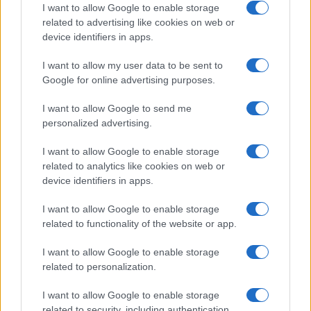
I want to allow Google to enable storage
Ipotetiche motivazioni
related to advertising like cookies on web or
device identifiers in apps.
Alcune ipotesi legano la convocazione alla nuova
I want to allow my user data to be sent to
Google for online advertising purposes.
strategia di difesa nazionale in preparazione. Si
pensa che il nuovo programma possa spostare il
I want to allow Google to send me
focus sulla protezione del territorio statunitense,
personalized advertising.
segnando un cambio di rotta rispetto al confronto
I want to allow Google to enable storage
con la Cina. Sean Parnell, portavoce del
related to analytics like cookies on web or
Pentagono, ha confermato che Hegseth si
device identifiers in apps.
rivolgerà ai vertici militari
senza fornire dettagli
I want to allow Google to enable storage
sull’ordine del giorno
. La riunione a porte chiuse
related to functionality of the website or app.
potrebbe avere implicazioni significative.
I want to allow Google to enable storage
related to personalization.
Inoltre, Pete Hegseth ha recentemente portato
avanti cambiamenti sostanziali all’interno del
I want to allow Google to enable storage
related to security, including authentication