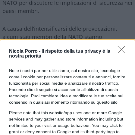
NATO per discutere le implicazioni di sicurezza nei
paesi membri.
A causa dell’intensificarsi delle provocazioni,
alcuni stati membri della NATO stanno
considerando
l’attivazione dell’articolo 4
Nicola Porro -
Il rispetto della tua privacy è la
dell’Alleanza
. Questo meccanismo consente alle
nostra priorità
nazioni di richiedere consultazioni urgenti in caso
di minacce alla sicurezza. La situazione resta tesa
Noi e i nostri partner utilizziamo, sul nostro sito, tecnologie
in vista di eventuali azioni future.
come i cookie per personalizzare contenuti e annunci, fornire
funzionalità per social media e analizzare il nostro traffico.
Facendo clic di seguito si acconsente all'utilizzo di questa
Convocazione senza precedenti
tecnologia. Puoi cambiare idea e modificare le tue scelte sul
consenso in qualsiasi momento ritornando su questo sito
Please note that this website/app uses one or more Google
Intanto Segretario alla Difesa degli Stati Uniti,
services and may gather and store information including but
not limited to your visit or usage behaviour. You may click to
Pete
Hegseth
, ha ordinato una riunione
grant or deny consent to Google and its third-party tags to
straordinaria che coinvolgerà centinaia di generali