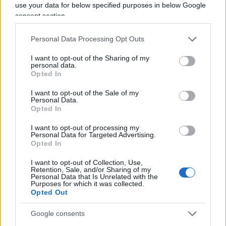
use your data for below specified purposes in below Google
e ammiragli statunitensi. L’incontro si terrà la
consent section.
prossima settimana presso la base dei Marines di
Quantico, in Virginia. La direttiva ha spiazzato i
Personal Data Processing Opt Outs
vertici militari per il suo scarso preavviso e
I want to opt-out of the Sharing of my
personal data.
l’assenza di motivazioni ufficiali, alimentando
Opted In
preoccupazioni e interrogativi.
I want to opt-out of the Sale of my
Personal Data.
Opted In
La convocazione riguarda comandanti da Europa,
Medio Oriente e Asia-Pacifico, inclusi i loro
I want to opt-out of processing my
Personal Data for Targeted Advertising.
consiglieri. Sono stati esclusi, però, i funzionari di
Opted In
staff. Secondo fonti del Pentagono, non ci sono
I want to opt-out of Collection, Use,
precedenti per un raduno di questa portata,
Retention, Sale, and/or Sharing of my
Personal Data that Is Unrelated with the
causando apprensione tra i militari. “
C’è molta
Purposes for which it was collected.
apprensione. Nessuno sa cosa aspettarsi
“, ha
Opted Out
dichiarato una fonte anonima.
Google consents