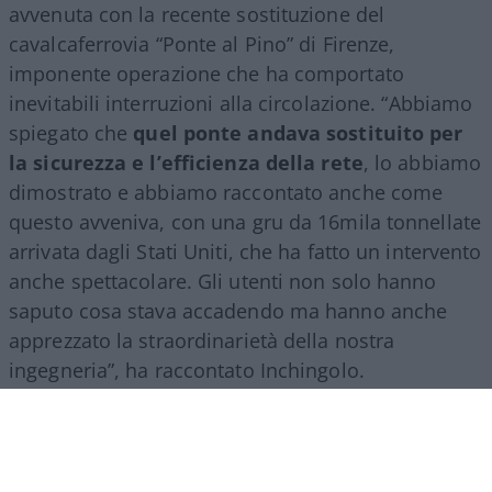
avvenuta con la recente sostituzione del
cavalcaferrovia “Ponte al Pino” di Firenze,
imponente operazione che ha comportato
inevitabili interruzioni alla circolazione. “Abbiamo
spiegato che
quel ponte andava sostituito per
la sicurezza e l’efficienza della rete
, lo abbiamo
dimostrato e abbiamo raccontato anche come
questo avveniva, con una gru da 16mila tonnellate
arrivata dagli Stati Uniti, che ha fatto un intervento
anche spettacolare. Gli utenti non solo hanno
saputo cosa stava accadendo ma hanno anche
apprezzato la straordinarietà della nostra
ingegneria”, ha raccontato Inchingolo.
Il racconto del Gruppo Fs, ha aggiunto l’esperto, si
estende poi a tutte le attività svolte nel mondo.