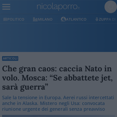
TICO
MILANO
ATLANTICO
ZUPPA DI PORRO
ARTICOLI
Che gran caos: caccia Nato in
volo. Mosca: “Se abbattete jet,
sarà guerra”
Sale la tensione in Europa. Aerei russi intercettati
anche in Alaska. Mistero negli Usa: convocata
riunione urgente dei generali senza preavviso