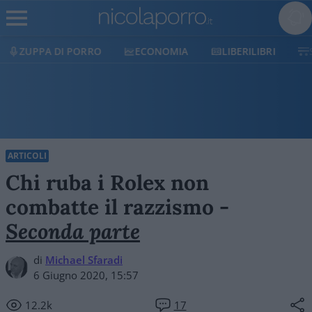
RRO
ECONOMIA
LIBERILIBRI
SHOP
SOSTI
ARTICOLI
Chi ruba i Rolex non
combatte il razzismo -
Seconda parte
di
Michael Sfaradi
6 Giugno 2020, 15:57
12.2k
17