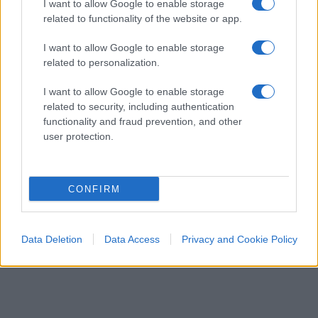
I want to allow Google to enable storage
Un passaggio del soliloquio di Giuseppi in
related to functionality of the website or app.
Commissione Covid dice tutto
I want to allow Google to enable storage
di
Max Del Papa
related to personalization.
3.4k
12
7 Agosto 2026, 12:32
I want to allow Google to enable storage
related to security, including authentication
functionality and fraud prevention, and other
user protection.
CONFIRM
Data Deletion
Data Access
Privacy and Cookie Policy