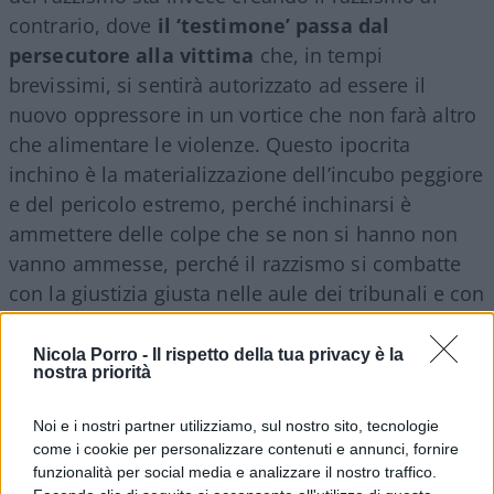
contrario, dove
il ‘testimone’ passa dal
persecutore alla vittima
che, in tempi
brevissimi, si sentirà autorizzato ad essere il
nuovo oppressore in un vortice che non farà altro
che alimentare le violenze. Questo ipocrita
inchino è la materializzazione dell’incubo peggiore
e del pericolo estremo, perché inchinarsi è
ammettere delle colpe che se non si hanno non
vanno ammesse, perché il razzismo si combatte
con la giustizia giusta nelle aule dei tribunali e con
una stretta di mano nella vita di tutti i giorni.
Nicola Porro -
Il rispetto della tua privacy è la
nostra priorità
Michael Sfaradi, 6 giugno 2020
Noi e i nostri partner utilizziamo, sul nostro sito, tecnologie
come i cookie per personalizzare contenuti e annunci, fornire
funzionalità per social media e analizzare il nostro traffico.