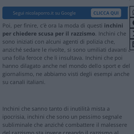
Segui nicolaporro.it su Google
CLICCA QUI
Poi, per finire, c’è ora la moda di questi
inchini
per chiedere scusa per il razzismo
. Inchini che
sono iniziati con alcuni agenti di polizia che,
anziché sedare le rivolte, si sono umiliati davanti a
una folla feroce che li insultava. Inchini che poi
hanno dilagato anche nel mondo dello sport e del
giornalismo, ne abbiamo visti degli esempi anche
su canali italiani.
Inchini che sanno tanto di inutilità mista a
ipocrisia, inchini che sono un pessimo segnale
subliminale che anziché combattere il malessere
del razzismo sta invece creando il razzismo al