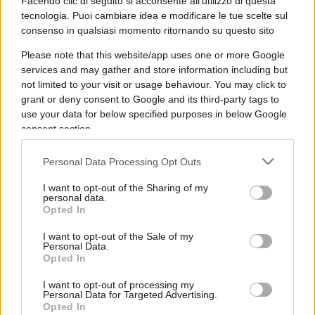
Facendo clic di seguito si acconsente all'utilizzo di questa
tecnologia. Puoi cambiare idea e modificare le tue scelte sul
consenso in qualsiasi momento ritornando su questo sito
Please note that this website/app uses one or more Google
services and may gather and store information including but
not limited to your visit or usage behaviour. You may click to
grant or deny consent to Google and its third-party tags to
use your data for below specified purposes in below Google
consent section.
Personal Data Processing Opt Outs
#DEREK CHAUVIN
#GEORGE FLOYD
I want to opt-out of the Sharing of my
#MINNEAPOLIS
#RAZZISMO
#USA
personal data.
Opted In
Pagina
PAGINA
I want to opt-out of the Sale of my
Successiva
PRECEDENTE
Personal Data.
Opted In
I want to opt-out of processing my
17
Personal Data for Targeted Advertising.
Opted In