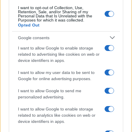
Leggi i commenti
I want to opt-out of Collection, Use,
Retention, Sale, and/or Sharing of my
Personal Data that Is Unrelated with the
Purposes for which it was collected.
SEDUTE SATIRICHE
Opted Out
Vignetta del 07/08/2026
Google consents
I want to allow Google to enable storage
related to advertising like cookies on web or
Vai all'archivio delle vignette
device identifiers in apps.
I want to allow my user data to be sent to
Google for online advertising purposes.
I want to allow Google to send me
personalized advertising.
L’inquietante tesi sul “patto”
I want to allow Google to enable storage
per le restrizioni Covid: ehi
related to analytics like cookies on web or
Conte, parla per te
device identifiers in apps.