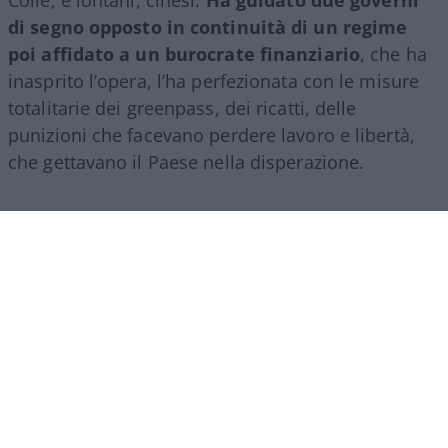
Colle, e lontani, cinesi.
Ha guidato due governi
di segno opposto in continuità di un regime
poi affidato a un burocrate finanziario
, che ha
inasprito l’opera, l’ha perfezionata con le misure
totalitarie dei greenpass, dei ricatti, delle
punizioni che facevano perdere lavoro e libertà,
che gettavano il Paese nella disperazione.
Ma tutto questo, il parvenu Conte non può
ammetterlo e non solo per banali questioni di
sopravvivenza personale, è proprio che nella sua
formazione leguleia gli manca il senso dello Stato,
della democrazia: a tratti il suo soliloquio, svolto
leggendo un testo da chissà chi elaborato,
ricordava certi deliri mussoliniani: “Abbiamo
salvato centinaia di migliaia, milioni di vite
umane”, quando è vero il contrario, quando la