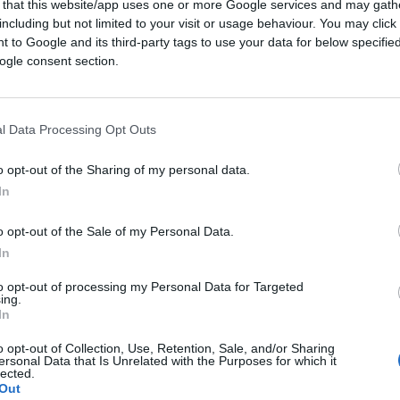
 that this website/app uses one or more Google services and may gath
blicità è progresso e porta il denaro
che
including but not limited to your visit or usage behaviour. You may click 
e e per aumentare gli stipendi, già belli
 to Google and its third-party tags to use your data for below specifi
oro per cui vengono pagati. Cioè, da bravi
ogle consent section.
iò che va bene al padrone di turno. Con tanti
 che ormai sono tutti in pensione o nei
l Data Processing Opt Outs
 solo randagi pulciosi che quando abbaiano
o opt-out of the Sharing of my personal data.
In
o opt-out of the Sale of my Personal Data.
, soprattutto quando l’argomento è il
In
biamo un ampio campionario di
deviazioni
 cronaca, è necessario denunciare.
to opt-out of processing my Personal Data for Targeted
ing.
no universale, un giornalista che mette in
In
to rivoluzionario.” Prendiamo i due esempi
o opt-out of Collection, Use, Retention, Sale, and/or Sharing
due network televisivi godono della fama di
ersonal Data that Is Unrelated with the Purposes for which it
lected.
ondere le notizie, ma essere rapidi e puntuali
Out