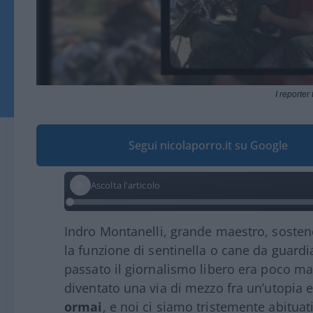
I reporter 
Segui nicolaporro.it su Google
Ascolta l'articolo
Indro Montanelli, grande maestro, sosten
la funzione di sentinella o cane da guard
passato il giornalismo libero era poco ma 
diventato una via di mezzo fra un’utopia 
ormai
, e noi ci siamo tristemente abitua