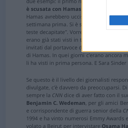
due esempi: il primo riguarda
Sara Sinde
è scusata con Hamas
per aver riportato 
Hamas avrebbero ucciso barbaramente bamb
settimana prima. Si è scusata di aver ripo
teste decapitate”. Vorrei ricordare che il 
erano già stati visti in tutto il mondo e i g
invitati dal portavoce dell’esercito a visita
di Hamas. In quei giorni c’erano ancora mol
li ha visti in prima persona. E Sara Sinder 
Se questo è il livello dei giornalisti resp
divulgate, c’è davvero da preoccuparsi. Di
sempre la
CNN
dice di aver fatto con il 
Benjamin C. Wedeman
, per gli amici Be
e corrispondente di guerra senior della
C
1994 e ha vinto numerosi Emmy Awards e
volato a Beirut per intervistare
Osama H