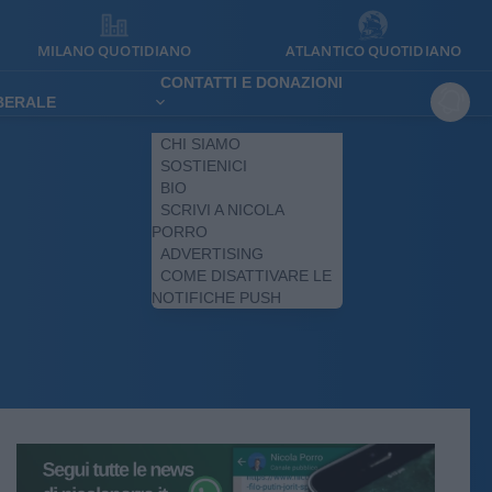
MILANO QUOTIDIANO
ATLANTICO QUOTIDIANO
CONTATTI E DONAZIONI
IBERALE
CHI SIAMO
SOSTIENICI
BIO
SCRIVI A NICOLA
PORRO
ADVERTISING
COME DISATTIVARE LE
NOTIFICHE PUSH