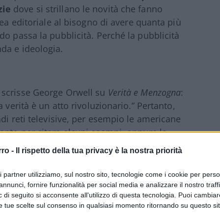
zie
dove si strillano le novità che fanno
nea editoriale al bisogno di avere quanta più
do passa la pubblicità. Perché la pubblicità
da e ideologia.
 scrisse George Orwell su
Verità e Menzogna
:
 verità è un atto rivoluzionario.” Pertanto,
di reti televisive, per esempio le americane
tanto per citare alcuni esempi, oppure la
ure, per rimanere in Italia, in alcuni
rro -
Il rispetto della tua privacy è la nostra priorità
nella quasi totalità di quelli della Rai, che
è solo di qualcuno, quando fanno
ri partner utilizziamo, sul nostro sito, tecnologie come i cookie per pers
ma solo in pochi sembra che se ne rendano
annunci, fornire funzionalità per social media e analizzare il nostro traff
 di seguito si acconsente all'utilizzo di questa tecnologia. Puoi cambiar
eressi politici, motivi di bottega.
e tue scelte sul consenso in qualsiasi momento ritornando su questo si