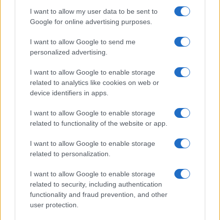
I giorni che anticipano l’inizio del campionato di
I want to allow my user data to be sent to
Serie A
di calcio sono caratterizzati da fattori più
Google for online advertising purposes.
o meno importanti: c’è lo studio del listone del
I want to allow Google to send me
Fantacalcio ma soprattutto l’acquisto degli
personalized advertising.
abbonamenti per seguire allo stadio dal vivo la
propria squadra del cuore. C’è chi fa parte della
I want to allow Google to enable storage
related to analytics like cookies on web or
“sparuta minoranza” di laziali che l’hanno
device identifiers in apps.
confermato senza lasciarsi condizionare dallo
scontro tra Lotito e i tifosi
e c’è chi deve fare i
I want to allow Google to enable storage
conti con un “contratto” da sottoscrivere con
related to functionality of the website or app.
società tipo il
Como
. Sì, perché chi acquista
un
I want to allow Google to enable storage
abbonamento
in un certo senso firma
un
related to personalization.
contratto
con la propria società e deve
I want to allow Google to enable storage
rispettare alcune regole
.
related to security, including authentication
functionality and fraud prevention, and other
Il nuovo regolamento abbonamenti del Como
user protection.
aveva scatenato
polemiche
nei giorni scorsi. A far