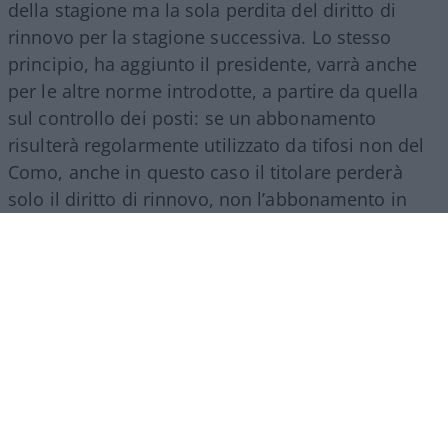
della stagione ma la sola perdita del diritto di
rinnovo per la stagione successiva. Lo stesso
principio, ha aggiunto il presidente, varrà anche
per le altre norme introdotte, a partire da quella
sul controllo dei posti: se un abbonamento
risulterà regolarmente utilizzato da tifosi non del
Como, anche in questo caso il titolare perderà
solo il diritto di rinnovo, non l’abbonamento in
corso.
La vicenda pone comunque
una domanda
che va
oltre il singolo caso del Como e riguarda il
rapporto, sempre più teso, tra i club e i propri
tifosi abbonati: fin dove può spingersi una società
nel regolare l’uso di un titolo che il tifoso ha
comunque pagato di tasca propria?