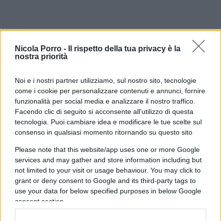
Nicola Porro -
Il rispetto della tua privacy è la
Il Como e l’assurda pretesa di
nostra priorità
controllare chi ha già pagato
Noi e i nostri partner utilizziamo, sul nostro sito, tecnologie
come i cookie per personalizzare contenuti e annunci, fornire
Il club lariano introduce presenze minime e
funzionalità per social media e analizzare il nostro traffico.
controlli sugli abbonati: pagare il posto non basta
Facendo clic di seguito si acconsente all'utilizzo di questa
più, bisogna anche dimostrare di meritarlo
tecnologia. Puoi cambiare idea e modificare le tue scelte sul
consenso in qualsiasi momento ritornando su questo sito
di Ivan Mazzoletti
1.4k
1
Please note that this website/app uses one or more Google
6 Agosto 2026, 20:00
services and may gather and store information including but
not limited to your visit or usage behaviour. You may click to
grant or deny consent to Google and its third-party tags to
use your data for below specified purposes in below Google
consent section.