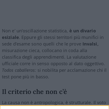
Non e’ un’oscillazione statistica,
è un divario
esiziale
. Eppure gli stessi territori più munifici in
sede d’esame sono quelli che le prove
Invalsi,
misurazione cieca, collocano in coda alla
classifica degli apprendimenti. La valutazione
ufficiale corre in senso opposto al dato oggettivo.
Todos caballeros:
si nobilita per acclamazione chi il
test pone più in basso.
Il criterio che non c’è
La causa non è antropologica, è strutturale. Il voto