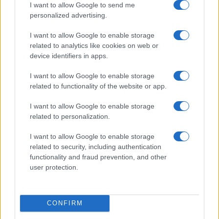
pedagogica
. Così il diploma cessa di attestare un
I want to allow Google to send me
personalized advertising.
livello e certifica per paradosso, la latitudine in cui
lo si è conseguito.
I want to allow Google to enable storage
related to analytics like cookies on web or
device identifiers in apps.
La sperequazione
I want to allow Google to enable storage
Qui la difformità cessa di essere accademica. Il
related to functionality of the website or app.
100 e la lode non sono orpelli estetici ma
I want to allow Google to enable storage
dischiudono l’Albo Nazionale delle Eccellenze, gli
related to personalization.
esoneri dalle tasse universitarie, le borse di
studio, la Carta del Merito da 500 euro. Chi è
I want to allow Google to enable storage
related to security, including authentication
valutato con severità paga due volte: perde il
functionality and fraud prevention, and other
riconoscimento e finanzia, con il proprio rigore, la
user protection.
munificenza altrui.
Lo studente scrupoloso del
Nord, fermato a un 98 misurato col bilancino,
resta a mani vuote
; il coetaneo gratificato da
CONFIRM
una commissione prodiga incassa bonus e