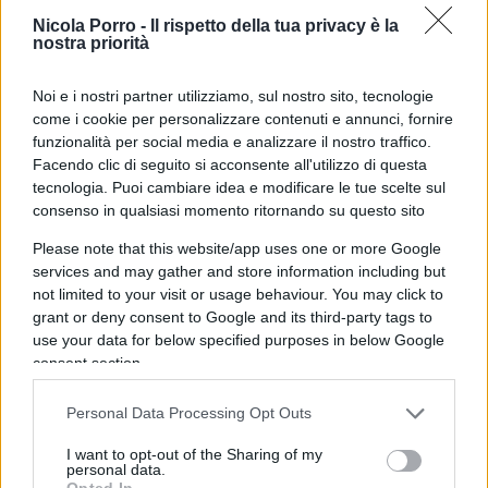
di Maturità lo assegna una commissione in cui
Nicola Porro -
Il rispetto della tua privacy è la
pesano i docenti interni, quelli che hanno istruito i
nostra priorità
candidati e che, di fatto, giudicano se stessi.
Manca un’ancora nazionale che calibri i giudizi:
Noi e i nostri partner utilizziamo, sul nostro sito, tecnologie
l’Invalsi fotografa, ma non entra nel voto. Il
come i cookie per personalizzare contenuti e annunci, fornire
funzionalità per social media e analizzare il nostro traffico.
risultato è un simulacro di valutazione,
Facendo clic di seguito si acconsente all'utilizzo di questa
autoreferenziale ed endogamico, in cui il metro
tecnologia. Puoi cambiare idea e modificare le tue scelte sul
muta da provincia a provincia.
La riforma
consenso in qualsiasi momento ritornando su questo sito
Valditara, sfoltendo le commissioni, ha
Please note that this website/app uses one or more Google
prodotto come primo effetto tangibile non più
services and may gather and store information including but
rigore ma più lodi.
Ed è qui che affiora il
not limited to your visit or usage behaviour. You may click to
grant or deny consent to Google and its third-party tags to
fallimento sostanziale: quello dei criteri che
use your data for below specified purposes in below Google
dovrebbero governare la formazione e il controllo
consent section.
del corpo docente. Il docente si forma, insegna e
si giudica dentro circuiti locali chiusi, senza che
Personal Data Processing Opt Outs
alcun organo terzo certifichi la comparabilità dei
I want to opt-out of the Sharing of my
metri di valutazione tra un istituto e l’altro. Una
personal data.
Opted In