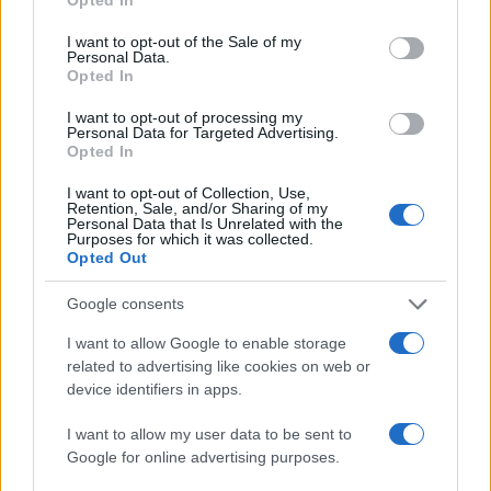
macchina che promuove se stessa nella quasi
totalità dei casi non vigila ma si assolve.
I want to opt-out of the Sale of my
Personal Data.
Opted In
I want to opt-out of processing my
Personal Data for Targeted Advertising.
Opted In
I want to opt-out of Collection, Use,
Retention, Sale, and/or Sharing of my
Personal Data that Is Unrelated with the
Purposes for which it was collected.
Opted Out
Google consents
I want to allow Google to enable storage
related to advertising like cookies on web or
device identifiers in apps.
Nessuno presidia l’omogeneità del giudizio e
I want to allow my user data to be sent to
questo traligna in arbitrio, con l’albagia di
chi
Google for online advertising purposes.
scambia l’indulgenza per generosità