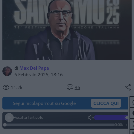
di
Max Del Papa
6 Febbraio 2025, 18:16
11.2k
36
Segui nicolaporro.it su Google
CLICCA QUI
Ascolta l'articolo
0:00
/
--:--