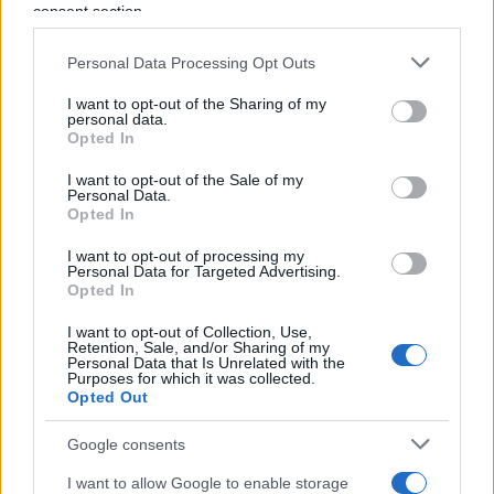
consent section.
Personal Data Processing Opt Outs
Siamo alla anteprima della proposta di
I want to opt-out of the Sharing of my
matrimonio tra due influencer, sai la novità, già
personal data.
Opted In
ordinate 4000 rose rosse, tutto dovrebbe avvenire
in diretta nell’orgasmo impotente della gara finta,
I want to opt-out of the Sale of my
Personal Data.
pesantemente indiziati questo
Tony Effe
ex
Opted In
sodale di Fedez con la nuova fiamma la creatrice
I want to opt-out of processing my
digitale, di cosa non si sa,
Giulia de Lellis
rivale
Personal Data for Targeted Advertising.
di Ferragni, “che sfoggia un anello da centomila
Opted In
euro”. Questa Lellis che dice “io non leggo un libro
I want to opt-out of Collection, Use,
Retention, Sale, and/or Sharing of my
ma ne scrivo tanti”. A questo punto il cronista
Personal Data that Is Unrelated with the
Purposes for which it was collected.
standard o abbozza, si getta nel pastone fetido
Opted Out
della complicità, il battage inverecondo che tutto
macina e fa trangugiare, siccome “Sanremo è
Google consents
Sanremo”; oppure, se vuol fingere una presa di
I want to allow Google to enable storage