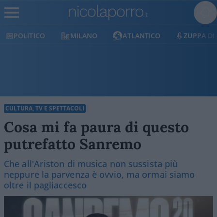
MILANO
ATLANTICO
ZUPPA DI PORRO
CULTURA, TV E SPETTACOLI
Cosa mi fa paura di questo
putrefatto Sanremo
Che all'Ariston di musica non sussista più
neppure la parvenza è ovvio, ma ormai siamo
oltre il pagliaccesco