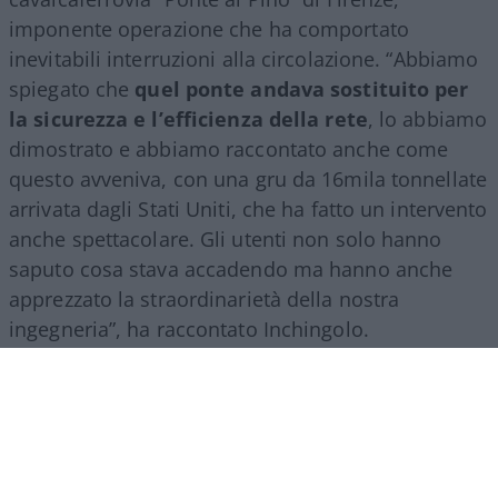
imponente operazione che ha comportato
inevitabili interruzioni alla circolazione. “Abbiamo
spiegato che
quel ponte andava sostituito per
la sicurezza e l’efficienza della rete
, lo abbiamo
dimostrato e abbiamo raccontato anche come
questo avveniva, con una gru da 16mila tonnellate
arrivata dagli Stati Uniti, che ha fatto un intervento
anche spettacolare. Gli utenti non solo hanno
saputo cosa stava accadendo ma hanno anche
apprezzato la straordinarietà della nostra
ingegneria”, ha raccontato Inchingolo.
Il racconto del Gruppo Fs, ha aggiunto l’esperto, si
estende poi a tutte le attività svolte nel mondo.
“Siamo molto presenti all’estero, lo facciamo con
il trasporto treni ma soprattutto con l’ingegneria: