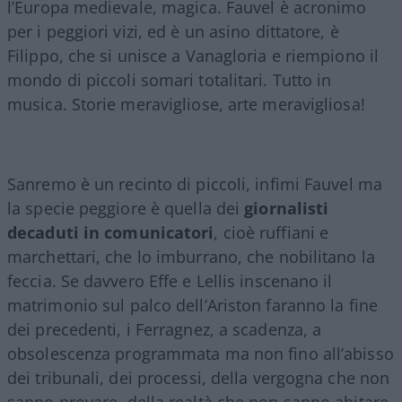
l’Europa medievale, magica. Fauvel è acronimo
per i peggiori vizi, ed è un asino dittatore, è
Filippo, che si unisce a Vanagloria e riempiono il
mondo di piccoli somari totalitari. Tutto in
musica. Storie meravigliose, arte meravigliosa!
Sanremo è un recinto di piccoli, infimi Fauvel ma
la specie peggiore è quella dei
giornalisti
decaduti in comunicatori
, cioè ruffiani e
marchettari, che lo imburrano, che nobilitano la
feccia. Se davvero Effe e Lellis inscenano il
matrimonio sul palco dell’Ariston faranno la fine
dei precedenti, i Ferragnez, a scadenza, a
obsolescenza programmata ma non fino all’abisso
dei tribunali, dei processi, della vergogna che non
sanno provare, della realtà che non sanno abitare.