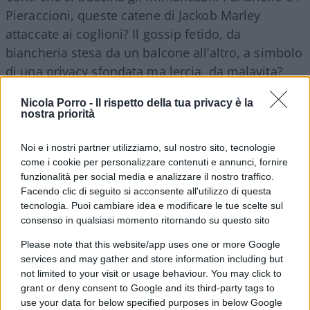
Pieraccioni, queste catene di Jackob Marley
attaccate ai coglioni? Il gossip fetido, da
biancheria stesa da un balcone all’altro, a simbolo
di una privacy sfondata ma lercia, da malavita?
Fabrizio Corona
, pregiudicato da oltre 13 anni di
Nicola Porro -
Il rispetto della tua privacy è la
galera, che ci soffia sopra (e vuole fondare un
nostra priorità
partito), la
Lucarelli
che perde tempo ad
attaccarlo, le gossippare in fama di giornaliste che
Noi e i nostri partner utilizziamo, sul nostro sito, tecnologie
mitragliano, e non è ancora cominciato il
come i cookie per personalizzare contenuti e annunci, fornire
funzionalità per social media e analizzare il nostro traffico.
baraccone sfondato, pettegolezzi da troiaio e i
Facendo clic di seguito si acconsente all'utilizzo di questa
giornali istituzionali, di regime se ne abbeverano?
tecnologia. Puoi cambiare idea e modificare le tue scelte sul
consenso in qualsiasi momento ritornando su questo sito
Leggi anche:
Please note that this website/app uses one or more Google
services and may gather and store information including but
not limited to your visit or usage behaviour. You may click to
“La Meloni non può andare a Sanremo”.
grant or deny consent to Google and its third-party tags to
Cruciani sgancia la bomba
use your data for below specified purposes in below Google