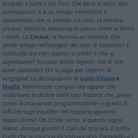
drogato a partire dai fiori. Che però si arrivi alla
pornopsicosi è a un tempo incredibile e
spaventoso, che si prenda sul serio la miseria
umana, artistica, televisiva fa paura come la fanno
i matti. La
Crusca
, la famosa accademia, che
perde tempo nell’esegesi dei testi di Sanremo? E
conclude che non stanno in piedi? E che vi
aspettavate? Scusate, esimi signori, ma di che
state parlando? Chi vi paga per coprirvi di
vergogna? Le dichiarazioni di
Luini-Villain
e
Elodie
, femministe compari dei rapper che
violentano le donne nelle loro filastrocche, prese
come dichiarazioni programmatiche in grado di
influire sugli equilibri nel rapporto governo-
opposizione? Oh Cristo santo, a questo segno
siamo dunque giunti? Il Clan dei toscani, il solito
Conti che si trascina gli immancabili Panariello e i