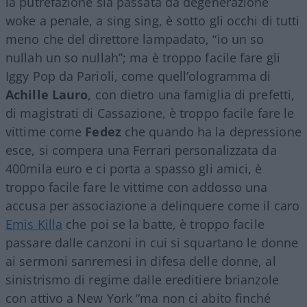
la putrefazione sia passata da degenerazione
woke a penale, a sing sing, è sotto gli occhi di tutti
meno che del direttore lampadato, “io un so
nullah un so nullah”; ma è troppo facile fare gli
Iggy Pop da Parioli, come quell’ologramma di
Achille Lauro
, con dietro una famiglia di prefetti,
di magistrati di Cassazione, è troppo facile fare le
vittime come
Fedez
che quando ha la depressione
esce, si compera una Ferrari personalizzata da
400mila euro e ci porta a spasso gli amici, è
troppo facile fare le vittime con addosso una
accusa per associazione a delinquere come il caro
Emis Killa
che poi se la batte, è troppo facile
passare dalle canzoni in cui si squartano le donne
ai sermoni sanremesi in difesa delle donne, al
sinistrismo di regime dalle ereditiere brianzole
con attivo a New York “ma non ci abito finché