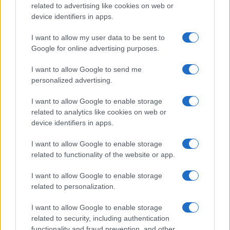
distanza, conclude: ah, è un’arma di distrazione di
related to advertising like cookies on web or
massa (e maledetto il giorno che 20 anni fa
device identifiers in apps.
inventai questa formula e subito il Travaglio,
I want to allow my user data to be sent to
come d’abitudine, me la scippò).
Google for online advertising purposes.
I want to allow Google to send me
No, siamo molto oltre, troppo oltre, la distrazione
personalized advertising.
di massa ormai è acquisita, è consumata,
I want to allow Google to enable storage
abusata. Siamo
alla discesa negli inferi
, siamo al
related to analytics like cookies on web or
pandemonio che è il mondo invertito, non al
device identifiers in apps.
contrario del parà
Vannacci
che sniffa il fumo
passivo di canne di Fedez, siamo alla ridda dei
I want to allow Google to enable storage
related to functionality of the website or app.
diavoli che godono nella coprofilia, che si
eccitano con le loro feci. Siamo alla
I want to allow Google to enable storage
lobotomizzazione praticata e irreversibile, anzi
related to personalization.
obbligata come un dovere morale, un dovere
I want to allow Google to enable storage
militante. Pagine e pagine per capire se un Effe si
related to security, including authentication
dichiara a Lellis in una cascata di rose rosse, se i
functionality and fraud prevention, and other