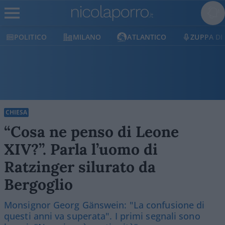
OLITICO
MILANO
ATLANTICO
ZUPPA DI POR
CHIESA
“Cosa ne penso di Leone
XIV?”. Parla l’uomo di
Ratzinger silurato da
Bergoglio
Monsignor Georg Gänswein: "La confusione di
questi anni va superata". I primi segnali sono