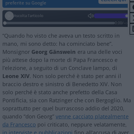
preferite su Google
Ascolta l'articolo
0:00
/
--:--
“Quando ho visto che aveva un testo scritto in
mano, mi sono detto: ha cominciato bene”.
Monsignor
Georg
Gänswein
era una delle voci
più attese dopo la morte di Papa Francesco e
l’elezione, a seguito di un Conclave lampo, di
Leone XIV
. Non solo perché è stato per anni il
braccio destro e sinistro di Benedetto XIV. Non
solo perché è stato anche prefetto della Casa
Pontificia, sia con Ratzinger che con Bergoglio. Ma
soprattutto per quel burrascoso addio del 2020,
quando “don Georg”
venne cacciato platealmente
da Francesco
poi criticato, neppure velatamente,
in interviste e pubblicazioni
fino all’accusa di aver