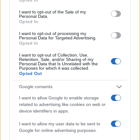
confusione di questi anni dev’essere superata
.
I want to opt-out of the Sale of my
E uno degli strumenti da usare sono le strutture
Personal Data.
Opted In
che già ci sono. Le istituzioni della Chiesa non
sono né una lebbra né una minaccia contro il
I want to opt-out of processing my
Personal Data for Targeted Advertising.
Papa. Sono lì per fornire un aiuto ai pontefici, che
Opted In
debbono farsi aiutare. Non si può governare da
I want to opt-out of Collection, Use,
soli, diffidando delle proprie istituzioni”.
Retention, Sale, and/or Sharing of my
Personal Data that Is Unrelated with the
Purposes for which it was collected.
Opted Out
Il desiderio è che Papa Prevost faccia una cesura
netta col passato, senza disconoscere ovviamente
Google consents
lo spirito pastorale di Bergoglio. “Percepisco un
I want to allow Google to enable storage
certo sollievo diffuso – spiega Mons. Georg –
È
related to advertising like cookies on web or
finita la stagione dell’arbitrarietà
. Si può
device identifiers in apps.
cominciare a contare su un papato in grado di
I want to allow my user data to be sent to
garantire la stabilità e di affidarsi alle strutture
Google for online advertising purposes.
esistenti, senza capovolgerle e sconvolgerle”.