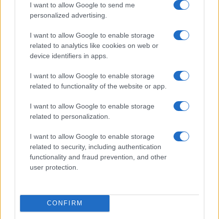
I want to allow Google to send me
Insomma: Leone XIV “mi dà una grande speranza”,
personalized advertising.
dice Gänswein, “sono convinto che inciderà in
positivo dentro la Chiesa e nel mondo. È un
I want to allow Google to enable storage
related to analytics like cookies on web or
pacificatore. Già la scelta del nome, nella
device identifiers in apps.
tradizione di San Leone Magno e di Leone III che
nell’800 incoronò Carlo Magno, è molto indicativa.
I want to allow Google to enable storage
Nome e vestito hanno fatto capire che non ci
related to functionality of the website or app.
sarà continuità ma una fase totalmente
I want to allow Google to enable storage
nuova
. La sua esperienza, la capacità di parlare
related to personalization.
molte lingue, il fatto che sia stato missionario ma
I want to allow Google to enable storage
anche che abbia lavorato in Curia per due anni lo
related to security, including authentication
rendono un Papa insieme pastore e di governo.
functionality and fraud prevention, and other
Non viene da un solo ambiente ma da molte cose
user protection.
insieme. E questo gli permetterà di parlare a tutti”.
CONFIRM