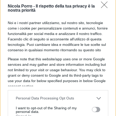
acusticamente, questo Papa suscita speranza,
Nicola Porro -
Il rispetto della tua privacy è la
nostra priorità
speranza, speranza…”.
Noi e i nostri partner utilizziamo, sul nostro sito, tecnologie
Leggi anche:
come i cookie per personalizzare contenuti e annunci, fornire
funzionalità per social media e analizzare il nostro traffico.
Facendo clic di seguito si acconsente all'utilizzo di questa
La vendetta del Papa sull’uomo di Ratzinger
di
tecnologia. Puoi cambiare idea e modificare le tue scelte sul
consenso in qualsiasi momento ritornando su questo sito
Max del Papa
Please note that this website/app uses one or more Google
services and may gather and store information including but
not limited to your visit or usage behaviour. You may click to
Secondo Georg, “Leone XIV creerà ponti come il
grant or deny consent to Google and its third-party tags to
predecessore” ma “in un contesto e con uno stile
use your data for below specified purposes in below Google
consent section.
diverso rispetto a Francesco”. Il che, tradotto,
sembra voler dire facendo più attenzione alla
Personal Data Processing Opt Outs
tradizione e alla dottrina della Chiesa, al cui
I want to opt-out of the Sharing of my
interno “esistono grandi tensioni”, riscoprendo
personal data.
l’importanza del lavoro della curia papale. “
La
Opted In