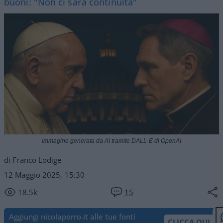
buoni: "Non ci sarà continuità"
Immagine generata da AI tramite DALL·E di OpenAI
di Franco Lodige
12 Maggio 2025, 15:30
18.5k
15
Aggiungi nicolaporro.it alle tue fonti
CLICCA QUI