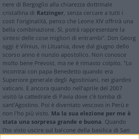
nere di Bergoglio alla chiarezza dottrinale
cristallina di
Ratzinger
, senza cercare a tutti i
costi l’originalità, penso che Leone XIV offrirà una
bella combinazione. Sì, potrà rappresentare la
sintesi delle cose migliori di entrambi”. Don Georg
oggi è Vilnius, in Lituania, dove dal giugno dello
scorso anno è nunzio apostolico. Non conosce
molto bene Prevost, ma ne è rimasto colpito. “Lo
incontrai con papa Benedetto quando era
Superiore generale degli Agostiniani, nei giardini
vaticani. E ancora quando nell’aprile del 2007
visitò la cattedrale di Pavia dove c’è tomba di
sant’Agostino. Poi è diventato vescovo in Perù e
non l’ho più visto.
Ma la sua elezione per me è
stata una sorpresa grande e buona
. Quando
l’ho visto uscire sul balcone della basilica di San
Pietro mi sono detto: otticamente e