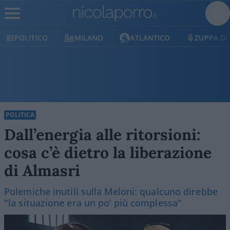
POLITICO
MILANO
ATLANTICO
ZUPPA DI
POLITICA
Dall’energia alle ritorsioni:
cosa c’è dietro la liberazione
di Almasri
Polemiche inutili sulla Meloni: qualcuno direbbe
"la situazione era un po’ più complessa"