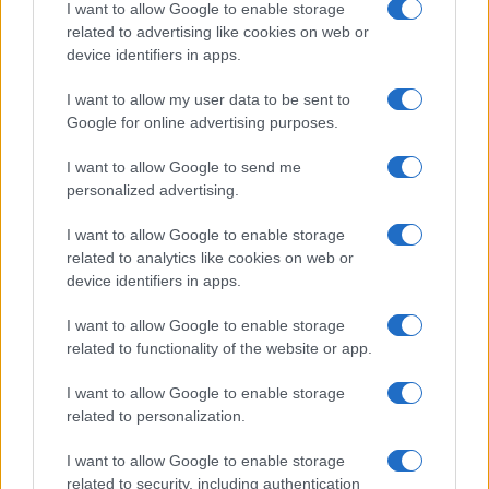
I want to allow Google to enable storage
related to advertising like cookies on web or
#ALMASRI
#GIORGIA MELONI
#LIBIA
device identifiers in apps.
I want to allow my user data to be sent to
25
Google for online advertising purposes.
Leggi i commenti
I want to allow Google to send me
personalized advertising.
SEDUTE SATIRICHE
I want to allow Google to enable storage
Vignetta del 07/08/2026
related to analytics like cookies on web or
device identifiers in apps.
I want to allow Google to enable storage
related to functionality of the website or app.
Vai all'archivio delle vignette
I want to allow Google to enable storage
related to personalization.
I want to allow Google to enable storage
related to security, including authentication