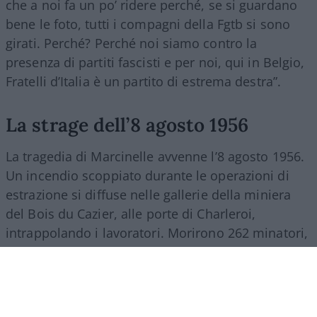
che a noi fa un po’ ridere perché, se si guardano
bene le foto, tutti i compagni della Fgtb si sono
girati. Perché? Perché noi siamo contro la
presenza di partiti fascisti e per noi, qui in Belgio,
Fratelli d’Italia è un partito di estrema destra”.
La strage dell’8 agosto 1956
La tragedia di Marcinelle avvenne l’8 agosto 1956.
Un incendio scoppiato durante le operazioni di
estrazione si diffuse nelle gallerie della miniera
del Bois du Cazier, alle porte di Charleroi,
intrappolando i lavoratori. Morirono 262 minatori,
di cui 136 italiani. Tra il 1946 e il 1956 più di 140
mila italiani partirono per il Belgio per lavorare
nelle miniere di carbone della Vallonia. Molti
vivevano in strutture precarie, comprese baracche