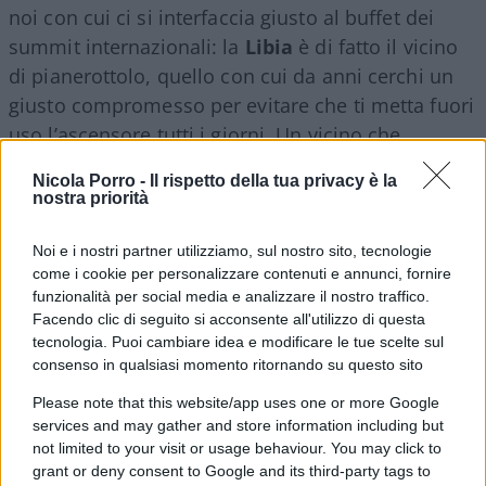
noi con cui ci si interfaccia giusto al buffet dei
summit internazionali: la
Libia
è di fatto il vicino
di pianerottolo, quello con cui da anni cerchi un
giusto compromesso per evitare che ti metta fuori
uso l’ascensore tutti i giorni. Un vicino che,
peraltro, ha la chiave dei contatori elettrico e del
Nicola Porro -
Il rispetto della tua privacy è la
gas, che se vuole ti mette in crisi e ti lascia senza
nostra priorità
riscaldamento in pieno inverno. Insomma, uno
con cui magari
evitare di andare allo scontro
.
Noi e i nostri partner utilizziamo, sul nostro sito, tecnologie
come i cookie per personalizzare contenuti e annunci, fornire
funzionalità per social media e analizzare il nostro traffico.
Leggi anche:
Facendo clic di seguito si acconsente all'utilizzo di questa
tecnologia. Puoi cambiare idea e modificare le tue scelte sul
consenso in qualsiasi momento ritornando su questo sito
Quell’utile cinismo dietro il caso Almasri
Please note that this website/app uses one or more Google
services and may gather and store information including but
not limited to your visit or usage behaviour. You may click to
grant or deny consent to Google and its third-party tags to
E poi bisogna anche essere coerenti, perché