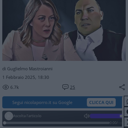
di Guglielmo Mastroianni
1 Febbraio 2025, 18:30
6.7k
25
Segui nicolaporro.it su Google
CLICCA QUI
Ascolta l'articolo
0:00
/
--:--