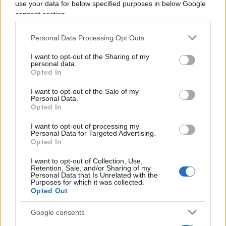
use your data for below specified purposes in below Google
ricordo bene chi accusava il governo di non aver
consent section.
avvisato e protetto in tempo, al momento del
fermo dell’ingegnere iraniano, i nostri
Personal Data Processing Opt Outs
connazionali in
Iran
, fra cui
Cecilia Sala
,
I want to opt-out of the Sharing of my
esponendoli al rischio di ritorsioni. Pensate a
personal data.
Opted In
quanti siano gli italiani stabilmente in Libia.
Insomma, citando un noto e cinematografico
I want to opt-out of the Sale of my
Personal Data.
scambio di battute fra Andreotti e Scalfari, direi
Opted In
che “la situazione era un po’ più complessa”…
I want to opt-out of processing my
Personal Data for Targeted Advertising.
Opted In
Guglielmo Mastroianni, 31 gennaio 2025
I want to opt-out of Collection, Use,
Retention, Sale, and/or Sharing of my
Personal Data that Is Unrelated with the
Purposes for which it was collected.
Nicolaporro.it è anche su Whatsapp. È sufficiente
Opted Out
cliccare qui
per iscriversi al canale ed essere sempre
Google consents
aggiornati (gratis).