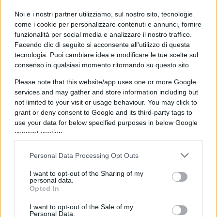
difficoltà, quella difficoltà deve portarci dall’altra
parte a lavorare sulla competitività del nostro
Noi e i nostri partner utilizziamo, sul nostro sito, tecnologie
come i cookie per personalizzare contenuti e annunci, fornire
sistema produttivo, della nostra industria, delle
funzionalità per social media e analizzare il nostro traffico.
nostre aziende”.
Facendo clic di seguito si acconsente all'utilizzo di questa
tecnologia. Puoi cambiare idea e modificare le tue scelte sul
consenso in qualsiasi momento ritornando su questo sito
“Ma quali iniziative? Quale sfilarsi?” ha poi
Please note that this website/app uses one or more Google
services and may gather and store information including but
risposto la Meloni a chi le sottolineava che il
not limited to your visit or usage behaviour. You may click to
governo sembra sfilarsi da iniziative europee in
grant or deny consent to Google and its third-party tags to
risposta ai nuovi dazi statunitensi. A prescindere
use your data for below specified purposes in below Google
consent section.
da tutto, l’Italia non smetterà di esportare negli
Usa,
attenzione quindi all’allarmismo
di queste
Personal Data Processing Opt Outs
ore: “Il governo è al lavoro, sta facendo uno studio
sull’impatto settore per settore. Vedrà la
I want to opt-out of the Sharing of my
personal data.
settimana prossima i rappresentanti di tutte le
Opted In
categorie produttive, così possiamo anche
I want to opt-out of the Sale of my
confrontare le nostre valutazioni con le valutazioni
Personal Data.