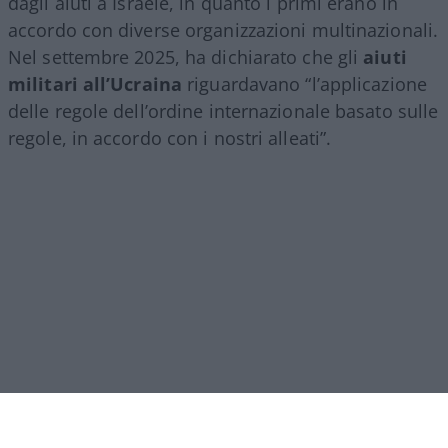
dagli aiuti a Israele, in quanto i primi erano in
accordo con diverse organizzazioni multinazionali.
Nel settembre 2025, ha dichiarato che gli
aiuti
militari all’Ucraina
riguardavano “l’applicazione
delle regole dell’ordine internazionale basato sulle
regole, in accordo con i nostri alleati”.