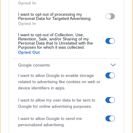
Opted In
che stanno facendo loro, ragionare insieme di
quale debbano essere le soluzioni. A livello
I want to opt-out of processing my
Personal Data for Targeted Advertising.
italiano, a livello europeo e in un dialogo che va
Opted In
aperto, in una trattativa che va aperta con gli Stati
I want to opt-out of Collection, Use,
Uniti”.
Retention, Sale, and/or Sharing of my
Personal Data that Is Unrelated with the
Purposes for which it was collected.
Opted Out
Leggi anche:
Google consents
E Trump disse “dazi”. Cosa fare, ora?
I want to allow Google to enable storage
Le tariffe Ue al 39% e i dazi al 20%. Che calcoli
related to advertising like cookies on web or
device identifiers in apps.
ha fatto Trump?
Meloni: “I dazi di Trump? Non è una catastrofe,
I want to allow my user data to be sent to
no alla guerra delle tariffe”
Google for online advertising purposes.
I want to allow Google to send me
personalized advertising.
Il tema dei rincari sulle esportazioni ha avuto delle