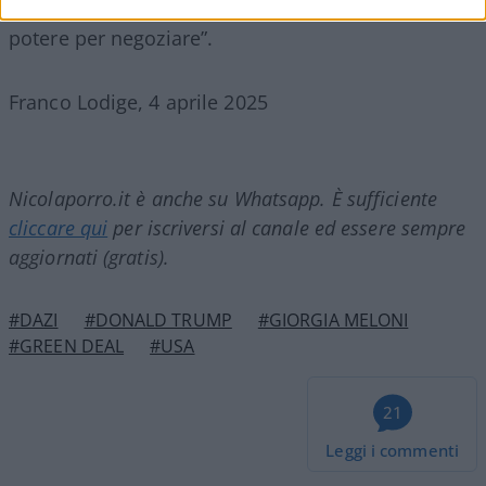
qualsiasi cosa per noi. I dazi ci danno un grande
potere per negoziare”.
Franco Lodige, 4 aprile 2025
Nicolaporro.it è anche su Whatsapp. È sufficiente
cliccare qui
per iscriversi al canale ed essere sempre
aggiornati (gratis).
#DAZI
#DONALD TRUMP
#GIORGIA MELONI
#GREEN DEAL
#USA
21
Leggi i commenti