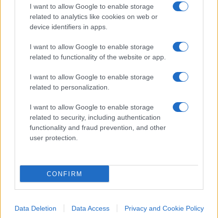
I want to allow Google to enable storage
ripercussioni sulle borse internazionali e si
related to analytics like cookies on web or
temono aumenti del costo della vita. L’Unione
device identifiers in apps.
europea sta valutando le contromosse
I want to allow Google to enable storage
commerciali ma cercare lo scontro frontale
related to functionality of the website or app.
potrebbe essere controproducente. Bisognerebbe
anzi sfruttare l’apertura di Trump, che nelle scorse
I want to allow Google to enable storage
related to personalization.
ore ha contraddetto i suoi collaboratori. Dopo che
il segretario al Commercio americano Howard
I want to allow Google to enable storage
Lutnick e il consigliere Peter Navarro hanno
related to security, including authentication
functionality and fraud prevention, and other
ribadito a più riprese che non c’era spazio per
user protection.
trattare sulle tariffe, il titolare della Casa Bianca ha
bollato i dazi come uno
strumento per
impostare una trattativa
: “Tutti i paesi ci stanno
CONFIRM
chiamando. Abbiamo preso il comando: se
avessimo chiesto a questi paesi di farci un favore,
avrebbero detto di no. Ora, invece, farebbero
Data Deletion
Data Access
Privacy and Cookie Policy