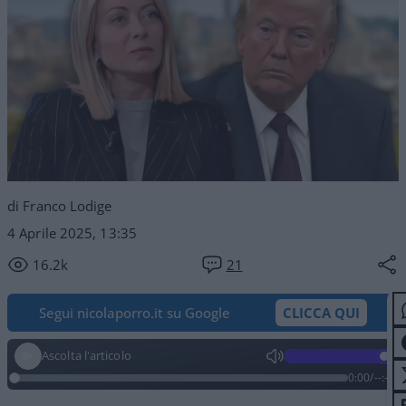
di Franco Lodige
4 Aprile 2025, 13:35
16.2k
21
Segui nicolaporro.it su Google
CLICCA QUI
Ascolta l'articolo
0:00
/
--:--