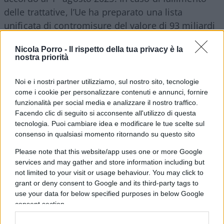
delle trattative, l’Ue ha preparato una lista
unificata di contromisure del valore di 93 miliardi
di euro, pronta ad entrare in vigore dal 7 agosto.
Nicola Porro -
Il rispetto della tua privacy è la
nostra priorità
La pressione statunitense sui
settori strategici
Noi e i nostri partner utilizziamo, sul nostro sito, tecnologie
come i cookie per personalizzare contenuti e annunci, fornire
funzionalità per social media e analizzare il nostro traffico.
Facendo clic di seguito si acconsente all'utilizzo di questa
Oltre alle trattative sulle tariffe, Washington ha
tecnologia. Puoi cambiare idea e modificare le tue scelte sul
consenso in qualsiasi momento ritornando su questo sito
esercitato pressione su Bruxelles per ottenere
vantaggi nei settori delle Big Tech e dei farmaci.
Please note that this website/app uses one or more Google
Tra le richieste americane c’è
l’esclusione delle
services and may gather and store information including but
not limited to your visit or usage behaviour. You may click to
aziende tecnologiche statunitensi da alcune
grant or deny consent to Google and its third-party tags to
normative europee
esistenti e la semplificazione
use your data for below specified purposes in below Google
di regolamenti specifici. Questi elementi
consent section.
rappresentano punti delicati nelle trattative, con