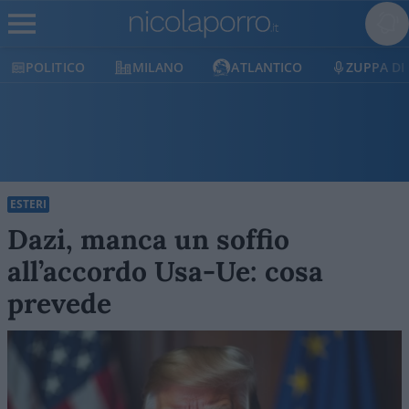
POLITICO
MILANO
ATLANTICO
ZUPPA DI PO
ESTERI
Dazi, manca un soffio
all’accordo Usa-Ue: cosa
prevede