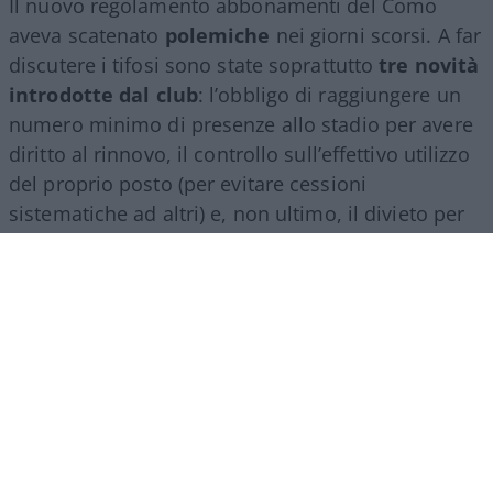
Il nuovo regolamento abbonamenti del Como
aveva scatenato
polemiche
nei giorni scorsi. A far
discutere i tifosi sono state soprattutto
tre novità
introdotte dal club
: l’obbligo di raggiungere un
numero minimo di presenze allo stadio per avere
diritto al rinnovo, il controllo sull’effettivo utilizzo
del proprio posto (per evitare cessioni
sistematiche ad altri) e, non ultimo, il divieto per
gli abbonati di indossare i colori della squadra
avversaria. Regole percepite da molti come troppo
invasive nei confronti di chi un titolo d’accesso lo
ha comunque pagato di tasca propria e che hanno
alimentato il sospetto (poi rivelatosi in parte
infondato) che il club potesse arrivare a ritirare
l’abbonamento nel corso della stessa stagione.