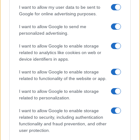
americana.
I want to allow my user data to be sent to
Google for online advertising purposes.
Prossimi passi per l’Unione
I want to allow Google to send me
personalized advertising.
Europea
I want to allow Google to enable storage
related to analytics like cookies on web or
device identifiers in apps.
A pochi giorni dalla scadenza del termine
negoziale fissato al 1° agosto, l’Unione Europea
I want to allow Google to enable storage
intensifica i suoi sforzi tra incontri diplomatici e
related to functionality of the website or app.
preparazione di scenari alternativi. La volontà di
I want to allow Google to enable storage
Bruxelles è quella di raggiungere un’intesa stabile
related to personalization.
con Washington per consolidare i rapporti
transatlantici e prevenire un’escalation delle
I want to allow Google to enable storage
related to security, including authentication
tensioni commerciali. L’attenzione si concentra
functionality and fraud prevention, and other
ora sull’esito delle decisioni presidenziali negli
user protection.
Stati Uniti.