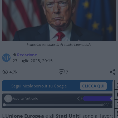
Immagine generata da AI tramite LeonardoAI
di
Redazione
23 Luglio 2025, 20:15
4.7k
7
Segui nicolaporro.it su Google
CLICCA QUI
Ascolta l'articolo
0:00
/
--:--
L’
Unione Europea
e gli
Stati Uniti
sono al lavoro