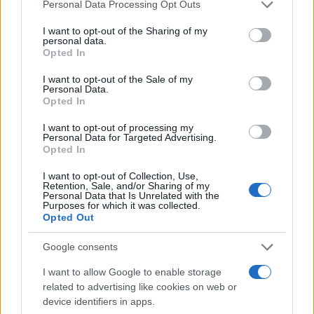
Personal Data Processing Opt Outs
ricadute su decisioni e tempi delle discussioni in
corso.
I want to opt-out of the Sharing of my
personal data.
Opted In
Un contesto commerciale globale
I want to opt-out of the Sale of my
complesso
Personal Data.
Opted In
Mentre le negoziazioni avanzano, il panorama
I want to opt-out of processing my
Personal Data for Targeted Advertising.
globale rimane caratterizzato da forti tensioni. Gli
Opted In
Stati Uniti hanno da poco concluso un accordo
I want to opt-out of Collection, Use,
commerciale con il Giappone che, oltre a
Retention, Sale, and/or Sharing of my
Personal Data that Is Unrelated with the
prevedere dazi ridotti al 15% sulle auto
Purposes for which it was collected.
giapponesi, coinvolge investimenti giapponesi
Opted Out
negli Usa per un valore di 550 miliardi di dollari.
Google consents
In parallelo, l’amministrazione Trump ha
I want to allow Google to enable storage
annunciato nuovi accordi con altri Paesi asiatici,
related to advertising like cookies on web or
consolidando rapporti economici significativi e
device identifiers in apps.
ampliando le opportunità per l’economia