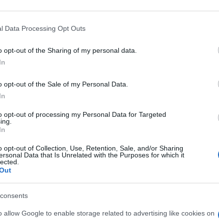
l Data Processing Opt Outs
a affermato che la resistenza ha respinto ben
o opt-out of the Sharing of my personal data.
In
apporto dei morti e feriti sta 1 a 7: per ogni
ette invasori. E ancora, stime
o opt-out of the Sale of my Personal Data.
to un altro dato preoccupante per Putin: il
In
a 500 uomini tra morti e feriti,
to opt-out of processing my Personal Data for Targeted
i Bakhmut, ormai città fantasma, spettrale,
ing.
In
o opt-out of Collection, Use, Retention, Sale, and/or Sharing
ersonal Data that Is Unrelated with the Purposes for which it
oni per i russi, anche sul lato ucraino non
lected.
Out
re, secondo quanto riportato dal quotidiano
tro già presente tra il presidente
Zelensky
e
consents
 il generale
Valery Zaluzhny.
L’oggetto del
ndere sul futuro di Bakhmut e, secondo
o allow Google to enable storage related to advertising like cookies on