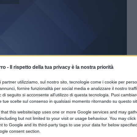
rro -
Il rispetto della tua privacy è la nostra priorità
ri partner utilizziamo, sul nostro sito, tecnologie come i cookie per pers
CLICCA QUI
annunci, fornire funzionalità per social media e analizzare il nostro traff
 di seguito si acconsente all'utilizzo di questa tecnologia. Puoi cambiar
del conflitto tra Russia e Ucraina. La
e tue scelte sul consenso in qualsiasi momento ritornando su questo si
mbatte in tutte le strade, sono sempre più
 that this website/app uses one or more Google services and may gath
, sia dalla parte di Mosca che da quella di
including but not limited to your visit or usage behaviour. You may click 
no quelle di
continuare a combattere,
 to Google and its third-party tags to use your data for below specifi
ogle consent section.
entrambi gli schieramenti stanno subendo