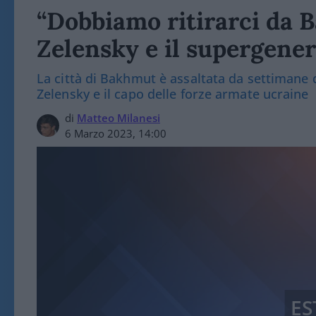
“Dobbiamo ritirarci da B
Zelensky e il supergener
La città di Bakhmut è assaltata da settimane dai
Zelensky e il capo delle forze armate ucraine
di
Matteo Milanesi
6 Marzo 2023, 14:00
ES