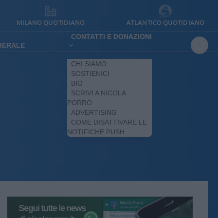
MILANO QUOTIDIANO
ATLANTICO QUOTIDIANO
CONTATTI E DONAZIONI
IBERALE
CHI SIAMO
SOSTIENICI
BIO
SCRIVI A NICOLA
PORRO
ADVERTISING
COME DISATTIVARE LE
NOTIFICHE PUSH