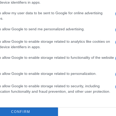
della leadership ucraina, Zaluzhny aveva già
evice identifiers in apps.
 di lasciare Bakhmut
per ragioni tattiche.
o allow my user data to be sent to Google for online advertising
s.
to allow Google to send me personalized advertising.
o allow Google to enable storage related to analytics like cookies on
evice identifiers in apps.
ente non si ferma più
ni in Russia. Arriva la risposta di Kiev
o allow Google to enable storage related to functionality of the website
Comandanti inadeguati, moriremo a Bakhmut”
o allow Google to enable storage related to personalization.
oi spiegato – sempre al giornale tedesco –
ati ucraini a Bakhmut non capisce il motivo
o allow Google to enable storage related to security, including
. “Le domande che i ragazzi di Bakhmut si
cation functionality and fraud prevention, and other user protection.
hé dovremmo trincerarci quando il nemico
CONFIRM