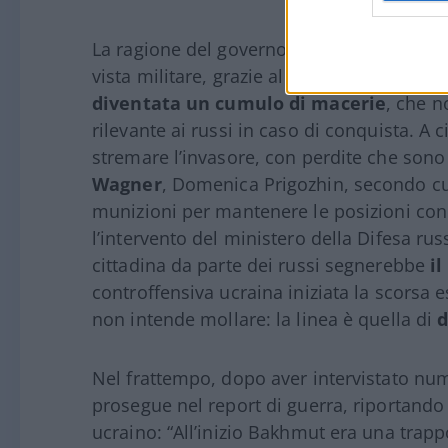
La ragione del governo ucraino sarebbe pi
vista militare, grazie alla continua resiste
diventata un cumulo di macerie
, che n
rilevante ai russi in caso di conquista. A c
stremare l’invasore, con perdite che sono
Wagner
, Domenica Prigozhin, secondo cui
munizioni per mantenere le posizioni con
l’intervento del ministero della Difesa russ
cittadina da parte dei russi segnerebbe
il
controffensiva ucraina iniziata la scorsa e
non intende mollare: la linea è quella di
d
Nel frattempo, dopo aver intervistato nume
prosegue nel report di guerra, riportando 
ucraino: “All’inizio Bakhmut era una trapp