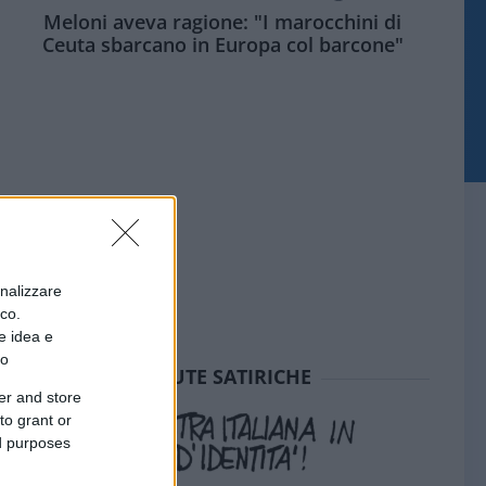
Meloni aveva ragione: "I marocchini di
Ceuta sbarcano in Europa col barcone"
onalizzare
ico.
e idea e
to
SEDUTE SATIRICHE
er and store
to grant or
ed purposes