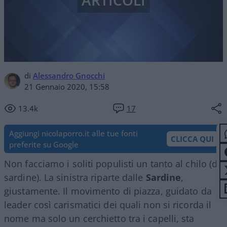
ARTICOLI
di
Alessandro Gnocchi
21 Gennaio 2020, 15:58
13.4k
17
Aggiungi nicolaporro.it alle tue fonti
CLICCA QUI
preferite su Google
Non facciamo i soliti populisti un tanto al chilo (di
sardine). La sinistra riparte dalle
Sardine
,
giustamente. Il movimento di piazza, guidato da
leader così carismatici dei quali non si ricorda il
nome ma solo un cerchietto tra i capelli, sta