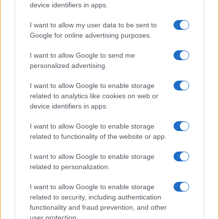
device identifiers in apps.
17
I want to allow my user data to be sent to
Leggi i commenti
Google for online advertising purposes.
I want to allow Google to send me
SEDUTE SATIRICHE
personalized advertising.
Vignetta del 07/08/2026
I want to allow Google to enable storage
related to analytics like cookies on web or
device identifiers in apps.
Vai all'archivio delle vignette
I want to allow Google to enable storage
related to functionality of the website or app.
I want to allow Google to enable storage
related to personalization.
I want to allow Google to enable storage
“I lavori sulle ferrovie a
related to security, including authentication
functionality and fraud prevention, and other
Firenze? Così abbiamo
user protection.