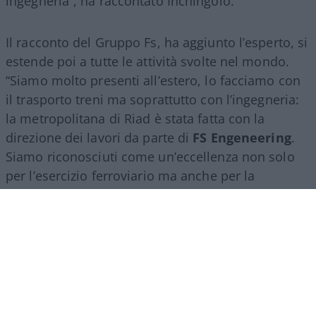
ingegneria”, ha raccontato Inchingolo.
Il racconto del Gruppo Fs, ha aggiunto l’esperto, si
estende poi a tutte le attività svolte nel mondo.
“Siamo molto presenti all’estero, lo facciamo con
il trasporto treni ma soprattutto con l’ingegneria:
la metropolitana di Riad è stata fatta con la
direzione dei lavori da parte di
FS Engeneering
.
Siamo riconosciuti come un’eccellenza non solo
per l’esercizio ferroviario ma anche per la
realizzazione e progettazione dei lavori in questo
ambito”.
Marco Leardi, 7 agosto 2026