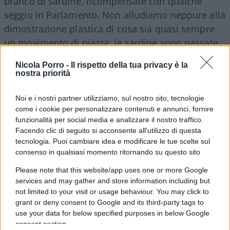
branco di sardine, ricompensate con qualche
seggio in Parlamento. Non alludiamo neppure alla
dimostrazione plastica di cosa sia quasi sempre
un movimento di piazza: le sardine sono passate
alla velocità della luce dal contestare
Nicola Porro -
Il rispetto della tua privacy è la
(l’opposizione) al trattare con la politica.
nostra priorità
Noi e i nostri partner utilizziamo, sul nostro sito, tecnologie
La corrente li ha fatti approdare dalla rivoluzione
come i cookie per personalizzare contenuti e annunci, fornire
al parlamentarismo nello spazio di un paio di
funzionalità per social media e analizzare il nostro traffico.
mesi, almeno i Sessantottini hanno fatto un
Facendo clic di seguito si acconsente all'utilizzo di questa
minimo di attesa prima di
occupare le poltrone
tecnologia. Puoi cambiare idea e modificare le tue scelte sul
consenso in qualsiasi momento ritornando su questo sito
messe loro a disposizione dai “padroni”, sempre
lieti di acquisire cortigiani che si fingono ribelli.
Please note that this website/app uses one or more Google
services and may gather and store information including but
not limited to your visit or usage behaviour. You may click to
grant or deny consent to Google and its third-party tags to
use your data for below specified purposes in below Google
No. Sarebbe scorretto negare che le Sardine
consent section.
hanno un risultato concreto dalla loro parte.