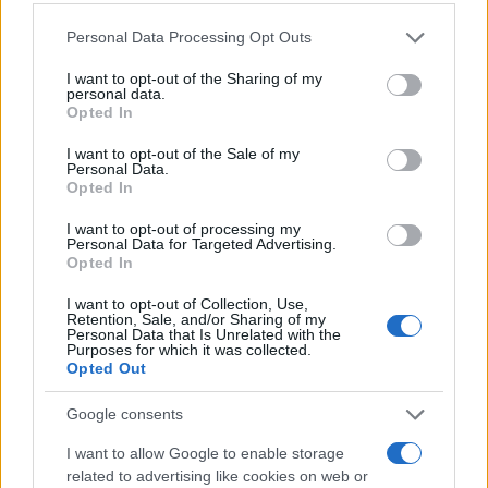
Dichiara all’Adnkronos Paolo Tiozzo,
Personal Data Processing Opt Outs
vicepresidente Fedagripesca-Confcooperative: “La
I want to opt-out of the Sharing of my
pesca delle sardine, alla ripresa delle attività, sta
personal data.
Opted In
andando molto bene, – spiega – il prodotto c’è in
abbondanza e anche la domanda sembra stare al
I want to opt-out of the Sale of my
Personal Data.
passo con l’offerta, stimiamo tra il 10% e il 15% in
Opted In
più rispetto a prima del fermo”. Inoltre gli italiani
I want to opt-out of processing my
sembrano interrogarsi per la prima volta sulla
Personal Data for Targeted Advertising.
differenza tra alici e sardine, come dimostrato
Opted In
dalle ricerche su Google. Grazie Sardine, state
I want to opt-out of Collection, Use,
davvero cambiando l’Italia.
Retention, Sale, and/or Sharing of my
Personal Data that Is Unrelated with the
Purposes for which it was collected.
Opted Out
Alessandro Gnocchi, 21 gennaio 2020
Google consents
#MATTIA SARTORI
#PD
#SARDINE
#SINISTRA
I want to allow Google to enable storage
related to advertising like cookies on web or