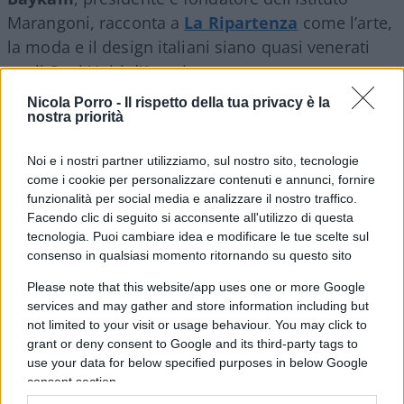
Marangoni, racconta a
La Ripartenza
come l’arte,
la moda e il design italiani siano quasi venerati
negli Stati Uniti d’America.
Nicola Porro -
Il rispetto della tua privacy è la
nostra priorità
#ARTE
#DESIGN
#MODA
Noi e i nostri partner utilizziamo, sul nostro sito, tecnologie
2
come i cookie per personalizzare contenuti e annunci, fornire
funzionalità per social media e analizzare il nostro traffico.
Leggi i commenti
Facendo clic di seguito si acconsente all'utilizzo di questa
tecnologia. Puoi cambiare idea e modificare le tue scelte sul
consenso in qualsiasi momento ritornando su questo sito
SEDUTE SATIRICHE
Please note that this website/app uses one or more Google
Vignetta del 04/08/2026
services and may gather and store information including but
not limited to your visit or usage behaviour. You may click to
grant or deny consent to Google and its third-party tags to
use your data for below specified purposes in below Google
consent section.
Vai all'archivio delle vignette