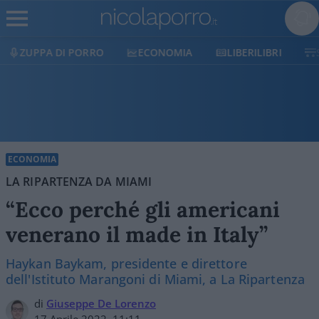
ZUPPA DI PORRO
ECONOMIA
LIBERILIBRI
SHO
ECONOMIA
LA RIPARTENZA DA MIAMI
“Ecco perché gli americani
venerano il made in Italy”
Haykan Baykam, presidente e direttore
dell'Istituto Marangoni di Miami, a La Ripartenza
di
Giuseppe De Lorenzo