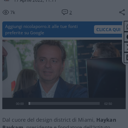
17 Aprile 2022, 11:11
7k
2
Aggiungi nicolaporro.it alle tue fonti
CLICCA QUI
preferite su Google
Video
Player
00:00
02:50
Dal cuore del design district di Miami,
Haykan
Baykam
, presidente e fondatore dell’Istituto