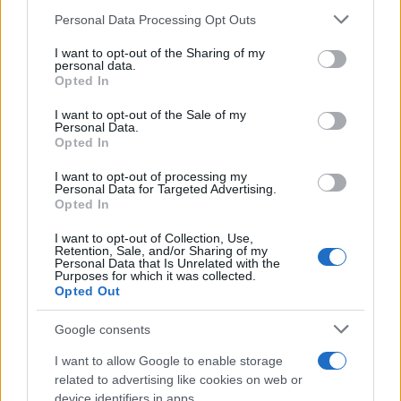
Personal Data Processing Opt Outs
I want to opt-out of the Sharing of my
personal data.
Opted In
Report lo mette alla gogna, il
I want to opt-out of the Sale of my
Personal Data.
giudice lo assolve: il caso
Opted In
Rigoli inchioda il metodo
I want to opt-out of processing my
Personal Data for Targeted Advertising.
Opted In
Ranucci
I want to opt-out of Collection, Use,
Il medico veneto racconta il processo mediatico
Retention, Sale, and/or Sharing of my
Personal Data that Is Unrelated with the
subito in tv: accuse presentate come certezze,
Purposes for which it was collected.
carte giudiziarie mostrate in onda e una pista
Opted Out
economica ignorata. Poi l’assoluzione perché il
fatto non sussiste
Google consents
I want to allow Google to enable storage
di
Massimo Balsamo
1.3k
1
related to advertising like cookies on web or
6 Agosto 2026, 14:15
device identifiers in apps.