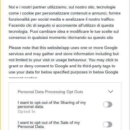
contributi sui dipendenti (quelli eroicamente non
avviati alla cassa integrazione) relativi ai mesi già
Noi e i nostri partner utilizziamo, sul nostro sito, tecnologie
come i cookie per personalizzare contenuti e annunci, fornire
trascorsi ed anche per I mesi prossimi fino a
funzionalità per social media e analizzare il nostro traffico.
settembre.
Facendo clic di seguito si acconsente all'utilizzo di questa
tecnologia. Puoi cambiare idea e modificare le tue scelte sul
consenso in qualsiasi momento ritornando su questo sito
Please note that this website/app uses one or more Google
Perché allora il governo si ostina pervicacemente
services and may gather and store information including but
a non fare qualcosa che darebbe una boccata di
not limited to your visit or usage behaviour. You may click to
ossigeno, a molte aziende e partite Iva, assai più
grant or deny consent to Google and its third-party tags to
concreta di quella che può derivare dalla
use your data for below specified purposes in below Google
consent section.
concessione di garanzie che, ormai è chiaro a
tutti, sono uno strumento efficace e apprezzabile
Personal Data Processing Opt Outs
come “contorno”, ma non come “piatto forte”? La
I want to opt-out of the Sharing of my
risposta non può risiedere nei numeri e nelle
personal data.
ragioni del quadro programmatico, come
Opted In
abbiamo evidenziato. La risposta va quindi
I want to opt-out of the Sale of my
Personal Data.
ricercata altrove: il governo pensa,