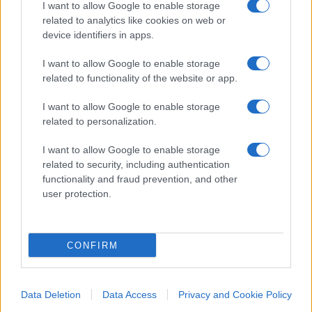
#SCADENZE
I want to allow Google to enable storage
related to analytics like cookies on web or
Pagina
device identifiers in apps.
PAGINA
Precedente
SUCCESSIVA
I want to allow Google to enable storage
related to functionality of the website or app.
73
I want to allow Google to enable storage
Leggi i commenti
related to personalization.
I want to allow Google to enable storage
related to security, including authentication
SEDUTE SATIRICHE
functionality and fraud prevention, and other
Vignetta del 04/08/2026
user protection.
CONFIRM
Vai all'archivio delle vignette
Data Deletion
Data Access
Privacy and Cookie Policy