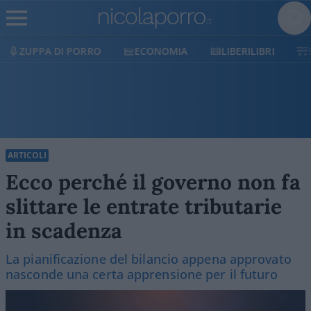
ECONOMIA
LIBERILIBRI
SHOP
SOSTIENICI
ARTICOLI
Ecco perché il governo non fa
slittare le entrate tributarie
in scadenza
La pianificazione del bilancio appena approvato
nasconde una certa apprensione per il futuro