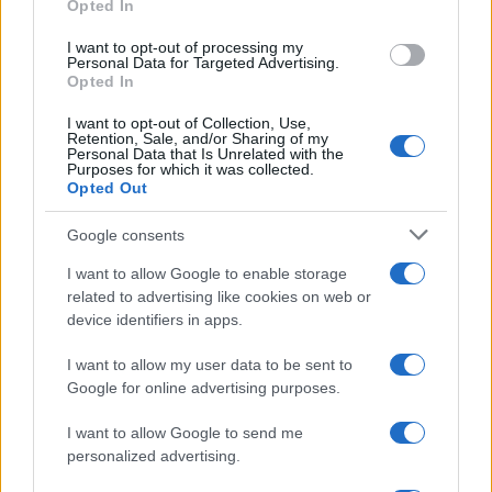
Opted In
evidentemente, che, se sposta gli
incassi fiscali
di quest’anno al prossimo, potrebbe essergli più
I want to opt-out of processing my
Personal Data for Targeted Advertising.
difficile incassarli, perché le imprese e le partite
Opted In
Iva potrebbero essere in difficoltà ancora
I want to opt-out of Collection, Use,
maggiore.
Retention, Sale, and/or Sharing of my
Personal Data that Is Unrelated with the
Purposes for which it was collected.
Opted Out
Meglio allora concedere garanzie (magari i
principi contabili per non mettere a
Google consents
indebitamento netto anche quelle
“standardizzate”
I want to allow Google to enable storage
e spostare così la “patata bollente” ai futuri
related to advertising like cookies on web or
esercizi finanziari e ai futuri governi
) per
device identifiers in apps.
finanziamenti bancari che in questa prima fase
I want to allow my user data to be sent to
verrebbero utilizzati.
Google for online advertising purposes.
I want to allow Google to send me
#DEBITO PUBBLICO
#FISCO
#IMPRESE
#IRAP
personalized advertising.
#IRES
#IRPEF
#PARTITE IVA
#PIL