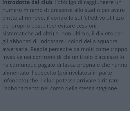
introdotte dal club
: l’obbligo di raggiungere un
numero minimo di presenze allo stadio per avere
diritto al rinnovo, il controllo sull’effettivo utilizzo
del proprio posto (per evitare cessioni
sistematiche ad altri) e, non ultimo, il divieto per
gli abbonati di indossare i colori della squadra
avversaria. Regole percepite da molti come troppo
invasive nei confronti di chi un titolo d’accesso lo
ha comunque pagato di tasca propria e che hanno
alimentato il sospetto (poi rivelatosi in parte
infondato) che il club potesse arrivare a ritirare
l’abbonamento nel corso della stessa stagione.