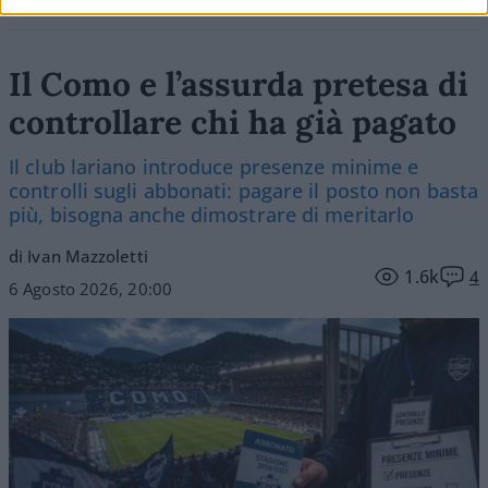
Il Como e l’assurda pretesa di
controllare chi ha già pagato
Il club lariano introduce presenze minime e
controlli sugli abbonati: pagare il posto non basta
più, bisogna anche dimostrare di meritarlo
di Ivan Mazzoletti
1.6k
4
6 Agosto 2026, 20:00