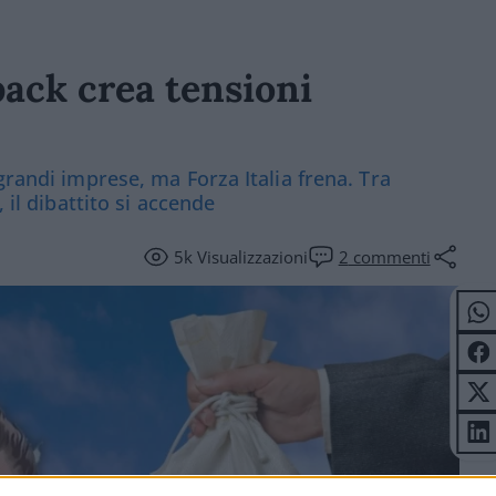
back crea tensioni
grandi imprese, ma Forza Italia frena. Tra
 il dibattito si accende
5k
Visualizzazioni
2
commenti