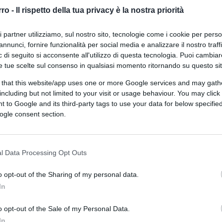
rro -
Il rispetto della tua privacy è la nostra priorità
ri partner utilizziamo, sul nostro sito, tecnologie come i cookie per pers
annunci, fornire funzionalità per social media e analizzare il nostro traff
 di seguito si acconsente all'utilizzo di questa tecnologia. Puoi cambiar
e tue scelte sul consenso in qualsiasi momento ritornando su questo si
 that this website/app uses one or more Google services and may gath
including but not limited to your visit or usage behaviour. You may click 
 to Google and its third-party tags to use your data for below specifi
ogle consent section.
amite Canva.com
l Data Processing Opt Outs
ferite su Google
CLICCA QUI
o opt-out of the Sharing of my personal data.
In
o opt-out of the Sale of my Personal Data.
0:00
/
--:--
In