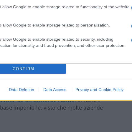
o allow Google to enable storage related to functionality of the website
o allow Google to enable storage related to personalization.
o allow Google to enable storage related to security, including
cation functionality and fraud prevention, and other user protection.
a Italia
ico delle tasse
CONFIRM
to.
Negli Usa il prelievo ha garantito
Data Deletion
Data Access
Privacy and Cookie Policy
nel primo anno; in Francia, la versione
ettito da un miliardo l’anno
. In Italia il
 base imponibile, visto che molte aziende