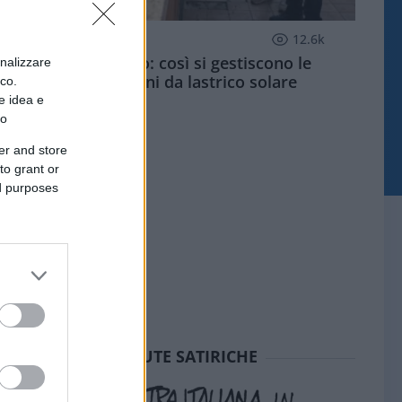
ECONOMIA
12.6k
Condominio: così si gestiscono le
onalizzare
infiltrazioni da lastrico solare
ico.
e idea e
to
er and store
to grant or
ed purposes
SEDUTE SATIRICHE