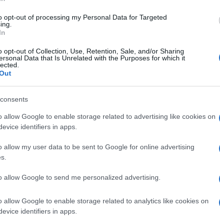
dibattito politico italiano
. Con la
manovra
to opt-out of processing my Personal Data for Targeted
ing.
 risorse, il governo guarda alla pratica del
In
e grandi imprese quotate, una strategia
fari.
o opt-out of Collection, Use, Retention, Sale, and/or Sharing
ersonal Data that Is Unrelated with the Purposes for which it
lected.
Out
on un’aliquota dell’1% e in
Francia
con un
consents
 gettito consistente
, soprattutto in un
o allow Google to enable storage related to advertising like cookies on
e i 15 miliardi di euro
. Ma la strada
evice identifiers in apps.
o allow my user data to be sent to Google for online advertising
s.
 la proposta
“una persecuzione contro le
ato sul dialogo e non sulla pressione
to allow Google to send me personalized advertising.
plica la compattezza della maggioranza e
o allow Google to enable storage related to analytics like cookies on
 lato, l’urgenza di reperire fondi per il
evice identifiers in apps.
 la stabilità del settore creditizio e il