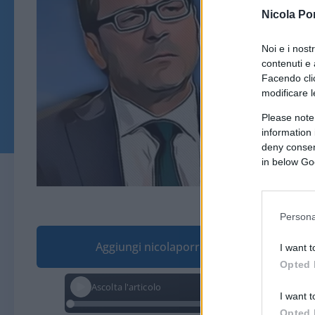
Nicola Po
Noi e i nost
contenuti e 
Facendo clic
modificare l
Please note
information 
deny consent
in below Go
© vaeenma tr
Persona
Aggiungi nicolaporro.it alle tue fonti pre
I want t
Opted 
Ascolta l'articolo
I want t
Opted 