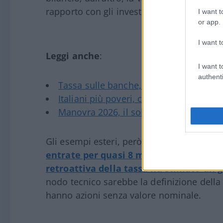
rapporto con gli investitori.
I want t
or app.
I want t
Leggi anche
:
I want t
authenti
Tassa sulle banche, è scontro Lega-Forz
Italiani più poveri, colpa del partito un
Manovra 2026, il solito pauperismo
Gli esempi esteri, però, pesano sul dibatti
entrate per quasi 8 miliardi di dollari 
retroattiva della tassa ha stimato un g
nodo tecnico sarebbe la definizione della
hanno azioni senza valore nominale.