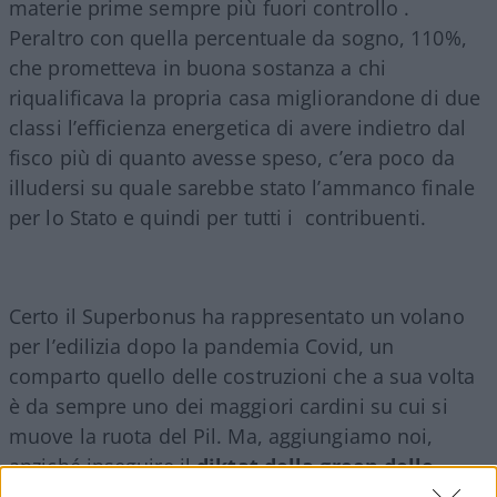
materie prime sempre più fuori controllo .
Peraltro con quella percentuale da sogno, 110%,
che prometteva in buona sostanza a chi
riqualificava la propria casa migliorandone di due
classi l’efficienza energetica di avere indietro dal
fisco più di quanto avesse speso, c’era poco da
illudersi su quale sarebbe stato l’ammanco finale
per lo Stato e quindi per tutti i contribuenti.
Certo il Superbonus ha rappresentato un volano
per l’edilizia dopo la pandemia Covid, un
comparto quello delle costruzioni che a sua volta
è da sempre uno dei maggiori cardini su cui si
muove la ruota del Pil. Ma, aggiungiamo noi,
anziché inseguire il
diktat della green delle
sirene europee
per poi trovarsi con il ministero