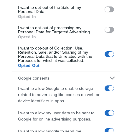
In ogni caso ormai per le casse pubbliche è un
I want to opt-out of the Sale of my
bagno di sangue
e, ha detto l’Istat, non bisogna
Personal Data.
Opted In
farsi illusioni: il Superbonus, che si stima abbia
lasciato un buco da 37 miliardi, ha annullato i
I want to opt-out of processing my
Personal Data for Targeted Advertising.
miliardi che erano stati portati dalla revisione,
Opted In
malgrado questa stessa sia stata definita di
I want to opt-out of Collection, Use,
“portata eccezionale” rispetto a quanto accaduto
Retention, Sale, and/or Sharing of my
Personal Data that Is Unrelated with the
in passato. Fine della storia.
Purposes for which it was collected.
Opted Out
Google consents
In particolare, grazie a una fotografia più precisa
I want to allow Google to enable storage
sulla produzione e sulla occupazione, il prodotto
related to advertising like cookies on web or
device identifiers in apps.
interno lordo nel 2021 è volato dell’8,3% per un
rapporto col debito migliorato dal 149,8% al 147%.
I want to allow my user data to be sent to
Il percorso virtuoso è poi proseguito nel 2022 con
Google for online advertising purposes.
un debito\ Pil sceso dal 144,7% al 141,6%,
I want to allow Google to send me