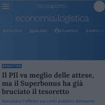
POLITICO
MILANO
ATLANTICO
ZUPPA DI
BONUS 110%
Il PIl va meglio delle attese,
ma il Superbonus ha già
bruciato il tesoretto
Annullato l'effetto sui conti pubblici derivante