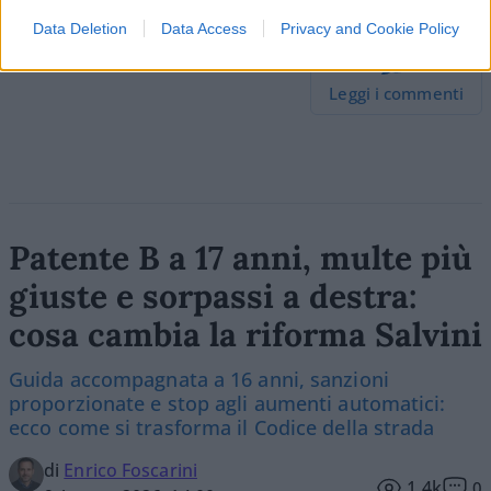
Data Deletion
Data Access
Privacy and Cookie Policy
49
Leggi i commenti
Patente B a 17 anni, multe più
giuste e sorpassi a destra:
cosa cambia la riforma Salvini
Guida accompagnata a 16 anni, sanzioni
proporzionate e stop agli aumenti automatici:
ecco come si trasforma il Codice della strada
di
Enrico Foscarini
1.4k
0