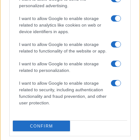
insomma la soglia psicologica del 140% parrebbe
personalized advertising.
a portata di mano per il nostro Paese, che resta
comunque tra i più indebitati a livello europeo. Il
I want to allow Google to enable storage
related to analytics like cookies on web or
percorso verso la Nota di aggiornamento al Def, in
device identifiers in apps.
agenda giovedì della prossima settimana, appare
quindi sempre più accidentato: le indiscrezioni
I want to allow Google to enable storage
related to functionality of the website or app.
parlano di una manovra prossima a 20-25 miliardi
con priorità, come detto dalla premier Giorgia
I want to allow Google to enable storage
Meloni, su famiglia e lavoro. Il governo potrebbe
related to personalization.
decidere di prendersi qualche piccolo spazio in
I want to allow Google to enable storage
più sul deficit e, oltre alla tassa sugli extraprofitti
related to security, including authentication
delle banche, potrebbe decidere di battere ancora
functionality and fraud prevention, and other
cassa al settore dei giochi. Si vedrà.
user protection.
#CASA
#DEBITO
#DEFICIT
CONFIRM
#EFFICIENTAMENTO ENERGETICO
#PIL
#SUPERBONUS 110