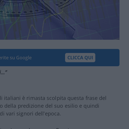
ferite su Google
CLICCA QUI
i
…”
italiani è rimasta scolpita questa frase del
o della predizione del suo esilio e quindi
di vari signori dell’epoca.