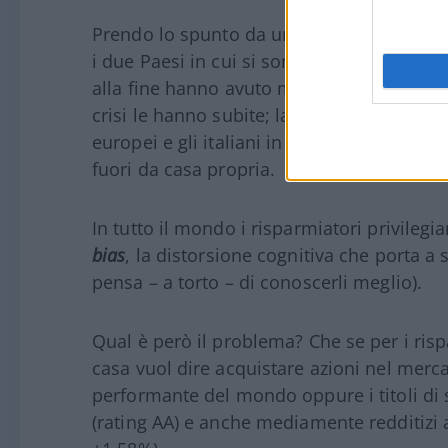
Prendo lo spunto da un articolo apparso r
i due Paesi in cui si sono originate le più 
alla fine hanno avuto meno danni di altre
crisi le hanno subite; la crescita economi
europei e gli italiani in particolare dovre
fuori da casa propria.
In tutto il mondo i risparmiatori privilegi
bias
, la distorsione cognitiva che porta a 
pensa – a torto – di conoscerli meglio).
Qual è però il problema? Che se per i ris
casa vuol dire acquistare azioni nel merca
performante del mondo oppure i titoli di s
(rating AA) e anche mediamente redditizi 