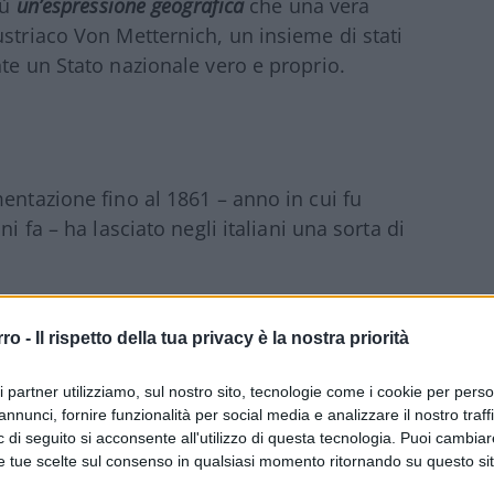
iù
un’espressione geografica
che una vera
ustriaco Von Metternich, un insieme di stati
te un Stato nazionale vero e proprio.
entazione fino al 1861 – anno in cui fu
i fa – ha lasciato negli italiani una sorta di
rro -
Il rispetto della tua privacy è la nostra priorità
ncora oggi i risparmiatori italiani sono
loro di diversificare gli investimenti al di
ri partner utilizziamo, sul nostro sito, tecnologie come i cookie per pers
ell’epoca lontana in cui gli stranieri
annunci, fornire funzionalità per social media e analizzare il nostro traff
 di seguito si acconsente all'utilizzo di questa tecnologia. Puoi cambiar
itarmente e politicamente oggi guardare al
e tue scelte sul consenso in qualsiasi momento ritornando su questo si
stri cittadini-risparmiatori una possibilità di