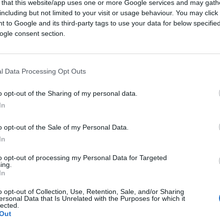
 that this website/app uses one or more Google services and may gath
ndo la crescita delle economie mondiali.
including but not limited to your visit or usage behaviour. You may click 
 to Google and its third-party tags to use your data for below specifi
ora recuperare i livelli di Pil ante-2009 e lo
ogle consent section.
 – negli ultimi 12 anni – noi abbiamo perso
 al recupero dei mercati e delle economie
l Data Processing Opt Outs
o opt-out of the Sharing of my personal data.
In
o opt-out of the Sale of my Personal Data.
In
rescita dei capitali investiti è impietoso.
to opt-out of processing my Personal Data for Targeted
ing.
In
o opt-out of Collection, Use, Retention, Sale, and/or Sharing
ersonal Data that Is Unrelated with the Purposes for which it
lected.
Out