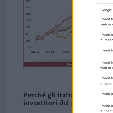
Google 
I want t
web or d
I want t
purpose
I want 
I want t
web or d
I want t
or app.
Perché gli italiani dovrebbe
I want t
investitori del mondo in az
I want t
authenti