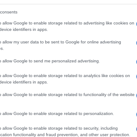
 rimediare alle inefficienze nell’attuale
mentare l’inclusione finanziaria, in
consents
il 5% dei quali attualmente non ha conti
o allow Google to enable storage related to advertising like cookies on
e.
evice identifiers in apps.
o allow my user data to be sent to Google for online advertising
ttività di mining, si stima che circa 60
s.
tovalute e sempre più aziende (e banche)
à statunitensi si sono avvicinate alla
to allow Google to send me personalized advertising.
sanno bene come classificare le crypto
o allow Google to enable storage related to analytics like cookies on
non ci sono garanzie, né protezioni ufficiali,
evice identifiers in apps.
o allow Google to enable storage related to functionality of the website
ativo che ruota intorno alle criptovalute.
o allow Google to enable storage related to personalization.
tto ad un mondo che corre veloce,
o allow Google to enable storage related to security, including
cation functionality and fraud prevention, and other user protection.