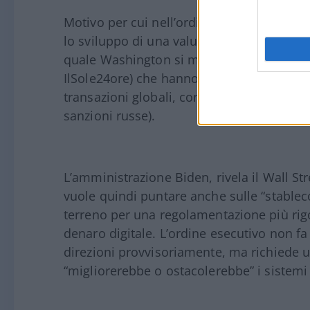
Motivo per cui nell’ordine esecutivo si es
lo sviluppo di una valuta digitale della ba
quale Washington si muove in ritardo: in Ci
IlSole24ore) che hanno yuan elettronici nei
transazioni globali, con l’alternativa a swi
sanzioni russe).
L’amministrazione Biden, rivela il Wall Str
vuole quindi puntare anche sulle “stableco
terreno per una regolamentazione più rig
denaro digitale. L’ordine esecutivo non f
direzioni provvisoriamente, ma richiede 
“migliorerebbe o ostacolerebbe” i sistemi f