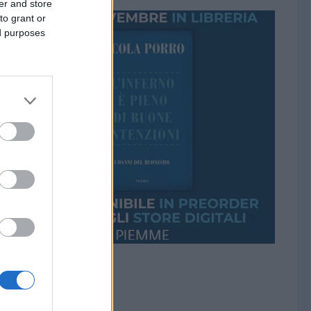
er and store
to grant or
ed purposes