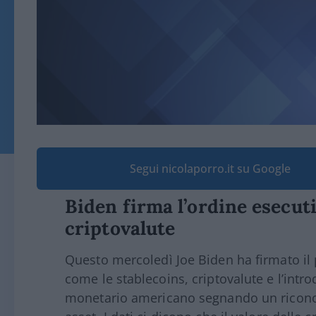
Segui nicolaporro.it su Google
Biden firma l’ordine esecut
criptovalute
Questo mercoledì Joe Biden ha firmato il p
come le stablecoins, criptovalute e l’intro
monetario americano segnando un ricono