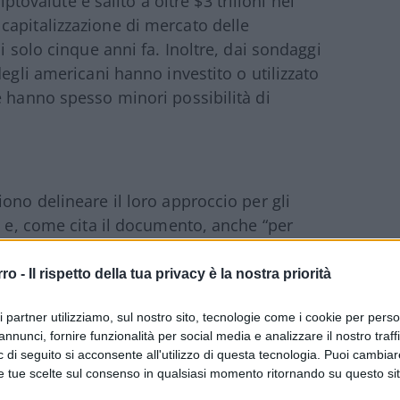
iptovalute è salito a oltre $3 trilioni nel
capitalizzazione di mercato delle
i solo cinque anni fa. Inoltre, dai sondaggi
degli americani hanno investito o utilizzato
e hanno spesso minori possibilità di
ono delineare il loro approccio per gli
e e, come cita il documento, anche “per
a centrale statunitense”.
rro -
Il rispetto della tua privacy è la nostra priorità
 dell’intera amministrazione statunitense
ri partner utilizziamo, sul nostro sito, tecnologie come i cookie per pers
nto del Commercio e ad altre agenzie nella
annunci, fornire funzionalità per social media e analizzare il nostro traff
nto di sei priorità chiave: protezione dei
 di seguito si acconsente all'utilizzo di questa tecnologia. Puoi cambiar
nanziaria; illeciti finanziari; leadership USA
e tue scelte sul consenso in qualsiasi momento ritornando su questo si
ività economica; inclusione finanziaria;