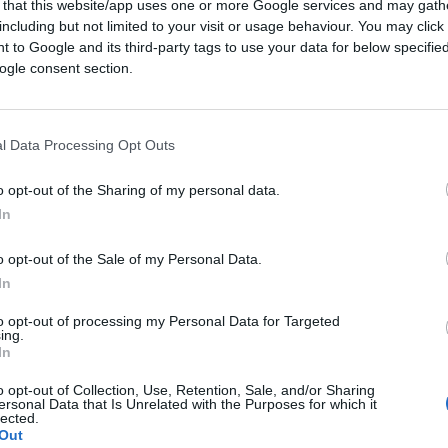
 that this website/app uses one or more Google services and may gath
including but not limited to your visit or usage behaviour. You may click 
 to Google and its third-party tags to use your data for below specifi
ogle consent section.
ca che è stato percepito positivamente dal
o nel mercato, a partire dalla
l Data Processing Opt Outs
sivamente rimosso) di martedì dal
o opt-out of the Sharing of my personal data.
nte ordine esecutivo riguardo la
In
cio ufficiale della firma, che ha portato a
to a i 42.597$, in rialzo del 9% circa rispetto
o opt-out of the Sale of my Personal Data.
), mentre Ethereum ha testato nuovamente i
In
i il giorno successivo.
to opt-out of processing my Personal Data for Targeted
ing.
In
o opt-out of Collection, Use, Retention, Sale, and/or Sharing
ersonal Data that Is Unrelated with the Purposes for which it
lected.
Out