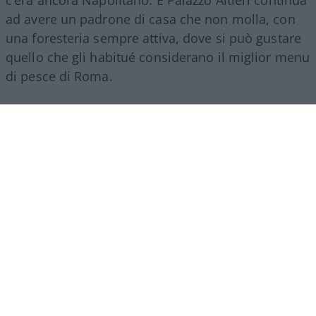
c’era ancora Napolitano. E Palazzo Altieri continua
ad avere un padrone di casa che non molla, con
una foresteria sempre attiva, dove si può gustare
quello che gli habitué considerano il miglior menu
di pesce di Roma.
Ma chi rappresenta davvero, oggi, l’ABI, così come