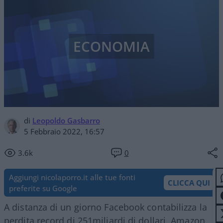
ECONOMIA
di
Leopoldo Gasbarro
5 Febbraio 2022, 16:57
3.6k
0
Aggiungi nicolaporro.it alle tue fonti
CLICCA QUI
preferite su Google
A distanza di un giorno Facebook contabilizza la
perdita record di 251miliardi di dollari, Amazon