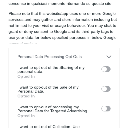
consenso in qualsiasi momento ritornando su questo sito
3 – Google sottrae quote di pubbllicità a Meta.
Please note that this website/app uses one or more Google
services and may gather and store information including but
I problemi di Meta sono stati la fortuna dei suoi
not limited to your visit or usage behaviour. You may click to
concorrenti.
grant or deny consent to Google and its third-party tags to
use your data for below specified purposes in below Google
consent section.
I clienti che per le nuove release di Apple lasciano
Facebook vanno verso Google. Questa settimana,
Personal Data Processing Opt Outs
la società ha registrato vendite record, in
I want to opt-out of the Sharing of my
particolare nella sua pubblicità di ricerca e-
personal data.
commerce. Quella era la stessa categoria che ha
Opted In
fatto inciampare Meta negli ultimi tre mesi del
I want to opt-out of the Sale of my
Personal Data.
2021. A differenza di Meta, Google non dipende
Opted In
fortemente da Apple per i dati degli utenti.
I want to opt-out of processing my
Personal Data for Targeted Advertising.
Opted In
I want to opt-out of Collection, Use,