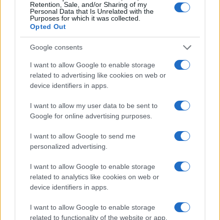
Retention, Sale, and/or Sharing of my
4 – Meta copia TikTok e lancia Reels
Personal Data that Is Unrelated with the
Purposes for which it was collected.
Opted Out
Zuckerberg ha sottolineato quanto sia stato
Google consents
formidabile TikTok come nemico. L’app
supportata dalla Cina è cresciuta fino a
I want to allow Google to enable storage
related to advertising like cookies on web or
raggiungere oltre un miliardo di utenti grazie ai
device identifiers in apps.
suoi brevi post video altamente condivisibili e
stranamente avvincenti.
I want to allow my user data to be sent to
Google for online advertising purposes.
Meta ha clonato TikTok con una funzione di
I want to allow Google to send me
prodotto video chiamata Instagram Reels.
personalized advertising.
I want to allow Google to enable storage
Il problema è che mentre Reels può attirare utenti,
related to analytics like cookies on web or
device identifiers in apps.
non fa soldi in modo efficace come le altre
funzionalità di Instagram, come le storie e il feed
I want to allow Google to enable storage
principale. Questo perché è più lento guadagnare
related to functionality of the website or app.