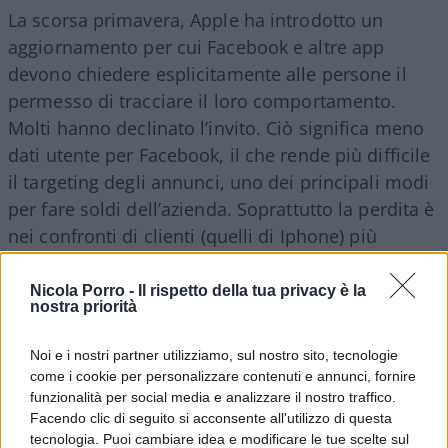
La scorsa primavera, Apple ha introdotto un
aggiornamento per cui Facebook e altre app
devono chiedere esplicitamente alle persone il
permesso di tracciare il loro comportamento.
Molti hanno declinato l’invito. Ciò significa meno
dati utente per Facebook, il che rende più difficile
il targeting degli annunci, uno dei principali modi
per fare soldi dell’azienda. Soprattutto la perdita è
nei confronti di clienti (quelli di Iphone) più
“ricchi” rispetto agli altri. Tanto che le perdite
erano già state valutate in 10 miliardi di mancate
Nicola Porro -
Il rispetto della tua privacy è la
nostra priorità
entrate.
Noi e i nostri partner utilizziamo, sul nostro sito, tecnologie
come i cookie per personalizzare contenuti e annunci, fornire
funzionalità per social media e analizzare il nostro traffico.
Facendo clic di seguito si acconsente all'utilizzo di questa
tecnologia. Puoi cambiare idea e modificare le tue scelte sul