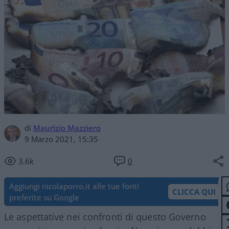
di
Maurizio Mazziero
9 Marzo 2021, 15:35
3.6k
0
Aggiungi nicolaporro.it alle tue fonti
CLICCA QUI
preferite su Google
Le aspettative nei confronti di questo Governo