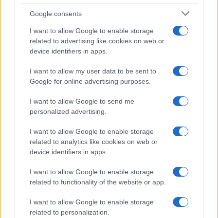
Google consents
Stimiamo una forte ripartenza del debito già da
I want to allow Google to enable storage
gennaio 2021, con una progressione che potrebbe
related to advertising like cookies on web or
portare il debito vicino alla soglia dei 2650
device identifiers in apps.
miliardi entro il primo semestre dell’anno.
I want to allow my user data to be sent to
Google for online advertising purposes.
I want to allow Google to send me
personalized advertising.
I want to allow Google to enable storage
related to analytics like cookies on web or
device identifiers in apps.
I want to allow Google to enable storage
related to functionality of the website or app.
I want to allow Google to enable storage
related to personalization.