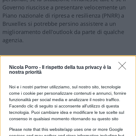
Governo riuscisse a presentare velocemente un
Piano nazionale di ripresa e resilienza (PNRR) a
Bruxelles si potrebbe persino assistere a un
miglioramento dell’outlook da parte di qualche
agenzia.
Il primo appuntamento è a inizio marzo con
Scope
, società di valutazione minore, ma le vere
Nicola Porro -
Il rispetto della tua privacy è la
nostra priorità
prove d’esame arriveranno ad aprile con
Standard & Poor’s e DBRS
e soprattutto a maggio
Noi e i nostri partner utilizziamo, sul nostro sito, tecnologie
con
Moody’s
, che insieme a
Fitch
, giudica l’Italia a
come i cookie per personalizzare contenuti e annunci, fornire
un solo gradino dal rating spazzatura.
funzionalità per social media e analizzare il nostro traffico.
Facendo clic di seguito si acconsente all'utilizzo di questa
tecnologia. Puoi cambiare idea e modificare le tue scelte sul
consenso in qualsiasi momento ritornando su questo sito
A dicembre il
debito è diminuito di
17 miliardi
Please note that this website/app uses one or more Google
rispetto al mese precedente; un calo che si
services and may gather and store information including but