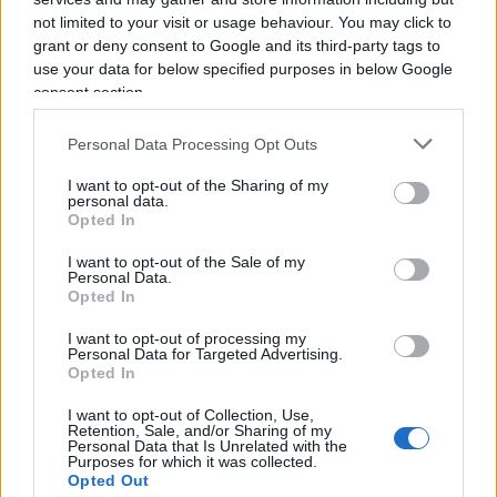
presenta ogni anno e che contribuisce a
not limited to your visit or usage behaviour. You may click to
grant or deny consent to Google and its third-party tags to
migliorare i dati statistici a consuntivo come
use your data for below specified purposes in below Google
debito/PIL e deficit/PIL. Tuttavia, nel 2020 la
consent section.
diminuzione è stata molto inferiore rispetto agli
anni precedenti, confermando la condizione di
Personal Data Processing Opt Outs
stress dei conti pubblici negli ultimi 12 mesi.
I want to opt-out of the Sharing of my
personal data.
Opted In
Occorre ricordare che il
2020 è iniziato
con un
I want to opt-out of the Sale of my
debito di 2.410 miliardi
, il dato di
fine anno a
Personal Data.
2.569
miliardi conferma un record storico
Opted In
nell’aumento pari a 159 miliardi: uno strascico
I want to opt-out of processing my
Personal Data for Targeted Advertising.
degli effetti economici della pandemia che si
Opted In
trascinerà nel tempo e che, per sanarlo, richiederà
sacrifici o peggio tassi elevati di inflazione per
I want to opt-out of Collection, Use,
Retention, Sale, and/or Sharing of my
diversi anni.
Personal Data that Is Unrelated with the
Purposes for which it was collected.
Opted Out