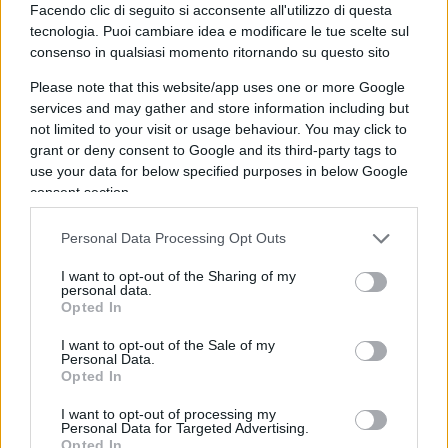
Facendo clic di seguito si acconsente all'utilizzo di questa
Spaziale Internazionale. Blue Origin sembra più
tecnologia. Puoi cambiare idea e modificare le tue scelte sul
vicino all’avvio di voli turistici ai confini dello
consenso in qualsiasi momento ritornando su questo sito
spazio. La visione del moderno viaggiatore
Please note that this website/app uses one or more Google
spaziale è destinata a cambiare radicalmente.
services and may gather and store information including but
not limited to your visit or usage behaviour. You may click to
grant or deny consent to Google and its third-party tags to
use your data for below specified purposes in below Google
consent section.
Personal Data Processing Opt Outs
Nell’ambito del programma Artemis , che prende
il nome dalla sorella di Apollo, la NASA mira a far
I want to opt-out of the Sharing of my
personal data.
atterrare la prima donna e persona di colore sulla
Opted In
luna. Ma chi li sceglierà la Nasa o Musk?
I want to opt-out of the Sale of my
Personal Data.
Opted In
Musk e Bezos. Le loro aziende hanno mantra
diversi: quello di Blue Origin è lento e costante,
I want to opt-out of processing my
Personal Data for Targeted Advertising.
mentre quello di SpaceX è più un urlo
Opted In