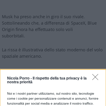
Musk ha preso anche in giro il suo rivale.
Sottolineando che, a differenza di SpaceX, Blue
Origin finora ha effettuato solo voli
suborbitali.
La rissa è illustrativa dello stato moderno del volo
spaziale americano.
Le società private ora fanno il tipo di lavoro
Nicola Porro -
Il rispetto della tua privacy è la
nostra priorità
spaziale che una volta era riservato alle agenzie
governative.
Noi e i nostri partner utilizziamo, sul nostro sito, tecnologie
come i cookie per personalizzare contenuti e annunci, fornire
SpaceX ha portato gli astronauti sulla Stazione
funzionalità per social media e analizzare il nostro traffico.