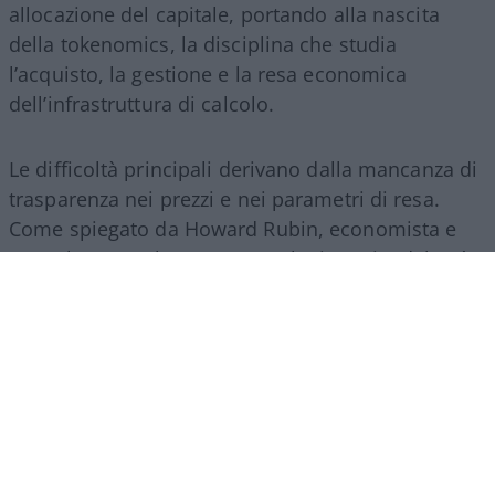
allocazione del capitale, portando alla nascita
della tokenomics, la disciplina che studia
l’acquisto, la gestione e la resa economica
dell’infrastruttura di calcolo.
Le difficoltà principali derivano dalla mancanza di
trasparenza nei prezzi e nei parametri di resa.
Come spiegato da Howard Rubin, economista e
consulente per la spesa tecnologica aziendale, “è
una valuta di cui non si ha l’istinto di sapere cosa
si sta usando, e le pratiche contabili non sono
neanche pronte per questo. La questione AI viene
trattata come un investimento in questo
momento, ma è un investimento rischioso nel
caso in cui non produca alcun ritorno”. In assenza
di un mercato unico regolato dalle dinamiche