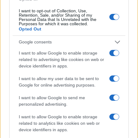
primordiale. Anche i sogni con gli occhi stellati
I want to opt-out of Collection, Use,
degli uomini differiscono: Musk vuole
Retention, Sale, and/or Sharing of my
Personal Data that Is Unrelated with the
costruire una città su Marte ; Bezos
Purposes for which it was collected.
Opted Out
immagina stazioni galleggianti di città e spiagge
tenute in posizione dalla gravità artificiale. Ma
Google consents
prima, entrambi vogliono davvero essere quelli
I want to allow Google to enable storage
che riportano l’umanità sulla luna.
related to advertising like cookies on web or
device identifiers in apps.
I want to allow my user data to be sent to
Google for online advertising purposes.
Leopoldo Gasbarro
I want to allow Google to send me
personalized advertising.
I want to allow Google to enable storage
related to analytics like cookies on web or
device identifiers in apps.