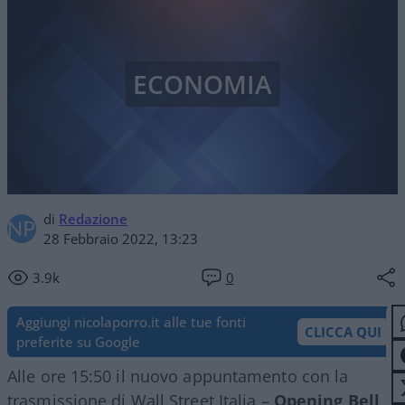
ECONOMIA
di
Redazione
28 Febbraio 2022, 13:23
3.9k
0
Aggiungi nicolaporro.it alle tue fonti
CLICCA QUI
preferite su Google
Alle ore 15:50 il nuovo appuntamento con la
trasmissione di Wall Street Italia –
Opening Bell
.