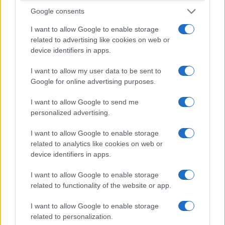
Google consents
I want to allow Google to enable storage
related to advertising like cookies on web or
Corte dei Conti: una riforma
device identifiers in apps.
che difende la democrazia
I want to allow my user data to be sent to
Google for online advertising purposes.
La protesta dei magistrati contabili è
ingiustificata, I continui stop all’esecutivo hanno
I want to allow Google to send me
un "retrogusto" politico. A partire dal Ponte sullo
personalized advertising.
Stretto
I want to allow Google to enable storage
di
Enrico Foscarini
related to analytics like cookies on web or
1.8k
0
device identifiers in apps.
6 Agosto 2026, 12:30
I want to allow Google to enable storage
related to functionality of the website or app.
I want to allow Google to enable storage
related to personalization.