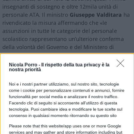
insegnanti di sostegno e oltre 12mila unità di
personale ATA. Il ministro
Giuseppe Valditara
ha
rivendicato la misura affermando che «le
assunzioni in tutte le categorie del personale
scolastico rappresentano un’ulteriore conferma
della volontà del Governo e del Ministero di
investire con decisione sul futuro dell’istruzione.
Lo abbiamo detto e ora lo dimostriamo con i fatti:
Nicola Porro -
Il rispetto della tua privacy è la
nostra priorità
diamo stabilità al sistema scolastico, garantiamo
continuità didattica agli stud
enti, miglioriamo la
Noi e i nostri partner utilizziamo, sul nostro sito, tecnologie
qualità dell’insegnamento e valorizziamo
come i cookie per personalizzare contenuti e annunci, fornire
concretamente chi ogni giorno lavora nelle scuole
funzionalità per social media e analizzare il nostro traffico.
italiane con serietà e passione». Sebbene
Facendo clic di seguito si acconsente all'utilizzo di questa
tecnologia. Puoi cambiare idea e modificare le tue scelte sul
l’immissione in ruolo stabilizzi migliaia di precari
consenso in qualsiasi momento ritornando su questo sito
e punti a garantire continuità alle classi,
Please note that this website/app uses one or more Google
l’operazione rappresenta un impegno finanziario
services and may gather and store information including but