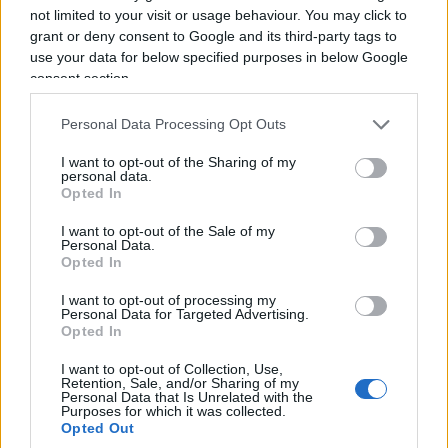
strutturale di enorme portata, confermando
not limited to your visit or usage behaviour. You may click to
ancora una volta come la spesa pubblica per la
grant or deny consent to Google and its third-party tags to
macchina statale non conosca reali vincoli di
use your data for below specified purposes in below Google
consent section.
contenimento.
Personal Data Processing Opt Outs
Enrico Foscarini, 6 agosto 2026
I want to opt-out of the Sharing of my
personal data.
Opted In
I want to opt-out of the Sale of my
Personal Data.
Opted In
I want to opt-out of processing my
Personal Data for Targeted Advertising.
Opted In
I want to opt-out of Collection, Use,
Retention, Sale, and/or Sharing of my
Personal Data that Is Unrelated with the
Purposes for which it was collected.
Opted Out