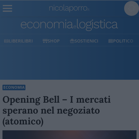
SHOP
SOSTIENICI
POLITICO
MILANO
ECONOMIA
Opening Bell – I mercati
sperano nel negoziato
(atomico)