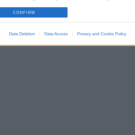
CONFIRM
Data Deletion
Data Access
Privacy and Cookie Policy
inare risultati record mentre il settore
ento degli ultimi anni. Nel primo semestre
anco Bpm, Mps e Bper
hanno realizzato
euro di utili netti
, in crescita del 3,7%
anno. Un risultato particolarmente
ui la spinta derivante dai tassi d’interesse si
lo di business degli istituti si sta