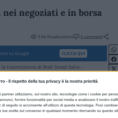
 nei negoziati e in borsa
3.6k
Visualizzazioni
0
commenti
ferite su Google
CLICCA QUI
a trasmissione di Wall Street Italia –
Leopoldo Gasbarro
e
Massimo Intropido
,
e i temi della finanza nazionale ed
rro -
Il rispetto della tua privacy è la nostra priorità
he molto analitica.
ri partner utilizziamo, sul nostro sito, tecnologie come i cookie per pers
annunci, fornire funzionalità per social media e analizzare il nostro traff
di un accordo sta incidendo sull’andamento
 di seguito si acconsente all'utilizzo di questa tecnologia. Puoi cambiar
su tutti i possibili impatti sulle decisioni
e tue scelte sul consenso in qualsiasi momento ritornando su questo si