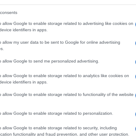
Commenta per primo
consents
o allow Google to enable storage related to advertising like cookies on
evice identifiers in apps.
o allow my user data to be sent to Google for online advertising
liardi nel semestre
s.
to allow Google to send me personalized advertising.
 di profitti nei primi sei mesi 2026. Il risiko
scita
o allow Google to enable storage related to analytics like cookies on
evice identifiers in apps.
1.3k
Visualizzazioni
1
commento
o allow Google to enable storage related to functionality of the website
o allow Google to enable storage related to personalization.
o allow Google to enable storage related to security, including
cation functionality and fraud prevention, and other user protection.