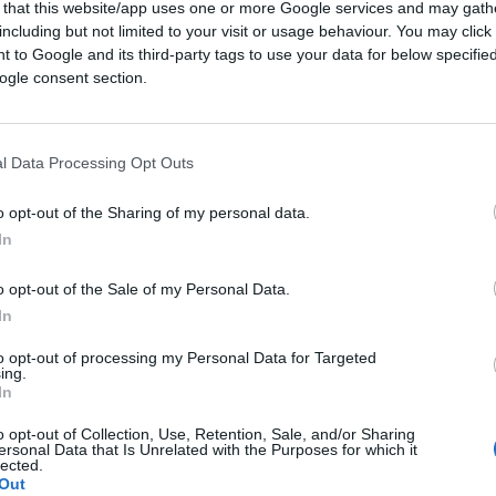
o pomeriggio.
 that this website/app uses one or more Google services and may gath
including but not limited to your visit or usage behaviour. You may click 
 to Google and its third-party tags to use your data for below specifi
e sui social di Leopoldo Gasbarro e Wall
ogle consent section.
l Data Processing Opt Outs
o opt-out of the Sharing of my personal data.
com/watch?v=YD9risWvISE
In
o opt-out of the Sale of my Personal Data.
In
to opt-out of processing my Personal Data for Targeted
ing.
In
 BELL
#RUSSIA
#UCRAINA
o opt-out of Collection, Use, Retention, Sale, and/or Sharing
ersonal Data that Is Unrelated with the Purposes for which it
lected.
Out