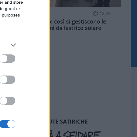
er and store
to grant or
ECONOMIA
12.7k
ed purposes
Condominio: così si gestiscono le
infiltrazioni da lastrico solare
SEDUTE SATIRICHE