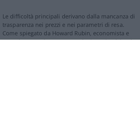
Le difficoltà principali derivano dalla mancanza di
trasparenza nei prezzi e nei parametri di resa.
Come spiegato da Howard Rubin, economista e
consulente per la spesa tecnologica aziendale, “è
una valuta di cui non si ha l’istinto di sapere cosa
si sta usando, e le pratiche contabili non sono
neanche pronte per questo. La questione AI viene
trattata come un investimento in questo
momento, ma è un investimento rischioso nel
caso in cui non produca alcun ritorno”. In assenza
di un mercato unico regolato dalle dinamiche
classiche di offerta e domanda aperta, le aziende
faticano a confrontare l’efficienza reale dei diversi
provider, trovandosi esposte a fluttuazioni
improvvise dei costi di gestione.