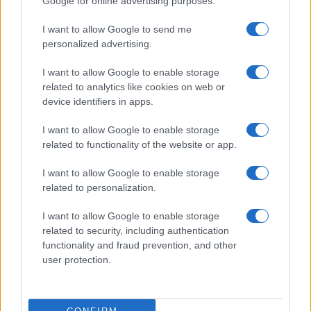
finanziano la crescita americana.
Google for online advertising purposes.
I want to allow Google to send me
“Se non ci saranno progressi sufficienti entro
personalized advertising.
giugno, prenderemo in considerazione
I want to allow Google to enable storage
l’introduzione di una
cooperazione rafforzata
”,
related to analytics like cookies on web or
ha avvertito von der Leyen. È un segnale politico
device identifiers in apps.
chiaro: chi vuole correre, potrà farlo. Anche a
I want to allow Google to enable storage
costo di un’
Europa a più velocità
.
related to functionality of the website or app.
Alleanze variabili
I want to allow Google to enable storage
related to personalization.
Il pre-vertice promosso da Meloni insieme a Merz
I want to allow Google to enable storage
e al premier belga ha coinvolto 19 Paesi.
related to security, including authentication
L’obiettivo dichiarato è stato quello di fornire al
functionality and fraud prevention, and other
user protection.
Consiglio “elementi più precisi e una convergenza
già definita”, per facilitare le decisioni.