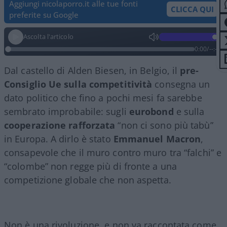
Aggiungi nicolaporro.it alle tue fonti
CLICCA QUI
preferite su Google
Ascolta l'articolo
0:00
/
--:--
Dal castello di Alden Biesen, in Belgio, il
pre-
Consiglio Ue sulla competitività
consegna un
dato politico che fino a pochi mesi fa sarebbe
sembrato improbabile: sugli
eurobond
e sulla
cooperazione rafforzata
“non ci sono più tabù”
in Europa. A dirlo è stato
Emmanuel Macron
,
consapevole che il muro contro muro tra “falchi” e
“colombe” non regge più di fronte a una
competizione globale che non aspetta.
Non è una rivoluzione, e non va raccontata come