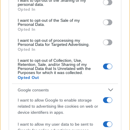
I want to opt-out of the Sharing of my
personal data.
Opted In
Altro capitolo sensibile è il
Buy European
sostenuto da Macron. La preferenza europea, che
I want to opt-out of the Sale of my
Personal Data.
sarà oggetto di negoziato nei prossimi mesi,
Opted In
dovrebbe concentrarsi su batterie, rinnovabili e
I want to opt-out of processing my
nucleare, lasciando aperti canali con partner
Personal Data for Targeted Advertising.
considerati affidabili.
Opted In
I want to opt-out of Collection, Use,
Retention, Sale, and/or Sharing of my
Personal Data that Is Unrelated with the
Purposes for which it was collected.
La tentazione protezionista esiste, ed è alimentata
Opted Out
dalla competizione con Washington e Pechino. Ma
Google consents
se l’obiettivo è rafforzare l’industria europea, la
priorità resta completare davvero il
mercato
I want to allow Google to enable storage
unico europeo
, eliminare barriere interne,
related to advertising like cookies on web or
device identifiers in apps.
integrare la supervisione finanziaria, favorire le
cartolarizzazioni e trattenere i capitali che oggi
I want to allow my user data to be sent to