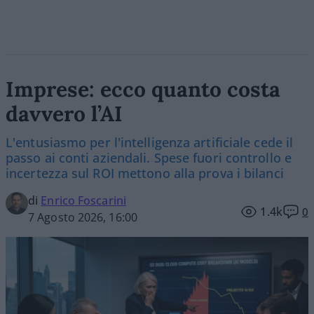
Imprese: ecco quanto costa
davvero l’AI
L'entusiasmo per l'intelligenza artificiale cede il
passo ai conti aziendali. Spese fuori controllo e
incertezza sul ROI mettono alla prova i bilanci
di
Enrico Foscarini
1.4k
0
7 Agosto 2026, 16:00