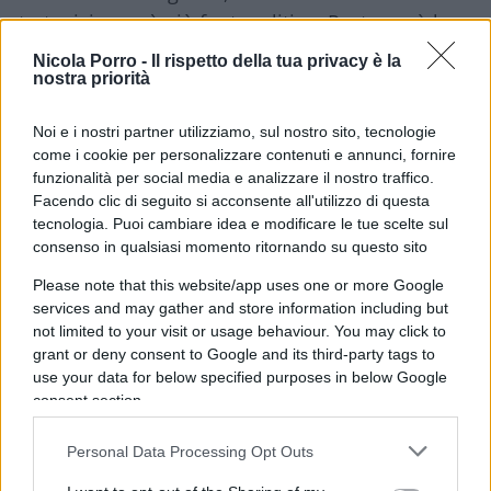
strategici, non è più fantapolitica. Resta però la
domanda di fondo: si tratta di una scelta
Nicola Porro -
Il rispetto della tua privacy è la
strutturale o di una deroga temporanea dettata
nostra priorità
dall’emergenza?
Noi e i nostri partner utilizziamo, sul nostro sito, tecnologie
come i cookie per personalizzare contenuti e annunci, fornire
funzionalità per social media e analizzare il nostro traffico.
Facendo clic di seguito si acconsente all'utilizzo di questa
Per un’Europa che ha bisogno di rimettere al
tecnologia. Puoi cambiare idea e modificare le tue scelte sul
centro
industria, innovazione e produzione
, il
consenso in qualsiasi momento ritornando su questo sito
punto non è tanto “più debito” o “meno debito”,
Please note that this website/app uses one or more Google
ma come rendere produttivo ogni euro mobilitato.
services and may gather and store information including but
Senza una drastica
semplificazione normativa
not limited to your visit or usage behaviour. You may click to
europea
e una reale integrazione dei mercati dei
grant or deny consent to Google and its third-party tags to
use your data for below specified purposes in below Google
capitali, il rischio è moltiplicare gli strumenti
consent section.
senza sciogliere i nodi.
Personal Data Processing Opt Outs
Buy European e mercato unico