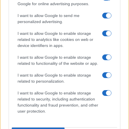
Deutsche Bank sotto inchiesta, il
Google for online advertising purposes.
solito doppio standard europeo
I want to allow Google to send me
personalized advertising.
di
Enrico Foscarini
5k
31 Gennaio 2026, 18:15
I want to allow Google to enable storage
related to analytics like cookies on web or
device identifiers in apps.
I want to allow Google to enable storage
related to functionality of the website or app.
I want to allow Google to enable storage
related to personalization.
I want to allow Google to enable storage
related to security, including authentication
functionality and fraud prevention, and other
user protection.
Golden power, l’Ue apre la