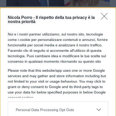
Europa, asse Merz-Meloni per la
Nicola Porro -
Il rispetto della tua privacy è la
svolta sulla competitività
nostra priorità
Noi e i nostri partner utilizziamo, sul nostro sito, tecnologie
di
Enrico Foscarini
4.7k
come i cookie per personalizzare contenuti e annunci, fornire
12 Febbraio 2026, 11:55
funzionalità per social media e analizzare il nostro traffico.
Facendo clic di seguito si acconsente all'utilizzo di questa
tecnologia. Puoi cambiare idea e modificare le tue scelte sul
consenso in qualsiasi momento ritornando su questo sito
Please note that this website/app uses one or more Google
services and may gather and store information including but
not limited to your visit or usage behaviour. You may click to
grant or deny consent to Google and its third-party tags to
use your data for below specified purposes in below Google
consent section.
Personal Data Processing Opt Outs