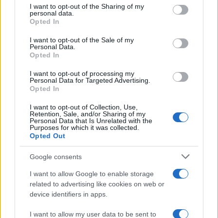
I want to opt-out of the Sharing of my
Draghi scopre (ora) i limiti
personal data.
Opted In
dell’Europa
I want to opt-out of the Sale of my
Personal Data.
di
Enrico Foscarini
Opted In
4.5k
2 Febbraio 2026, 21:37
I want to opt-out of processing my
Personal Data for Targeted Advertising.
Opted In
I want to opt-out of Collection, Use,
Retention, Sale, and/or Sharing of my
Personal Data that Is Unrelated with the
Purposes for which it was collected.
Opted Out
Google consents
I want to allow Google to enable storage
related to advertising like cookies on web or
device identifiers in apps.
I want to allow my user data to be sent to