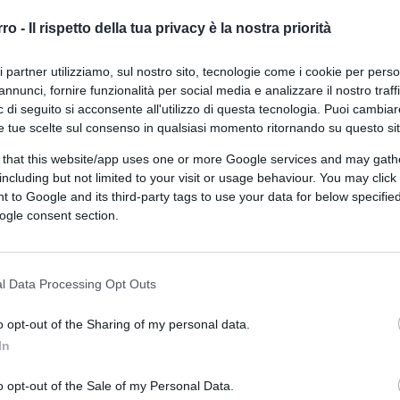
delistata, genera
ricavi annui superiori ai
uore del patrimonio della famiglia
rro -
Il rispetto della tua privacy è la nostra priorità
ri partner utilizziamo, sul nostro sito, tecnologie come i cookie per pers
annunci, fornire funzionalità per social media e analizzare il nostro traff
 di seguito si acconsente all'utilizzo di questa tecnologia. Puoi cambiar
o personale di Rocco Commisso oscillava
e tue scelte sul consenso in qualsiasi momento ritornando su questo si
te silenzioso dell’economia americana che,
 that this website/app uses one or more Google services and may gath
a faccia. Anche troppo, secondo alcuni. Ma è
including but not limited to your visit or usage behaviour. You may click 
 to Google and its third-party tags to use your data for below specifi
.
ogle consent section.
mento
l Data Processing Opt Outs
stò la
Fiorentina
dai fratelli
Della Valle
,
ilioni di euro
. Da quel momento in poi
o opt-out of the Sharing of my personal data.
escente. Ricapitalizzazioni,
In
lioni a stagione, investimenti sul mercato
o opt-out of the Sale of my Personal Data.