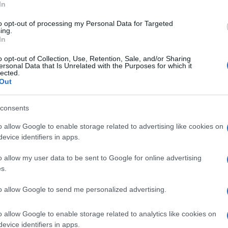
In
to opt-out of processing my Personal Data for Targeted
ing.
In
debiti bancari, con conti in ordine e un
i in Italia. Il valore complessivo del
o opt-out of Collection, Use, Retention, Sale, and/or Sharing
ersonal Data that Is Unrelated with the Purposes for which it
 sportivi e asset, è stimato tra i 450 e i
lected.
bbe crescere ulteriormente se la questione
Out
consents
oni per lasciare un segno
o allow Google to enable storage related to advertising like cookies on
evice identifiers in apps.
i altra la visione di Commisso, è il
Viola
o allow my user data to be sent to Google for online advertising
, costato
oltre 110 milioni di euro
, è il più
s.
proprietà della Fiorentina. «Dal 1926 la
to allow Google to send me personalized advertising.
ha qualcosa di bello», disse Commisso il
o allow Google to enable storage related to analytics like cookies on
evice identifiers in apps.