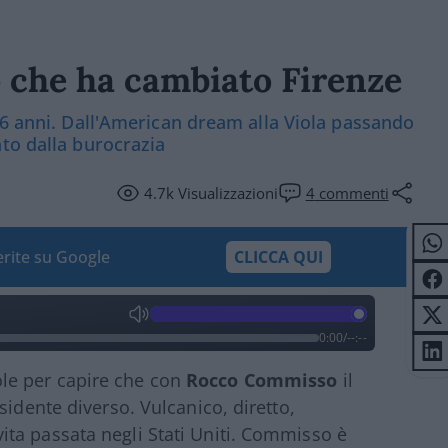
o che ha cambiato Firenze
76 anni. Dall'American dream alla Viola passando
to dalla burocrazia
4.7k
Visualizzazioni
4
commenti
ferite su Google
CLICCA QUI
0:00
/
--:--
le per capire che con
Rocco Commisso
il
sidente diverso. Vulcanico, diretto,
ta passata negli Stati Uniti. Commisso è