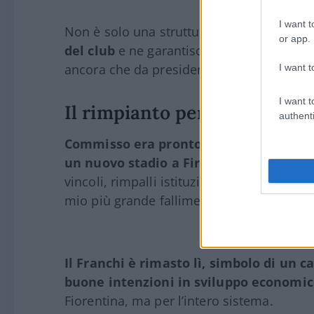
I want t
Non è solo una struttura sportiva, ma
un 
or app.
del club
e ne garantisce stabilità futura
ancora che da presidente di calcio.
I want t
I want t
Il rimpianto per lo stadio
authenti
Commisso era pronto a investire fino a 
un nuovo stadio a Firenze
. Lo ha detto,
vincoli, rimpalli istituzionali e burocrazia,
mio più grande fallimento», ha ammesso di
Il Franchi è rimasto lì, simbolo di un c
buone intenzioni in sviluppo economi
Fiorentina, ma per l’intero sistema.