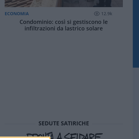
ECONOMIA
12.9k
Condominio: così si gestiscono le
infiltrazioni da lastrico solare
SEDUTE SATIRICHE