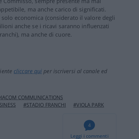
rine Commisso, sempre presente ma mai
appetibile, ma anche carico di significati.
solo economica (considerato il valore degli
lioni anche se i ricavi saranno influenzati
Franchi), ma anche di cuore.
ciente
cliccare qui
per iscriversi al canale ed
IACOM COMMUNICATIONS
SINESS
#STADIO FRANCHI
#VIOLA PARK
4
Leggi i commenti