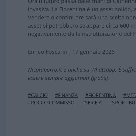
Ora il futuro passa dalle mani di Cathe
invasiva. La Fiorentina è un asset solido, 
Vendere o continuare sarà una scelta non 
asset si potrebbero strappare circa 600 mi
negativamente dalla ristrutturazione del 
Enrico Foscarini, 17 gennaio 2026
Nicolaporro.it è anche su Whatsapp. È suffi
essere sempre aggiornati (gratis).
#CALCIO
#FINANZA
#FIORENTINA
#MED
#ROCCO COMMISSO
#SERIE A
#SPORT BU