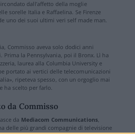
ircondato dall’affetto della moglie
le sorelle Italia e Raffaelina. Se Firenze
rde uno dei suoi ultimi veri self made man.
ria, Commisso aveva solo dodici anni
. Prima la Pennsylvania, poi il Bronx. Lì ha
izzeria, laurea alla Columbia University e
e portato ai vertici delle telecomunicazioni
talia», ripeteva spesso, con un orgoglio mai
e ha scelto per farlo.
uito da Commisso
nasce da
Mediacom Communications
,
a delle più grandi compagnie di televisione