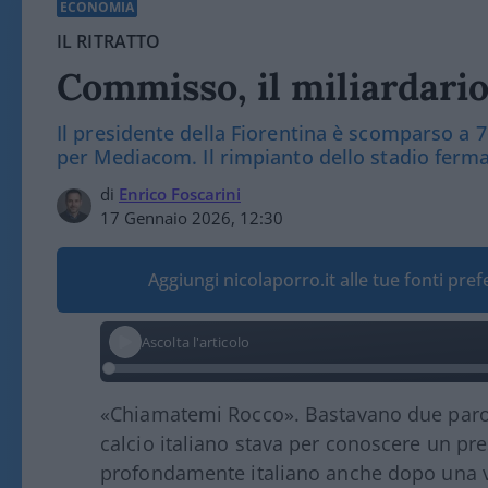
ECONOMIA
IL RITRATTO
Commisso, il miliardari
Il presidente della Fiorentina è scomparso a 
per Mediacom. Il rimpianto dello stadio ferma
di
Enrico Foscarini
17 Gennaio 2026, 12:30
Aggiungi nicolaporro.it alle tue fonti pre
Ascolta l'articolo
«Chiamatemi Rocco». Bastavano due paro
calcio italiano stava per conoscere un pre
profondamente italiano anche dopo una vi