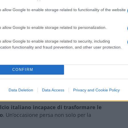
o allow Google to enable storage related to functionality of the website
asset strategico che aumenta il valore
. Un investimento da imprenditore prima
o allow Google to enable storage related to personalization.
o allow Google to enable storage related to security, including
cation functionality and fraud prevention, and other user protection.
300 milioni di euro per rifare o costruire
 ridetto e messo nero su bianco. Ma tra
CONFIRM
 il progetto non è mai decollato. «È stato il
 recente, senza cercare alibi.
Data Deletion
Data Access
Privacy and Cookie Policy
alcio italiano incapace di trasformare le
co
. Un’occasione persa non solo per la