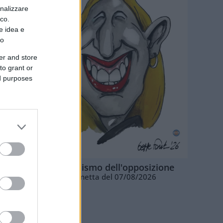
onalizzare
ico.
e idea e
to
er and store
to grant or
ed purposes
L'ottimismo dell'opposizione
Vignetta del 07/08/2026