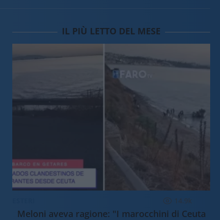
IL PIÙ LETTO DEL MESE
ESTERI
14.9k
Meloni aveva ragione: "I marocchini di Ceuta