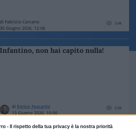
di Fabrizio Carcano
3.4k
30 Giugno 2026, 12:06
Infantino, non hai capito nulla!
di
Enrico Foscarini
3.6k
13 Giugno 2026, 10:00
rro -
Il rispetto della tua privacy è la nostra priorità
Milan, il fallimento di RedBird