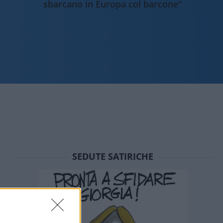
sbarcano in Europa col barcone"
SEDUTE SATIRICHE