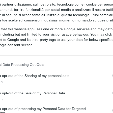
ri partner utilizziamo, sul nostro sito, tecnologie come i cookie per pers
spiegato bene
annunci, fornire funzionalità per social media e analizzare il nostro traff
 di seguito si acconsente all'utilizzo di questa tecnologia. Puoi cambiar
e tue scelte sul consenso in qualsiasi momento ritornando su questo si
 that this website/app uses one or more Google services and may gath
including but not limited to your visit or usage behaviour. You may click 
 to Google and its third-party tags to use your data for below specifi
ogle consent section.
di
Enrico Foscarini
5.8k
25 Maggio 2026, 16:30
l Data Processing Opt Outs
Arbitri e Var, indagine farsa: il caso
Rocchi è solo sputtanamento
o opt-out of the Sharing of my personal data.
In
o opt-out of the Sale of my Personal Data.
In
to opt-out of processing my Personal Data for Targeted
ing.