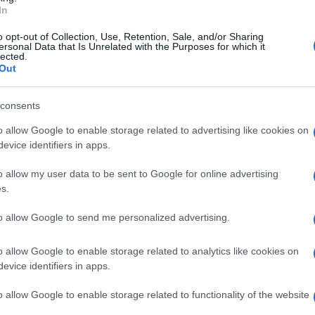
di Franco Lodige
In
9k
26 Aprile 2026, 19:00
o opt-out of Collection, Use, Retention, Sale, and/or Sharing
ersonal Data that Is Unrelated with the Purposes for which it
lected.
Out
Terremoto in serie A, il designatore
Rocchi indagato per frode sportiva:
consents
“Arbitri graditi all’Inter”
o allow Google to enable storage related to advertising like cookies on
evice identifiers in apps.
o allow my user data to be sent to Google for online advertising
s.
di
Redazione Milano
7.5k
to allow Google to send me personalized advertising.
25 Aprile 2026, 14:08
o allow Google to enable storage related to analytics like cookies on
evice identifiers in apps.
Fantacalcio, la priorità della Serie A
è il marketing
o allow Google to enable storage related to functionality of the website