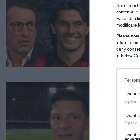
Noi e i nost
contenuti e 
Facendo clic
modificare l
Please note
information 
deny consent
in below Go
Persona
I want t
Opted 
I want t
Opted 
I want 
Advertis