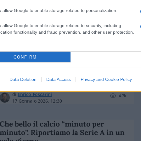
o allow Google to enable storage related to personalization.
o allow Google to enable storage related to security, including
cation functionality and fraud prevention, and other user protection.
di
Enrico Foscarini
3.4k
18 Febbraio 2026, 18:45
CONFIRM
Commisso, il miliardario che ha
cambiato Firenze
Data Deletion
Data Access
Privacy and Cookie Policy
di
Enrico Foscarini
4.7k
17 Gennaio 2026, 12:30
Che bello il calcio “minuto per
minuto”. Riportiamo la Serie A in un
solo giorno