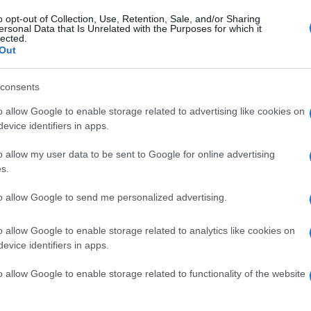
a Airways
,
easyJet
e
Vueling
. Per Ita
o opt-out of Collection, Use, Retention, Sale, and/or Sharing
ntera giornata, mentre per Vueling sono
ersonal Data that Is Unrelated with the Purposes for which it
lected.
Out
consents
“a seguito della proclamazione di azioni di
o allow Google to enable storage related to advertising like cookies on
evice identifiers in apps.
sporto aereo in Italia previste per la
ta di 24 ore,
Ita Airways si è vista
o allow my user data to be sent to Google for online advertising
proprio operativo previsto
per il 26
s.
25 e del 27 febbraio”. Una decisione che
to allow Google to send me personalized advertising.
idano direttamente sull’operatività delle
o allow Google to enable storage related to analytics like cookies on
evice identifiers in apps.
 precettazione del vicepremier e ministro
o allow Google to enable storage related to functionality of the website
er evitare la coincidenza con eventi legati
a 2026
.