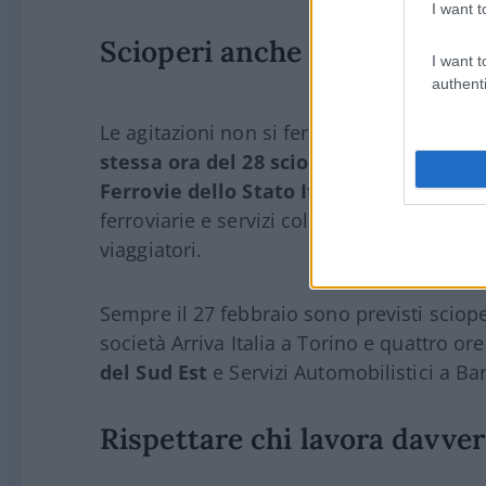
I want t
Scioperi anche su treni e tr
I want t
authenti
Le agitazioni non si fermeranno agli aero
stessa ora del 28 sciopererà il persona
Ferrovie dello Stato Italiane
. Ulteriori
ferroviarie e servizi collegati, ampliando i
viaggiatori.
Sempre il 27 febbraio sono previsti scioper
società
Arriva Italia
a Torino e quattro ore 
del Sud Est
e Servizi Automobilistici
a Bar
Rispettare chi lavora davve