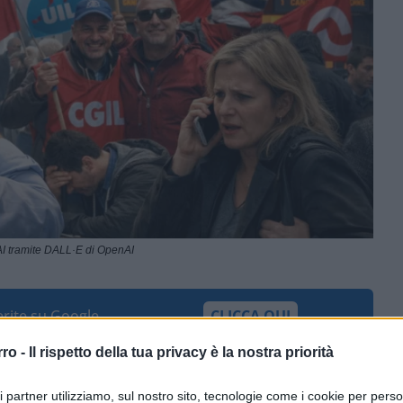
I tramite DALL·E di OpenAI
ferite su Google
CLICCA QUI
rro -
Il rispetto della tua privacy è la nostra priorità
0:00
/
--:--
ri partner utilizziamo, sul nostro sito, tecnologie come i cookie per pers