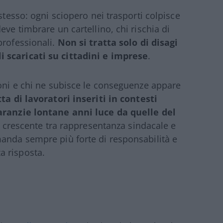
stesso: ogni sciopero nei trasporti colpisce
eve timbrare un cartellino, chi rischia di
professionali.
Non si tratta solo di disagi
 scaricati su cittadini e imprese
.
ioni e chi ne subisce le conseguenze appare
tta di lavoratori inseriti in contesti
garanzie lontane anni luce da quelle del
ura crescente tra rappresentanza sindacale e
manda sempre più forte di responsabilità e
a risposta.