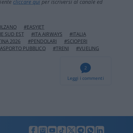
ciente
cliccare qui
per iscriversi al canale ed
OLZANO
#EASYJET
IE SUD EST
#ITA AIRWAYS
#ITALIA
INA 2026
#PENDOLARI
#SCIOPERI
ASPORTO PUBBLICO
#TRENI
#VUELING
2
Leggi i commenti