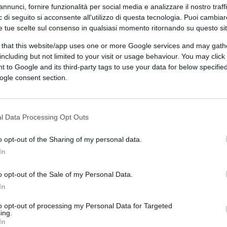
annunci, fornire funzionalità per social media e analizzare il nostro traff
ario e infine il trasporto pubblico locale.
 di seguito si acconsente all'utilizzo di questa tecnologia. Puoi cambiar
 di
scioperi
che rischia di paralizzare la
e tue scelte sul consenso in qualsiasi momento ritornando su questo si
concrete soprattutto per chi lavora e ha
 that this website/app uses one or more Google services and may gath
sione, ormai diffusa, è che le mobilitazioni
including but not limited to your visit or usage behaviour. You may click 
senza reale attenzione per l’impatto su
 to Google and its third-party tags to use your data for below specifi
ogle consent section.
ive.
l Data Processing Opt Outs
dopodomani, il 25 febbraio, a
Bolzano
, con
sporto pubblico locale
Sasa
. Ma sarà
o opt-out of the Sharing of my personal data.
In
critica, quando
incroceranno le braccia in
aereo
, aeroportuale e dell’indotto.
o opt-out of the Sale of my Personal Data.
In
n difficoltà
to opt-out of processing my Personal Data for Targeted
ing.
rsonale di terra e di volo delle principali
In