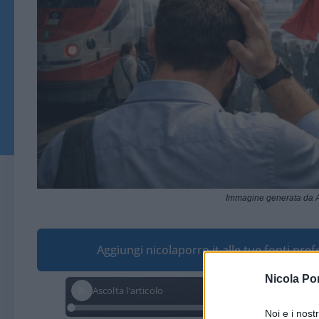
Immagine generata da A
Aggiungi nicolaporro.it alle tue fonti pre
Nicola Po
Ascolta l'articolo
Noi e i nost