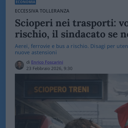
ECONOMIA
ECCESSIVA TOLLERANZA
Scioperi nei trasporti: vo
rischio, il sindacato se n
Aerei, ferrovie e bus a rischio. Disagi per ut
nuove astensioni
di
Enrico Foscarini
23 Febbraio 2026, 9:30