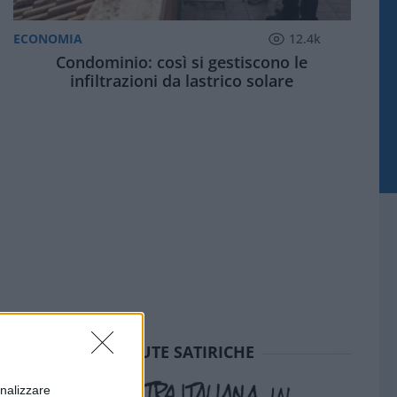
ECONOMIA
12.4k
Condominio: così si gestiscono le
infiltrazioni da lastrico solare
SEDUTE SATIRICHE
onalizzare