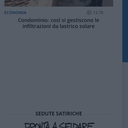
ECONOMIA
12.7k
Condominio: così si gestiscono le
infiltrazioni da lastrico solare
SEDUTE SATIRICHE