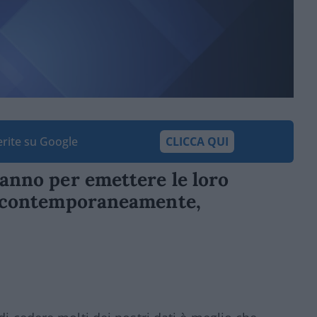
ferite su Google
CLICCA QUI
tanno per emettere le loro
o, contemporaneamente,