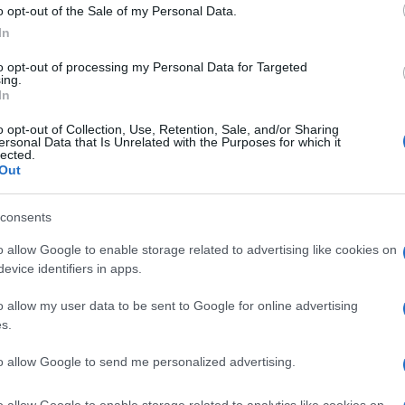
o opt-out of the Sale of my Personal Data.
In
to opt-out of processing my Personal Data for Targeted
ing.
In
 (PSD2) – Open Banking
o opt-out of Collection, Use, Retention, Sale, and/or Sharing
ersonal Data that Is Unrelated with the Purposes for which it
 aperto alla condivisione dei dati tra i
lected.
Out
 è autorizzata dai clienti stessi delle banche.
king di fatto si traferiscono dati, che, oggi,
consents
no la vera ricchezza di chi opera sul mercato.
ù accorta dei nostri dati rappresenta una
o allow Google to enable storage related to advertising like cookies on
evice identifiers in apps.
LIBERTA
’ di operare con quei dati.
o allow my user data to be sent to Google for online advertising
s.
tro interesse e chi lo farà nel proprio.
to allow Google to send me personalized advertising.
o allow Google to enable storage related to analytics like cookies on