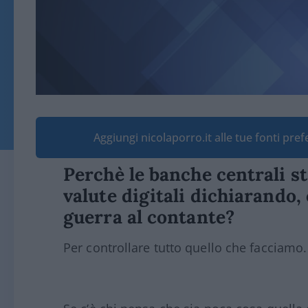
Aggiungi nicolaporro.it alle tue fonti pre
Perchè le banche centrali s
valute digitali dichiarand
guerra al contante?
Per controllare tutto quello che facciamo.