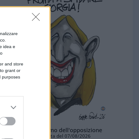
onalizzare
ico.
e idea e
to
er and store
to grant or
ed purposes
L'ottimismo dell'opposizione
Vignetta del 07/08/2026