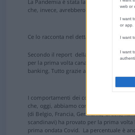
La Pandemia è stata la “scusa” ideale per
web or d
che, invece, avrebbero richiesto anni per 
I want t
or app.
Ce lo racconta nel dettaglio una ricerca di
I want t
I want t
Secondo il report della società di consule
authenti
per la prima volta canali di vendita digital
banking. Tutto grazie alla Pandemia,
I comportamenti dei consumatori sono repe
che, oggi, abbiamo consumatori più digita
(di Belgio, Francia, Germania, Grecia, Ital
scandinavi) ha provato per la prima volta 
prima ondata Covid. La percentuale è anco