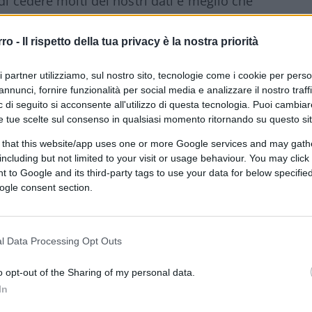
di cedere molti dei nostri dati è meglio che
rro -
Il rispetto della tua privacy è la nostra priorità
a le strategie di marketing, orienta i
ri partner utilizziamo, sul nostro sito, tecnologie come i cookie per pers
mo fatti oggetto di centinaia di “attenzioni
annunci, fornire funzionalità per social media e analizzare il nostro traff
i. E queste offerte le riceveremmo
 di seguito si acconsente all'utilizzo di questa tecnologia. Puoi cambiar
ntrare nel nostro personalissimo mondo dei
e tue scelte sul consenso in qualsiasi momento ritornando su questo si
r acquistato tutto quello di cui, forse, non
 that this website/app uses one or more Google services and may gath
mo stati in grado di non comperare.
including but not limited to your visit or usage behaviour. You may click 
 to Google and its third-party tags to use your data for below specifi
ogle consent section.
fenomeno.
l Data Processing Opt Outs
all controllo dei nostri conti correnti. Si
o opt-out of the Sharing of my personal data.
tte le operazioni della nostra vita. Ancor di
In
e il 30% delle nostre attività finanziarie.