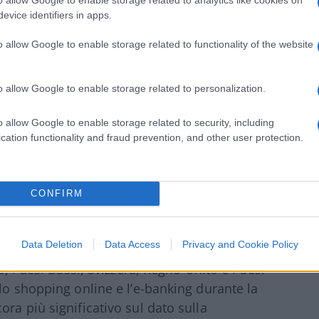
 accelerare processi nel segmento digitale
evice identifiers in apps.
essere sviluppati.
o allow Google to enable storage related to functionality of the website
 Deloitte
o allow Google to enable storage related to personalization.
o allow Google to enable storage related to security, including
nza, il 34% degli italiani ha sperimentato
cation functionality and fraud prevention, and other user protection.
i, mentre il 32% ha usufruito di servizi di e-
CONFIRM
ntinamente cambiati. Il risultato finale è
Data Deletion
Data Access
Privacy and Cookie Policy
li. Il 30% dei consumatori europei
ia, Paesi Bassi, Svizzera, Regno Unito e Paesi
lo shopping online e l’e-banking durante la
ra più significativo sul dato sulla