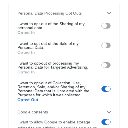
sommano a quelli già esistenti nel Testo unico
sulla sicurezza, aumentando tempi, costi e
Personal Data Processing Opt Outs
complessità soprattutto per le piccole e medie
I want to opt-out of the Sharing of my
imprese.
personal data.
Opted In
I want to opt-out of the Sale of my
Il lavoro agile, nato per semplificare
Personal Data.
l’organizzazione del lavoro, rischia così di essere
Opted In
ricondotto a una struttura normativa sempre più
I want to opt-out of processing my
rigida, dove ogni margine di autonomia deve
Personal Data for Targeted Advertising.
Opted In
essere certificato, documentato e formalizzato.
I want to opt-out of Collection, Use,
Retention, Sale, and/or Sharing of my
Cosa devono fare le imprese
Personal Data that Is Unrelated with the
Purposes for which it was collected.
Opted Out
Google consents
L’informativa dovrà indicare
rischi generali e
rischi specifici legati allo smart working
, con
I want to allow Google to enable storage