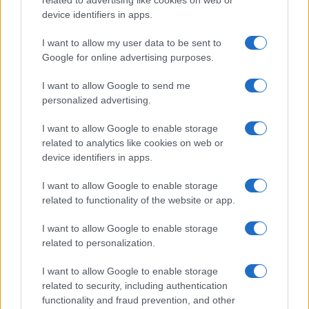
related to advertising like cookies on web or
particolare attenzione all’uso dei videoterminali, ai
device identifiers in apps.
problemi posturali, allo stress lavoro-correlato e
al cosiddetto fenomeno “always-on”, cioè la
I want to allow my user data to be sent to
Google for online advertising purposes.
connessione continua che può generare
affaticamento mentale.
I want to allow Google to send me
personalized advertising.
Il datore di lavoro dovrà inoltre
valutare i rischi,
I want to allow Google to enable storage
garantire la sicurezza degli strumenti
related to analytics like cookies on web or
tecnologici e verificare la conformità delle
device identifiers in apps.
attrezzature utilizzate
, anche quando sono di
I want to allow Google to enable storage
proprietà del lavoratore. A questo si aggiungono
related to functionality of the website or app.
formazione, eventuale sorveglianza sanitaria e il
I want to allow Google to enable storage
coinvolgimento dei rappresentanti dei lavoratori
related to personalization.
per la sicurezza.
I want to allow Google to enable storage
related to security, including authentication
functionality and fraud prevention, and other