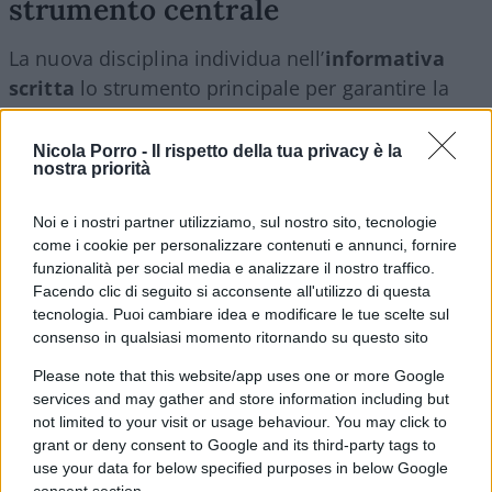
strumento centrale
La nuova disciplina individua nell’
informativa
scritta
lo strumento principale per garantire la
sicurezza nel lavoro agile. In assenza di un
controllo diretto sui luoghi di lavoro, il legislatore
Nicola Porro -
Il rispetto della tua privacy è la
nostra priorità
punta sul trasferimento di conoscenze e
responsabilità attraverso documenti formali che
Noi e i nostri partner utilizziamo, sul nostro sito, tecnologie
devono essere trasmessi almeno una volta l’anno
come i cookie per personalizzare contenuti e annunci, fornire
ai lavoratori e ai rappresentanti per la sicurezza.
funzionalità per social media e analizzare il nostro traffico.
Facendo clic di seguito si acconsente all'utilizzo di questa
tecnologia. Puoi cambiare idea e modificare le tue scelte sul
consenso in qualsiasi momento ritornando su questo sito
In teoria si tratta di un passaggio logico:
se
Please note that this website/app uses one or more Google
l’azienda non può controllare fisicamente la
services and may gather and store information including but
postazione, deve almeno informare e formare
.
not limited to your visit or usage behaviour. You may click to
grant or deny consent to Google and its third-party tags to
In pratica, però, questo meccanismo si traduce in
use your data for below specified purposes in below Google
nuovi adempimenti burocratici
, che si
consent section.