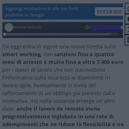
Aggiungi nicolaporro.it alle tue fonti
CLICCA QUI
preferite su Google
Ascolta l'articolo
0:00
/
--:--
Da oggi entra in vigore una nuova stretta sullo
smart working
, con
sanzioni fino a quattro
mesi di arresto e multe fino a oltre 7.400 euro
per i datori di lavoro che non trasmettono
l’informativa sulla sicurezza ai dipendenti in
lavoro agile. Formalmente si tratta del
rafforzamento di un obbligo già previsto dalla
normativa, ma nella sostanza emerge un altro
dato:
anche il lavoro da remoto viene
progressivamente inglobato in una rete di
adempimenti che ne riduce la flessibilità e ne