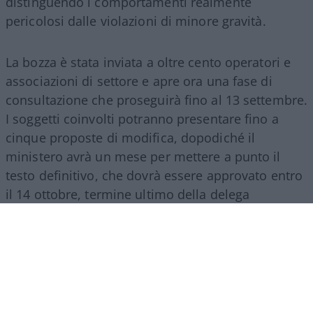
distinguendo i comportamenti realmente
pericolosi dalle violazioni di minore gravità.
La bozza è stata inviata a oltre cento operatori e
associazioni di settore e apre ora una fase di
consultazione che proseguirà fino al 13 settembre.
I soggetti coinvolti potranno presentare fino a
cinque proposte di modifica, dopodiché il
ministero avrà un mese per mettere a punto il
testo definitivo, che dovrà essere approvato entro
il 14 ottobre, termine ultimo della delega
legislativa contenuta nella riforma del 2024.