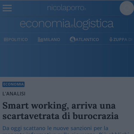
MILANO
ATLANTICO
ZUPPA DI PORRO
E
ECONOMIA
L'ANALISI
Smart working, arriva una
scartavetrata di burocrazia
Da oggi scattano le nuove sanzioni per la