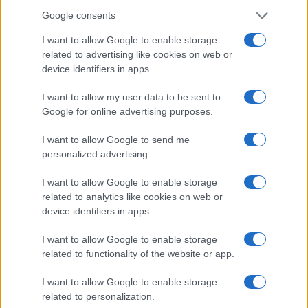
modo strutturale sui meccanismi interni della
Google consents
giustizia amministrativo-contabile, tracciando un
I want to allow Google to enable storage
solco netto tra le funzioni di accusa e quelle
related to advertising like cookies on web or
giudicanti. Lo schema normativo stabilisce infatti
device identifiers in apps.
una netta separazione delle carriere tra chi svolge
I want to allow my user data to be sent to
funzioni requirenti e giudicanti, rendendo il
Google for online advertising purposes.
passaggio da un ruolo all’altro molto più
I want to allow Google to send me
complesso e imponendo un periodo di tre anni
personalized advertising.
negli uffici di controllo per chiunque intenda
cambiare incarico. Contestualmente, la riforma
I want to allow Google to enable storage
related to analytics like cookies on web or
assegna un più incisivo ruolo di indirizzo al
device identifiers in apps.
Procuratore generale, chiamato a definire le
priorità investigative e i criteri di perseguimento
I want to allow Google to enable storage
related to functionality of the website or app.
del danno erariale su scala nazionale. Un capitolo
determinante del riassetto riguarda proprio
I want to allow Google to enable storage
l’efficienza complessiva degli apparati territoriali e
related to personalization.