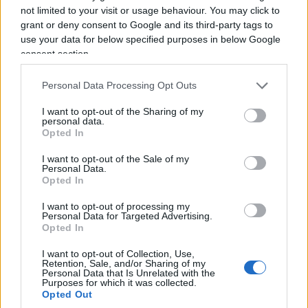
not limited to your visit or usage behaviour. You may click to
grant or deny consent to Google and its third-party tags to
use your data for below specified purposes in below Google
consent section.
Corte dei Conti, un’altra invasione di campo per
Personal Data Processing Opt Outs
Mattarella
I want to opt-out of the Sharing of my
Perché ha senso la riforma della Corte dei
personal data.
Opted In
Conti (che le toghe contestano)
La Corte dei Conti boccia il Ponte sullo Stretto.
I want to opt-out of the Sale of my
Personal Data.
Ira di Meloni: “Invasione di campo dei giudici”
Opted In
Ponte sullo Stretto, la Corte dei Conti tenta lo
I want to opt-out of processing my
sgambetto
Personal Data for Targeted Advertising.
Opted In
La riorganizzazione delle
I want to opt-out of Collection, Use,
Retention, Sale, and/or Sharing of my
strutture
Personal Data that Is Unrelated with the
Purposes for which it was collected.
Opted Out
La riforma approvata dall’esecutivo incide in