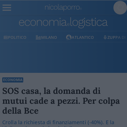
MILANO
ATLANTICO
ZUPPA DI PORRO
E
ECONOMIA
SOS casa, la domanda di
mutui cade a pezzi. Per colpa
della Bce
Crolla la richiesta di finanziamenti (-40%). E la