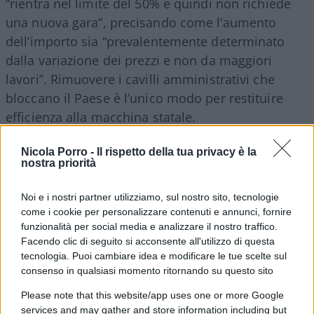
“rientra nel limite del 50% e quindi non richiede
una nuova gara”, precisando come l’aumento
dell’importo sia “prevalentemente determinato
dalla variazione dei prezzi e non da maggiori
lavori”. Rimuovere i cavilli amministrativi che
bloccano il Paese è l’unico modo per restituire
efficienza alla macchina statale.
Nicola Porro -
Il rispetto della tua privacy è la
Leggi anche
:
nostra priorità
Noi e i nostri partner utilizziamo, sul nostro sito, tecnologie
come i cookie per personalizzare contenuti e annunci, fornire
funzionalità per social media e analizzare il nostro traffico.
Facendo clic di seguito si acconsente all'utilizzo di questa
tecnologia. Puoi cambiare idea e modificare le tue scelte sul
consenso in qualsiasi momento ritornando su questo sito
Please note that this website/app uses one or more Google
services and may gather and store information including but