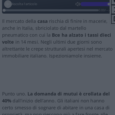
Ascolta l'articolo
0:00
/
--:--
Il mercato della
casa
rischia di finire in macerie,
anche in Italia, sbriciolato dal martello
pneumatico con cui la
Bce ha alzato i tassi dieci
volte
in 14 mesi. Negli ultimi due giorni sono
altrettante le crepe strutturali apertesi nel mercato
immobiliare italiano. Ispezioniamole insieme.
Punto uno.
La domanda di mutui è crollata del
40%
dall’inizio dell’anno. Gli italiani non hanno
certo smesso di sognare di abitare in una casa di
proprietà, ma non riescono più a fare fronte alle