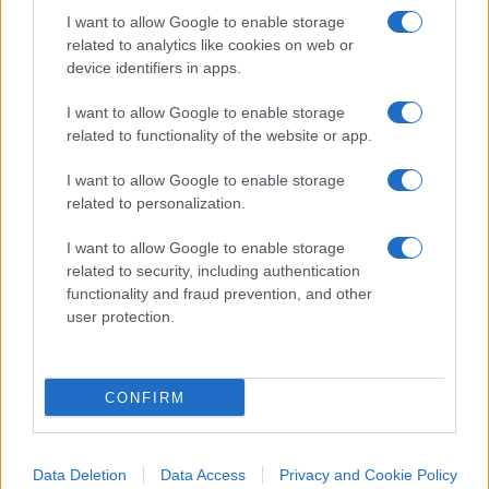
I want to allow Google to enable storage
related to analytics like cookies on web or
Come sottolineato in una nota, “l’introduzione
device identifiers in apps.
dell’Ertms consentirà un miglioramento
dell’affidabilità, della regolarità della circolazione
I want to allow Google to enable storage
e della qualità del servizio, nell’ambito del più
related to functionality of the website or app.
ampio piano di innovazione della rete ferroviaria
I want to allow Google to enable storage
nazionale”. L’investimento complessivo è di circa
related to personalization.
147 milioni di euro
, finanziati anche con risorse
I want to allow Google to enable storage
del
PNRR
, con l’obiettivo di attrezzare circa
2.800
related to security, including authentication
chilometri di rete entro giugno 2026
.
functionality and fraud prevention, and other
user protection.
La ripresa del servizio
CONFIRM
In considerazione delle possibili ripercussioni sul
traffico ferroviario, ai viaggiatori viene consigliato
di consultare i canali di infomobilità ufficiali prima
Data Deletion
Data Access
Privacy and Cookie Policy