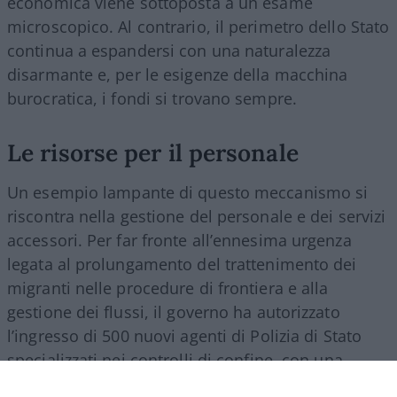
economica viene sottoposta a un esame
microscopico. Al contrario, il perimetro dello Stato
continua a espandersi con una naturalezza
disarmante e, per le esigenze della macchina
burocratica, i fondi si trovano sempre.
Le risorse per il personale
Un esempio lampante di questo meccanismo si
riscontra nella gestione del personale e dei servizi
accessori. Per far fronte all’ennesima urgenza
legata al prolungamento del trattenimento dei
migranti nelle procedure di frontiera e alla
gestione dei flussi, il governo ha autorizzato
l’ingresso di 500 nuovi agenti di Polizia di Stato
specializzati nei controlli di confine, con una
spesa a regime che supererà i 27 milioni di euro