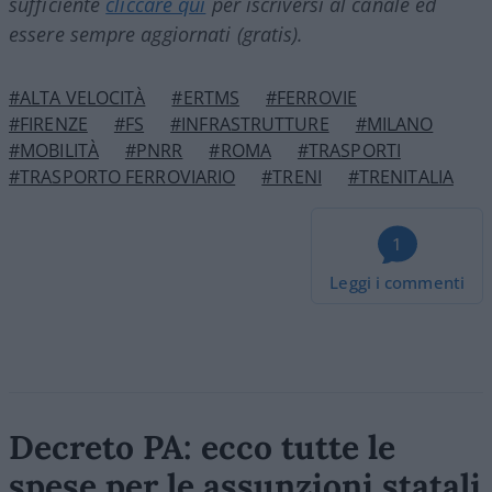
sufficiente
cliccare qui
per iscriversi al canale ed
essere sempre aggiornati (gratis).
#ALTA VELOCITÀ
#ERTMS
#FERROVIE
#FIRENZE
#FS
#INFRASTRUTTURE
#MILANO
#MOBILITÀ
#PNRR
#ROMA
#TRASPORTI
#TRASPORTO FERROVIARIO
#TRENI
#TRENITALIA
1
Leggi i commenti
Decreto PA: ecco tutte le
spese per le assunzioni statali