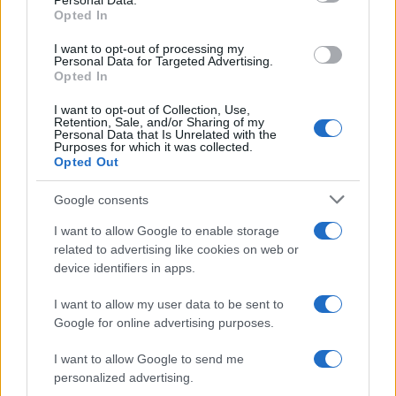
Personal Data.
Opted In
collegamenti. L’obiettivo è concentrare gli
interventi in un arco temporale limitato per
I want to opt-out of processing my
Personal Data for Targeted Advertising.
ridurre l’impatto complessivo sulla rete.
Opted In
I want to opt-out of Collection, Use,
Ertms e investimenti: l’obiettivo è
Retention, Sale, and/or Sharing of my
Personal Data that Is Unrelated with the
una rete più efficiente
Purposes for which it was collected.
Opted Out
L’introduzione dell’Ertms rappresenta uno dei
Google consents
passaggi chiave nel processo di modernizzazione
I want to allow Google to enable storage
della rete ferroviaria italiana. Il sistema consente
related to advertising like cookies on web or
uno scambio continuo di informazioni tra
device identifiers in apps.
infrastruttura e treno direttamente in cabina,
I want to allow my user data to be sent to
permettendo una gestione più precisa delle
Google for online advertising purposes.
distanze e delle velocità e contribuendo a rendere
più regolare la circolazione.
I want to allow Google to send me
personalized advertising.