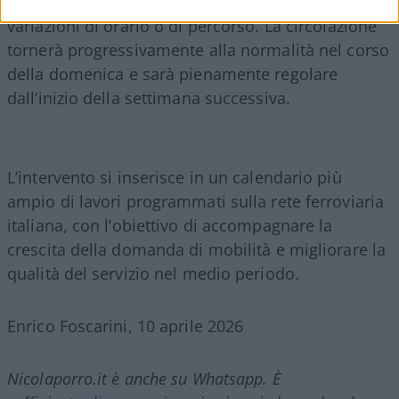
della partenza, così da verificare eventuali
variazioni di orario o di percorso. La circolazione
tornerà progressivamente alla normalità nel corso
della domenica e sarà pienamente regolare
dall’inizio della settimana successiva.
L’intervento si inserisce in un calendario più
ampio di lavori programmati sulla rete ferroviaria
italiana, con l’obiettivo di accompagnare la
crescita della domanda di mobilità e migliorare la
qualità del servizio nel medio periodo.
Enrico Foscarini, 10 aprile 2026
Nicolaporro.it è anche su Whatsapp. È