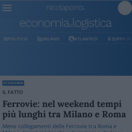
MILANO
ATLANTICO
ZUPPA DI PORRO
E
ECONOMIA
IL FATTO
Ferrovie: nel weekend tempi
più lunghi tra Milano e Roma
Meno collegamenti delle Ferrovie tra Roma e