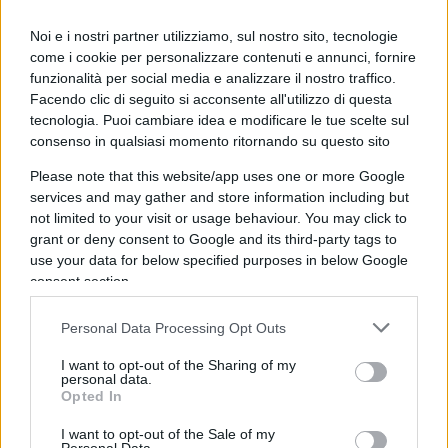
Il cuore dei lavori si concentra nel tratto
Orvieto-
Noi e i nostri partner utilizziamo, sul nostro sito, tecnologie
Settebagni
, passaggio fondamentale per
come i cookie per personalizzare contenuti e annunci, fornire
funzionalità per social media e analizzare il nostro traffico.
completare l’installazione del sistema lungo
Facendo clic di seguito si acconsente all'utilizzo di questa
l’intera direttrice Roma-Firenze. Nel dettaglio,
tecnologia. Puoi cambiare idea e modificare le tue scelte sul
dalla mezzanotte di sabato alle 15 di domenica
consenso in qualsiasi momento ritornando su questo sito
sarà interrotta la tratta
Rovezzano-Settebagni
Please note that this website/app uses one or more Google
sulla linea Alta Velocità, mentre sulla linea
services and may gather and store information including but
not limited to your visit or usage behaviour. You may click to
convenzionale lo stop riguarderà la tratta
Orte-
grant or deny consent to Google and its third-party tags to
Roma Tiburtina
tra le 14 di sabato e le 5 di
use your data for below specified purposes in below Google
domenica.
consent section.
Personal Data Processing Opt Outs
Durante questa finestra temporale i treni non
I want to opt-out of the Sharing of my
personal data.
potranno transitare sulle linee interessate dai
Opted In
lavori, rendendo necessario il ricorso a percorsi
I want to opt-out of the Sale of my
alternativi e una riorganizzazione dei