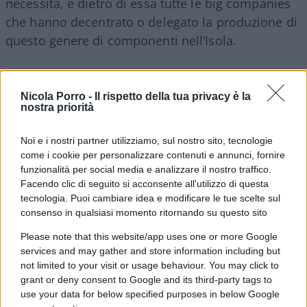
necessita, e dietro di essa tutte le big companies
che hanno decentrato o delegato la produzione di
questo genere di componenti nell’Isola.
Pertanto Taiwan è un
diamante raro
crocevia del
Nicola Porro -
Il rispetto della tua privacy è la
futuro digitale
perché ha sia know-how che
nostra priorità
convenienza in termini di costi di produzione,
pertanto le due più grandi potenze economiche se
Noi e i nostri partner utilizziamo, sul nostro sito, tecnologie
la contendono senza esclusione di colpi.
come i cookie per personalizzare contenuti e annunci, fornire
funzionalità per social media e analizzare il nostro traffico.
Facendo clic di seguito si acconsente all'utilizzo di questa
tecnologia. Puoi cambiare idea e modificare le tue scelte sul
consenso in qualsiasi momento ritornando su questo sito
La naturale conseguenza di tutto questo stato di
cose è ovviamente la preoccupazione dei grossi
Please note that this website/app uses one or more Google
operatori di mercato nonché delle centinaia di
services and may gather and store information including but
not limited to your visit or usage behaviour. You may click to
aziende hi-tech
quotate, soprattutto al Nasdaq,
grant or deny consent to Google and its third-party tags to
circa un ipotetico futuro di Taiwan
annessa
use your data for below specified purposes in below Google