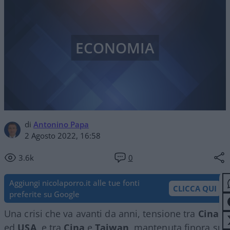
ECONOMIA
di
Antonino Papa
2 Agosto 2022, 16:58
3.6k
0
Aggiungi nicolaporro.it alle tue fonti
CLICCA QUI
preferite su Google
Una crisi che va avanti da anni, tensione tra
Cina
ed
USA
, e tra
Cina
e
Taiwan
, mantenuta finora su