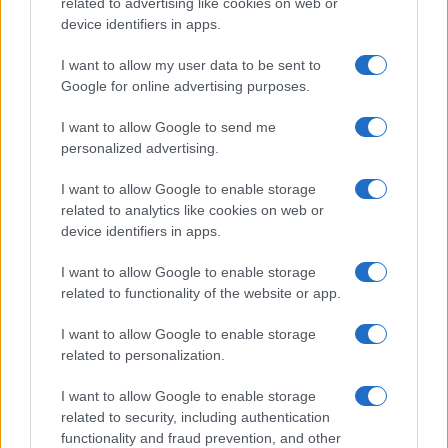
quella che pesa di più.
related to advertising like cookies on web or
device identifiers in apps.
Un’ipotetica ulteriore escalation dei rapporti tra
I want to allow my user data to be sent to
Google for online advertising purposes.
Cina ed USA (che tra l’altro hanno navi della
marina in acque poco distanti da Taiwan)
I want to allow Google to send me
potrebbe scatenare reazioni a catena difficili da
personalized advertising.
controllare.
I want to allow Google to enable storage
related to analytics like cookies on web or
La Cina ha molte frecce al suo arco è può decidere
device identifiers in apps.
di usarne una per volta o addirittura tutte insieme,
I want to allow Google to enable storage
parliamo innanzitutto del
debito pubblico Usa
(e
related to functionality of the website or app.
non solo) che detiene in larga parte e la cui
I want to allow Google to enable storage
dismissione potrebbe essere usata come
arma di
related to personalization.
ricatto
; intendiamo appunto le citate
terre rare
e
relativi eventuali blocchi all’esportazione di
I want to allow Google to enable storage
materie prime verso i centri produttivi di tutto il
related to security, including authentication
functionality and fraud prevention, and other
mondo.