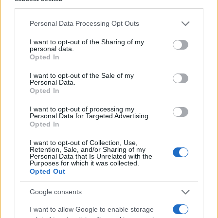
definitivamente alla Cina
che così avrebbe tra le
consent section.
mani sia la proprietà dei territori per estrarre le
Personal Data Processing Opt Outs
risorse, sia il centro produttivo di tecnologia più
grande del pianeta.
I want to opt-out of the Sharing of my
personal data.
Opted In
I want to opt-out of the Sale of my
Personal Data.
Opted In
I want to opt-out of processing my
Come rispondono i mercati alla notizia
Personal Data for Targeted Advertising.
Opted In
Ed infatti le reazioni dei mercati non si sono fatte
I want to opt-out of Collection, Use,
Retention, Sale, and/or Sharing of my
attendere ed oggi (2 agosto, al momento della
Personal Data that Is Unrelated with the
Purposes for which it was collected.
stesura del presente articolo) i futures USA sono
Opted Out
in pesante calo (ore 12:33 italiane) ed i listini
europei a ruota, sebbene non sia soltanto la
Google consents
questione Taiwan a tenere banco è in ogni caso
I want to allow Google to enable storage