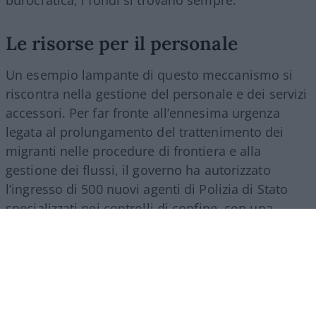
burocratica, i fondi si trovano sempre.
Le risorse per il personale
Un esempio lampante di questo meccanismo si
riscontra nella gestione del personale e dei servizi
accessori. Per far fronte all’ennesima urgenza
legata al prolungamento del trattenimento dei
migranti nelle procedure di frontiera e alla
gestione dei flussi, il governo ha autorizzato
l’ingresso di 500 nuovi agenti di Polizia di Stato
specializzati nei controlli di confine, con una
spesa a regime che supererà i 27 milioni di euro
all’anno. Nello stesso provvedimento si trova
spazio per una misura d’impatto economico
rilevante: la nomina di un commissario
straordinario per lo smaltimento dei materiali