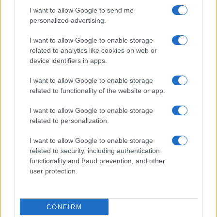
scontro sulle misure per contenere i rincari. Il
I want to allow Google to send me
governo sembra orientato verso
un nuovo bonus
personalized advertising.
anti-rincari destinato alle famiglie con Isee
I want to allow Google to enable storage
sotto i 15mila euro
, insieme a interventi fiscali
related to analytics like cookies on web or
per le imprese più esposte alla crisi energetica. Il
device identifiers in apps.
ministro delle Imprese e del Made in Italy Adolfo
I want to allow Google to enable storage
Urso ha spiegato che contro il caro-carburanti ci
related to functionality of the website or app.
saranno “interventi compensativi mirati e quindi
I want to allow Google to enable storage
più efficaci a favore delle famiglie meno abbienti,
related to personalization.
dell’autotrasporto e delle imprese”.
I want to allow Google to enable storage
related to security, including authentication
functionality and fraud prevention, and other
La scelta di
escludere un taglio generalizzato
user protection.
delle accise
nasce anche dall’esperienza del 2022.
Urso ha ricordato che la riduzione decisa durante
CONFIRM
il governo Draghi “costò allo Stato circa un