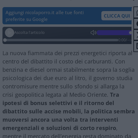
Aggiungi nicolaporro.it alle tue fonti
CLICCA QUI
preferite su Google
Ascolta l'articolo
0:00
/
--:--
La nuova fiammata dei prezzi energetici riporta al
centro del dibattito il costo dei carburanti. Con
benzina e diesel ormai stabilmente sopra la soglia
psicologica dei due euro al litro, il governo studia
contromisure mentre sullo sfondo si allarga la
crisi geopolitica legata al Medio Oriente.
Tra
ipotesi di bonus selettivi e il ritorno del
dibattito sulle accise mobili, la politica sembra
muoversi ancora una volta tra interventi
emergenziali e soluzioni di corto respiro
,
mentre il mercato dell’energia resta dominato da