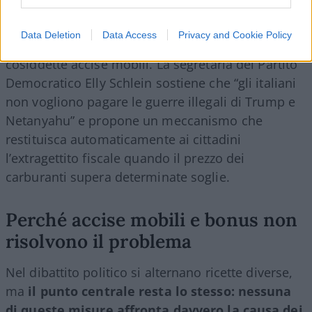
miliardo al mese e non raggiunse l’obiettivo:
l’inflazione continuò a crescere”. Dall’opposizione,
Data Deletion
Data Access
Privacy and Cookie Policy
però, si torna a chiedere l’introduzione delle
cosiddette accise mobili. La segretaria del Partito
Democratico Elly Schlein sostiene che “gli italiani
non vogliono pagare le guerre illegali di Trump e
Netanyahu” e propone un meccanismo che
restituisca automaticamente ai cittadini
l’extragettito fiscale quando il prezzo dei
carburanti supera determinate soglie.
Perché accise mobili e bonus non
risolvono il problema
Nel dibattito politico si alternano ricette diverse,
ma
il punto centrale resta lo stesso: nessuna
di queste misure affronta davvero la causa dei