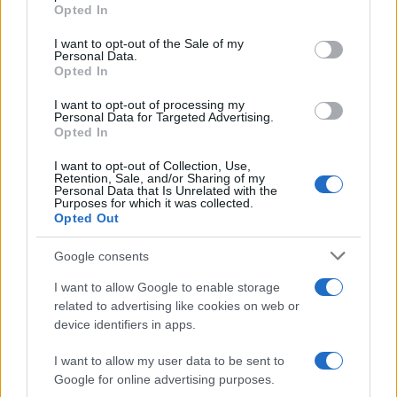
commerciale dagli attacchi degli Houthi. Il
Opted In
vicepremier e ministro degli Esteri
Antonio Tajani
I want to opt-out of the Sale of my
ha spiegato che l’Italia è pronta a “rafforzare la
Personal Data.
Opted In
missione per tutelare i commerci”, pur
mantenendo la linea di evitare un coinvolgimento
I want to opt-out of processing my
Personal Data for Targeted Advertising.
diretto nello Stretto di Hormuz. Non tutti però
Opted In
condividono questa strategia. Il ministro degli
I want to opt-out of Collection, Use,
Esteri tedesco Johann Wadephul si è detto “molto
Retention, Sale, and/or Sharing of my
Personal Data that Is Unrelated with the
scettico”, sostenendo che la missione navale
Purposes for which it was collected.
europea “non è stata efficace nemmeno nel Mar
Opted Out
Rosso”.
Google consents
I want to allow Google to enable storage
Il dibattito italiano: accise mobili
related to advertising like cookies on web or
o bonus
device identifiers in apps.
I want to allow my user data to be sent to
Mentre la crisi internazionale spinge verso l’alto il
Google for online advertising purposes.
prezzo dei carburanti, in Italia si riaccende lo