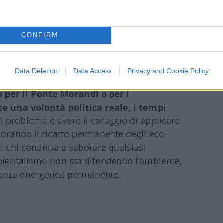
ti del “no”: il rischio è che qualsiasi
 prima ancora di vedere il primo sacco di
CONFIRM
Data Deletion
Data Access
Privacy and Cookie Policy
ndo vuole può accelerare.
Il
per il Ponte Morandi o per i
te una volontà politica reale, i tempi
 Il problema è avere il coraggio di applicare
norando il ricatto permanente degli eco-
: chi continua a sabotare qualsiasi
mbientalismo non sta difendendo l’ambiente,
enza energetica permanente.