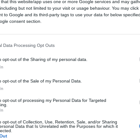
 that this website/app uses one or more Google services and may gath
propaganda apocalittica e terrorismo
including but not limited to your visit or usage behaviour. You may click 
pito che senza energia abbondante e stabile
 to Google and its third-party tags to use your data for below specifi
 industria competitiva e non esiste
ogle consent section.
.
e troppo tardi
l Data Processing Opt Outs
o opt-out of the Sharing of my personal data.
In
nta quasi tutto sugli
SMR
, gli
Small
e ma ancora lontana dalla piena maturità
o opt-out of the Sale of my Personal Data.
alia passi altri dieci anni a discutere di
In
torizzative
mentre il resto del mondo
to opt-out of processing my Personal Data for Targeted
ing.
In
o opt-out of Collection, Use, Retention, Sale, and/or Sharing
one perfetta: modulari, più piccoli,
ersonal Data that Is Unrelated with the Purposes for which it
lected.
Ma la realtà è meno entusiasmante. Oggi
Out