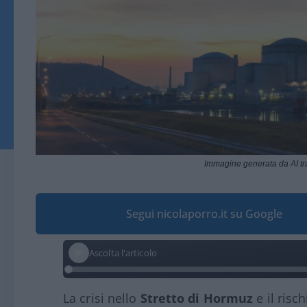
Immagine generata da AI t
Segui nicolaporro.it su Google
Ascolta l'articolo
La crisi nello
Stretto di Hormuz
e il risc