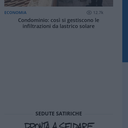
ECONOMIA
12.7k
Condominio: così si gestiscono le
infiltrazioni da lastrico solare
SEDUTE SATIRICHE