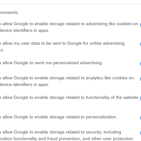
prodotto rispetto ai grandi reattori
ora una filiera industriale realmente
consents
o allow Google to enable storage related to advertising like cookies on
evice identifiers in apps.
o allow my user data to be sent to Google for online advertising
 generazione, come gli AP1000 o gli APR-1400
s.
 reale. Certo, richiedono investimenti
a almeno rappresentano una tecnologia
to allow Google to send me personalized advertising.
o sugli SMR rischia di trasformarsi
o allow Google to enable storage related to analytics like cookies on
vazione.
evice identifiers in apps.
crazia ideologica
o allow Google to enable storage related to functionality of the website
gico. È politico
. Perché il principale
o allow Google to enable storage related to personalization.
 non sono i costi o i tempi industriali, ma
uito negli anni attorno ai dogmi
o allow Google to enable storage related to security, including
onferenze dei servizi infinite, opposizioni
cation functionality and fraud prevention, and other user protection.