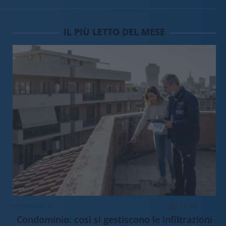
IL PIÙ LETTO DEL MESE
ECONOMIA
12.6k
Condominio: così si gestiscono le infiltrazioni