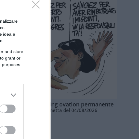
onalizzare
ico.
e idea e
to
er and store
to grant or
ed purposes
La standing ovation permanente
Vignetta del 04/08/2026