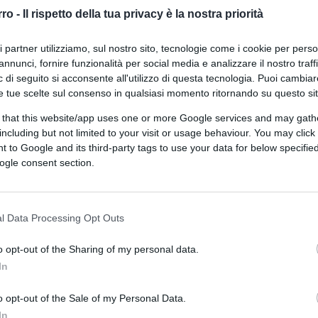
finito
rro -
Il rispetto della tua privacy è la nostra priorità
ri partner utilizziamo, sul nostro sito, tecnologie come i cookie per pers
annunci, fornire funzionalità per social media e analizzare il nostro traff
 di seguito si acconsente all'utilizzo di questa tecnologia. Puoi cambiar
e tue scelte sul consenso in qualsiasi momento ritornando su questo si
 that this website/app uses one or more Google services and may gath
di
Enrico Foscarini
6.5k
including but not limited to your visit or usage behaviour. You may click 
7 Maggio 2026, 17:08
 to Google and its third-party tags to use your data for below specifi
ogle consent section.
Energia: l’Europa apre alla proposta
italiana di riforma degli Ets
l Data Processing Opt Outs
o opt-out of the Sharing of my personal data.
In
o opt-out of the Sale of my Personal Data.
In