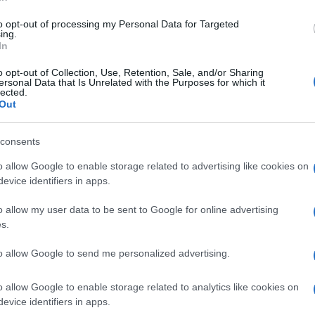
di
Enrico Foscarini
4.9k
11 Marzo 2026, 15:30
to opt-out of processing my Personal Data for Targeted
ing.
In
Nucleare, l’Europa cambia rotta
o opt-out of Collection, Use, Retention, Sale, and/or Sharing
ersonal Data that Is Unrelated with the Purposes for which it
lected.
Out
consents
o allow Google to enable storage related to advertising like cookies on
evice identifiers in apps.
di
Enrico Foscarini
4.6k
o allow my user data to be sent to Google for online advertising
10 Marzo 2026, 15:39
s.
to allow Google to send me personalized advertising.
Follia di Pd e Verdi, interrogazione
in Europa contro il dl Energia
o allow Google to enable storage related to analytics like cookies on
evice identifiers in apps.