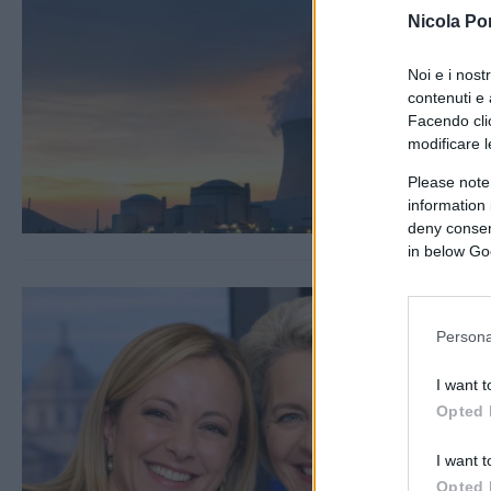
Nicola Po
Noi e i nost
contenuti e 
Facendo clic
modificare l
Please note
information 
deny consent
in below Go
Persona
I want t
Opted 
I want t
Opted 