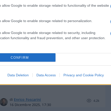
o allow Google to enable storage related to functionality of the website
o allow Google to enable storage related to personalization.
di
Enrico Foscarini
6.5k
o allow Google to enable storage related to security, including
5 Marzo 2026, 13:00
cation functionality and fraud prevention, and other user protection.
Fusione nucleare, Cremona tra le
CONFIRM
aree italiane potenzialmente idonee
Data Deletion
Data Access
Privacy and Cookie Policy
di
Enrico Foscarini
4.2k
16 Dicembre 2025, 17:30