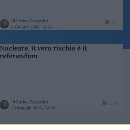
di
Enrico Foscarini
5k
4 Giugno 2026, 14:52
Nucleare, il vero rischio è il
referendum
di
Enrico Foscarini
3.5k
25 Maggio 2026, 12:30
Nucleare, il tempo delle illusioni è