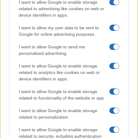
I want to allow Google to enable storage
Fusione nucleare: il Sole sulla
related to advertising like cookies on web or
Terra
device identifiers in apps.
I want to allow my user data to be sent to
La
fusione nucleare
unisce isotopi leggeri
Google for online advertising purposes.
dell’idrogeno per produrre elio, replicando il
processo che alimenta le stelle. A differenza della
I want to allow Google to send me
personalized advertising.
fissione, non esiste il rischio di incidenti
catastrofici perché la reazione si arresta
I want to allow Google to enable storage
spontaneamente in assenza di condizioni
related to analytics like cookies on web or
estreme.
device identifiers in apps.
I want to allow Google to enable storage
related to functionality of the website or app.
La via più avanzata è quella del
confinamento
I want to allow Google to enable storage
magnetico
, seguita da progetti come
ITER
e dal
related to personalization.
programma italiano DTT di Frascati
. L’Italia
I want to allow Google to enable storage
gioca un ruolo centrale fornendo magneti
related to security, including authentication