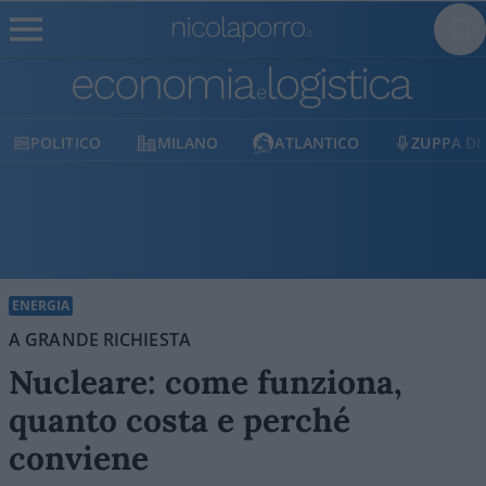
MILANO
ATLANTICO
ZUPPA DI PORRO
E
ENERGIA
A GRANDE RICHIESTA
Nucleare: come funziona,
quanto costa e perché
conviene