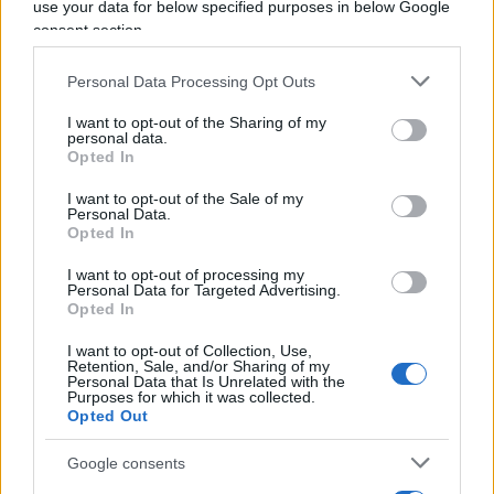
use your data for below specified purposes in below Google
industriale ad alta temperatura
, fondamentale
consent section.
per settori difficili da decarbonizzare.
Personal Data Processing Opt Outs
I want to opt-out of the Sharing of my
personal data.
Secondo l’AIN,
gli AMR possono raggiungere
Opted In
un’efficienza complessiva vicina all’80%
I want to opt-out of the Sale of my
quando elettricità e calore vengono sfruttati
Personal Data.
Opted In
insieme
. Un altro aspetto chiave è la capacità di
“bruciare” parte delle scorie dei vecchi reattori,
I want to opt-out of processing my
Personal Data for Targeted Advertising.
riducendo in modo significativo il problema dei
Opted In
rifiuti radioattivi. I costi di costruzione sono
I want to opt-out of Collection, Use,
ancora in fase di stima, ma l’obiettivo industriale è
Retention, Sale, and/or Sharing of my
Personal Data that Is Unrelated with the
un costo dell’energia inferiore ai 60 euro per
Purposes for which it was collected.
MWh, con tempi di ritorno economico stimati tra
Opted Out
8 e 10 anni.
Google consents