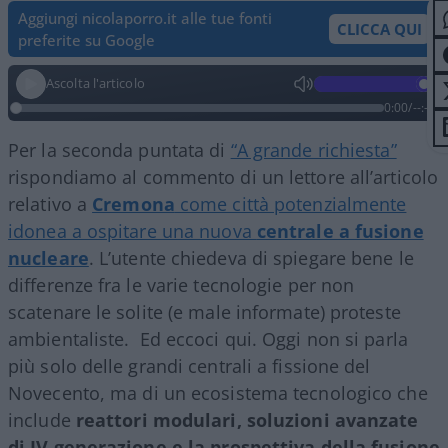
Aggiungi nicolaporro.it alle tue fonti
CLICCA QUI
preferite su Google
Ascolta l'articolo
0:00
/
--:--
Per la seconda puntata di
“A grande richiesta”
rispondiamo al commento di un lettore all’articolo
relativo a
Cremona
come città potenzialmente
idonea a ospitare una nuova
centrale a fusione
nucleare
. L’utente chiedeva di spiegare bene le
differenze fra le varie tecnologie per non
scatenare le solite (e male informate) proteste
ambientaliste. Ed eccoci qui. Oggi non si parla
più solo delle grandi centrali a fissione del
Novecento, ma di un ecosistema tecnologico che
include
reattori modulari, soluzioni avanzate
di IV generazione e la prospettiva della fusione