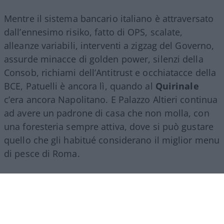
Mentre il sistema bancario italiano è attraversato
dall’ennesimo risiko, fatto di OPS, scalate,
alleanze variabili, interventi a zigzag del Governo,
assurde minacce di golden power, silenzi della
Consob, richiami dell’Antitrust e occhiatacce della
BCE, Patuelli è ancora lì, quando al
Quirinale
c’era ancora Napolitano. E Palazzo Altieri continua
ad avere un padrone di casa che non molla, con
una foresteria sempre attiva, dove si può gustare
quello che gli habitué considerano il miglior menu
di pesce di Roma.