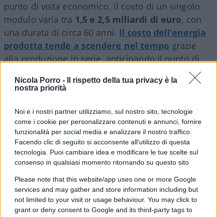
punto di vista economico, il costo di un singolo
modulo varia tra
1,5 e 2,5 miliardi di euro
, con
una durata di circa 60 anni.
Il costo dell’energia
prodotta tende a scendere nel tempo
grazie
alla produzione in serie, anticipando il punto di
pareggio economico rispetto al nucleare
Nicola Porro -
Il rispetto della tua privacy è la
tradizionale.
nostra priorità
AMR: i reattori avanzati
Noi e i nostri partner utilizziamo, sul nostro sito, tecnologie
come i cookie per personalizzare contenuti e annunci, fornire
funzionalità per social media e analizzare il nostro traffico.
Gli
Advanced Modular Reactors
, spesso indicati
Facendo clic di seguito si acconsente all'utilizzo di questa
come
reattori di IV generazione
, segnano un
tecnologia. Puoi cambiare idea e modificare le tue scelte sul
salto tecnologico decisivo. Utilizzano refrigeranti
consenso in qualsiasi momento ritornando su questo sito
innovativi come
piombo liquido o sali fusi
,
Please note that this website/app uses one or more Google
consentendo di lavorare a temperature molto più
services and may gather and store information including but
elevate rispetto all’acqua. Questo permette non
not limited to your visit or usage behaviour. You may click to
grant or deny consent to Google and its third-party tags to
solo di produrre elettricità, ma anche
calore