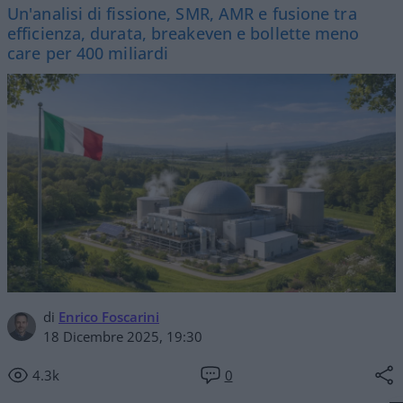
Un'analisi di fissione, SMR, AMR e fusione tra
efficienza, durata, breakeven e bollette meno
care per 400 miliardi
di
Enrico Foscarini
18 Dicembre 2025, 19:30
4.3k
0