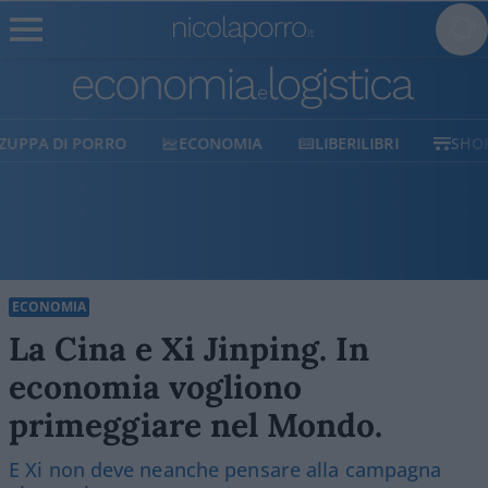
ECONOMIA
LIBERILIBRI
SHOP
SOSTIENICI
ECONOMIA
La Cina e Xi Jinping. In
economia vogliono
primeggiare nel Mondo.
E Xi non deve neanche pensare alla campagna