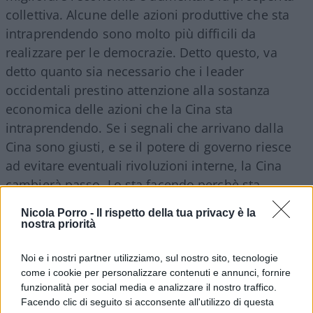
collettiva. Alcune delle azioni produttive che sta
intraprendendo sono molto più difficili da
realizzare per le democrazie. Detto questo, va
detto quanto sia necessario che i leader
occidentali prestino attenzione alla sostanza
economica delle azioni che la Cina sta
intraprendendo. Se i segnali che arrivano dalla
Cina sono giusti, e se il potere di governo riesce
ad evitare eventuali rivoluzioni interne, la Cina
cambierà passo. Lo sta facendo perchè sta
adottando misure per riformare la sua economia,
Nicola Porro -
Il rispetto della tua privacy è la
forse rendendola la più grande economia del
nostra priorità
mondo. Se gli Stati Uniti e gli altri paesi se ne
stanno a guardare, potremmo guardare indietro a
Noi e i nostri partner utilizziamo, sul nostro sito, tecnologie
come i cookie per personalizzare contenuti e annunci, fornire
oggi come a un punto di svolta negli affari
funzionalità per social media e analizzare il nostro traffico.
economici globali.
Facendo clic di seguito si acconsente all'utilizzo di questa