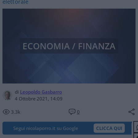
elettorale
ECONOMIA / FINANZA
di
Leopoldo Gasbarro
4 Ottobre 2021, 14:09
3.3k
0
Segui nicolaporro.it su Google
CLICCA QUI