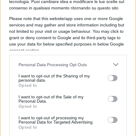
L’economia cinese è cresciuta rapidamente
tecnologia. Puoi cambiare idea e modificare le tue scelte sul
consenso in qualsiasi momento ritornando su questo sito
permettendo l’espansione del capitalismo.
Please note that this website/app uses one or more Google
services and may gather and store information including but
not limited to your visit or usage behaviour. You may click to
grant or deny consent to Google and its third-party tags to
use your data for below specified purposes in below Google
consent section.
LA FABBRICA DEL MONDO
Personal Data Processing Opt Outs
Diventare la fabbrica del mondo e l’esportatore
globale per eccellenza ha aumentato la ricchezza
I want to opt-out of the Sharing of my
personal data.
della popolazione e della nazione. La loro vasta
Opted In
offerta di risorse naturali, la massiccia spesa
I want to opt-out of the Sale of my
pubblica, l’indebitamento dei consumatori e il
Personal Data.
Opted In
debito hanno alimentato il fuoco demografico.
La loro crescita a due cifre dal 2000 al 2010 è ora
I want to opt-out of processing my
Personal Data for Targeted Advertising.
la metà di quella che era e tende a diminuire.
Opted In
Sfrutta ancora le risorse naturali e la sua