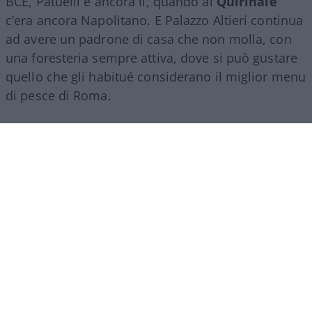
BCE, Patuelli è ancora lì, quando al
Quirinale
c’era ancora Napolitano. E Palazzo Altieri continua
ad avere un padrone di casa che non molla, con
una foresteria sempre attiva, dove si può gustare
quello che gli habitué considerano il miglior menu
di pesce di Roma.