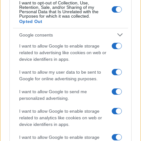
I want to opt-out of Collection, Use,
popolazione di miliardi di persone per la crescita
Retention, Sale, and/or Sharing of my
Personal Data that Is Unrelated with the
economica, ma le ricompense stanno
Purposes for which it was collected.
Opted Out
diminuendo.
Google consents
I want to allow Google to enable storage
Il capitale finanziario, in particolare il debito, è
related to advertising like cookies on web or
stato ampiamente utilizzato e, in molti casi, non
device identifiers in apps.
produttivo.
I want to allow my user data to be sent to
Google for online advertising purposes.
I want to allow Google to send me
personalized advertising.
Evergrande
I want to allow Google to enable storage
related to analytics like cookies on web or
device identifiers in apps.
Il fallimento di Evergrande mette in luce il
I want to allow Google to enable storage
problema crescente della Cina. All’improvviso,