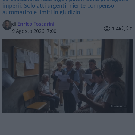
imperii. Solo atti urgenti, niente compenso
automatico e limiti in giudizio
di
Enrico Foscarini
1.4k
0
9 Agosto 2026, 7:00