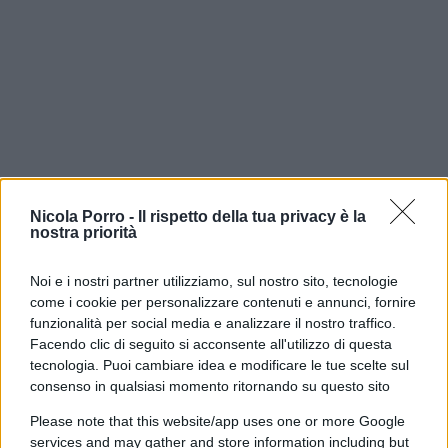
Nicola Porro -
Il rispetto della tua privacy è la
nostra priorità
Noi e i nostri partner utilizziamo, sul nostro sito, tecnologie
Caso da manuale è Confindustria: una macchina
come i cookie per personalizzare contenuti e annunci, fornire
elefantiaca che, fra due anni, il successore di
funzionalità per social media e analizzare il nostro traffico.
Emanuele Orsini sarà chiamato a rifondare,
Facendo clic di seguito si acconsente all'utilizzo di questa
tecnologia. Puoi cambiare idea e modificare le tue scelte sul
mettendo anzitutto mano a costi che gli industriali
consenso in qualsiasi momento ritornando su questo sito
non riescono più a sopportare.
Un’urgenza
indifferibile,
visto che alcune grandi aziende
Please note that this website/app uses one or more Google
services and may gather and store information including but