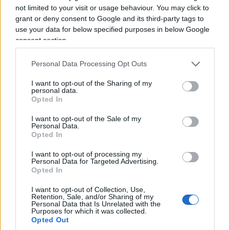
pubbliche stanno valutando di uscire dal sistema.
not limited to your visit or usage behaviour. You may click to
Tuttavia la domanda non è se Confindustria debba
grant or deny consent to Google and its third-party tags to
esistere, ma se un apparato di queste dimensioni
use your data for below specified purposes in below Google
consent section.
con così tante articolazioni sia ancora interamente
giustificato dalla funzione che svolge.
Personal Data Processing Opt Outs
I want to opt-out of the Sharing of my
Lo stesso interrogativo riguarda il sindacato. CGIL,
personal data.
Opted In
CISL e UIL, guidate rispettivamente da Maurizio
Landini, Daniela Fumarola e Pierpaolo
I want to opt-out of the Sale of my
Personal Data.
Bombardieri, restano le tre grandi corazzate della
Opted In
rappresentanza dei lavoratori, con un esercito di
I want to opt-out of processing my
decine di migliaia di dipendenti. Dietro di loro si
Personal Data for Targeted Advertising.
muove però una vera e propria flottiglia:
UGL,
Opted In
CISAL, CONFSAL, USB, CUB,
federazioni di
I want to opt-out of Collection, Use,
categoria e una rete di strutture nazionali,
Retention, Sale, and/or Sharing of my
Personal Data that Is Unrelated with the
regionali e territoriali.
Purposes for which it was collected.
Opted Out