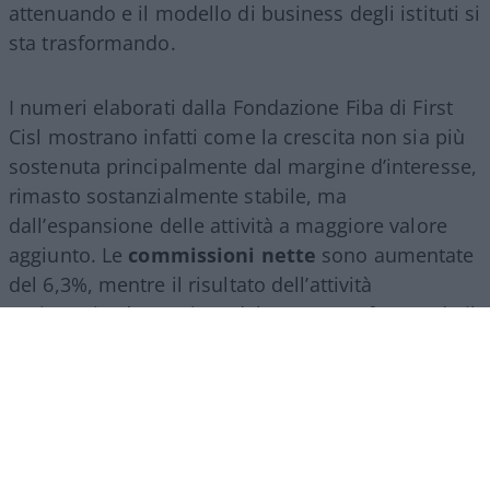
attenuando e il modello di business degli istituti si
sta trasformando.
I numeri elaborati dalla Fondazione Fiba di First
Cisl mostrano infatti come la crescita non sia più
sostenuta principalmente dal margine d’interesse,
rimasto sostanzialmente stabile, ma
dall’espansione delle attività a maggiore valore
aggiunto. Le
commissioni nette
sono aumentate
del 6,3%, mentre il risultato dell’attività
assicurativa è cresciuto del 24,2%, confermando il
ruolo sempre più centrale del
wealth
management
, della consulenza finanziaria e del
risparmio gestito.