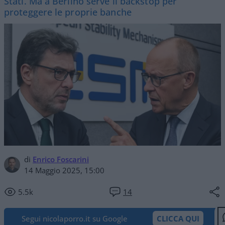
Stati. Ma a Berlino serve il backstop per
proteggere le proprie banche
di
Enrico Foscarini
14 Maggio 2025, 15:00
5.5k
14
Segui nicolaporro.it su Google
CLICCA QUI