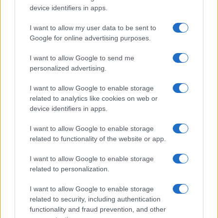
dei sistemi bancari del Sud Europa. Ora, però,
device identifiers in apps.
pretende solidarietà per mettere in sicurezza le
proprie banche. È uno squilibrio strutturale, e
I want to allow my user data to be sent to
l’Italia ha tutto l’interesse a non ratificare
Google for online advertising purposes.
senza contropartite
.
I want to allow Google to send me
personalized advertising.
Il rischio politico per Roma (e per
I want to allow Google to enable storage
l’Europa)
related to analytics like cookies on web or
device identifiers in apps.
I want to allow Google to enable storage
Intanto Bruxelles continua a insistere. Il direttore
related to functionality of the website or app.
del Mes,
Pierre Gramegna
, e il commissario
Dombrovskis
chiedono all’Italia di “fare la sua
I want to allow Google to enable storage
related to personalization.
parte”. Ma Giorgetti risponde che il Parlamento
non ha i numeri.
Le opposizioni accusano il
I want to allow Google to enable storage
governo
di danneggiare la credibilità del Paese,
related to security, including authentication
functionality and fraud prevention, and other
ma nella maggioranza nessuno ha fretta. In gioco