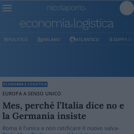
MILANO
ATLANTICO
ZUPPA DI PORRO
E
ECONOMIA E LOGISTICA
EUROPA A SENSO UNICO
Mes, perché l’Italia dice no e
la Germania insiste
Roma è l’unica a non ratificare il nuovo salva-