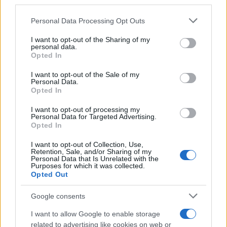
Personal Data Processing Opt Outs
Leggi anche
:
I want to opt-out of the Sharing of my
personal data.
Opted In
Dazi, Europa in bilico dopo la tregua Usa-Cina
I want to opt-out of the Sale of my
Patto di Stabilità, ecco che cosa dovrà fare
Personal Data.
l’Italia col debito
Opted In
Borghi: sul Mes non abbassiamo la guardia,
I want to opt-out of processing my
Personal Data for Targeted Advertising.
non siamo fuori pericolo
Opted In
I want to opt-out of Collection, Use,
Nessuna rete per i risparmiatori
Retention, Sale, and/or Sharing of my
Personal Data that Is Unrelated with the
Purposes for which it was collected.
L’unione bancaria europea avrebbe dovuto
Opted Out
includere una
rete di protezione comune per i
Google consents
depositanti (l’Edis)
. Ma
la Germania ha sempre
detto no
, per paura di doversi sobbarcare i rischi
I want to allow Google to enable storage
related to advertising like cookies on web or