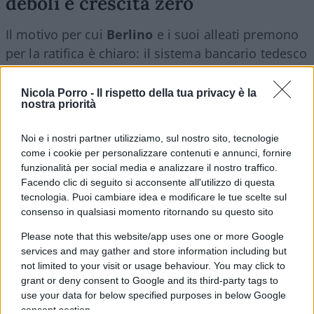
deboli e crescita zero
Il motivo per cui
Berlino
e i suoi alleati premono
per la ratifica è chiaro: il sistema bancario tedesco
non è in salute.
Due anni di stagnazione
economica
, margini ridotti, esposizione al credito
Nicola Porro -
Il rispetto della tua privacy è la
nostra priorità
immobiliare commerciale. Se domani dovesse
scoppiare una crisi sistemica, il backstop del Mes
Noi e i nostri partner utilizziamo, sul nostro sito, tecnologie
permetterebbe alla Germania di accedere a
come i cookie per personalizzare contenuti e annunci, fornire
risorse comuni senza dover chiedere al
funzionalità per social media e analizzare il nostro traffico.
Facendo clic di seguito si acconsente all'utilizzo di questa
Bundestag
o mettere mano ai propri bilanci. È, di
tecnologia. Puoi cambiare idea e modificare le tue scelte sul
fatto,
una polizza assicurativa pagata anche da
consenso in qualsiasi momento ritornando su questo sito
Italia, Francia e Spagna
. E Roma lo sa. Non
Please note that this website/app uses one or more Google
foss’alltro perché la parola “
reciprocità
” a Berlino
services and may gather and store information including but
non esiste: basta vedere
il caso Unicredit-
not limited to your visit or usage behaviour. You may click to
Commerzbank
. Anche con il nuovo corso del
grant or deny consent to Google and its third-party tags to
use your data for below specified purposes in below Google
cancelliere
Merz
.
consent section.