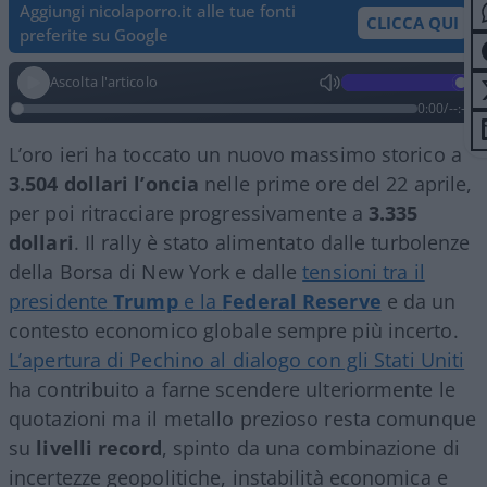
Aggiungi nicolaporro.it alle tue fonti
CLICCA QUI
preferite su Google
Ascolta l'articolo
0:00
/
--:--
L’oro ieri ha toccato un nuovo massimo storico a
3.504 dollari l’oncia
nelle prime ore del 22 aprile,
per poi ritracciare progressivamente a
3.335
dollari
. Il rally è stato alimentato dalle turbolenze
della Borsa di New York e dalle
tensioni tra il
presidente
Trump
e la
Federal Reserve
e da un
contesto economico globale sempre più incerto.
L’apertura di Pechino al dialogo con gli Stati Uniti
ha contribuito a farne scendere ulteriormente le
quotazioni ma il metallo prezioso resta comunque
su
livelli record
, spinto da una combinazione di
incertezze geopolitiche, instabilità economica e