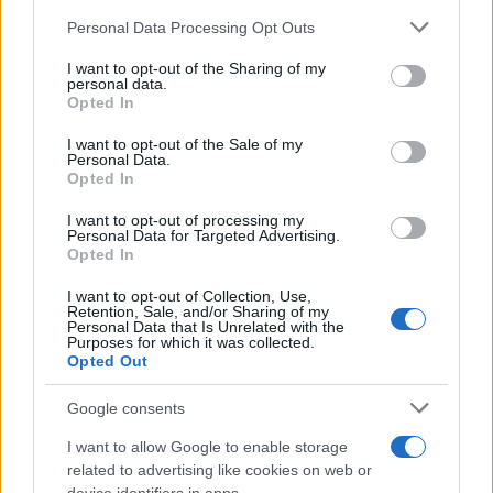
Personal Data Processing Opt Outs
Secondo Peuron, l’attuale fase non è solo legata a
eventi geopolitici momentanei: “La politica dei
I want to opt-out of the Sharing of my
personal data.
dazi e i rischi sistemici stanno accelerando una
Opted In
tendenza strutturale già in atto”. Gli
Etf sull’oro
I want to opt-out of the Sale of my
sono in crescita da 11 settimane consecutive, con
Personal Data.
Opted In
un prezzo che ha segnato un +25% da inizio anno.
I want to opt-out of processing my
Personal Data for Targeted Advertising.
Opted In
“I fattori tradizionali che un tempo influenzavano i
I want to opt-out of Collection, Use,
Retention, Sale, and/or Sharing of my
prezzi dell’oro, come l’
inflazione statunitense
e i
Personal Data that Is Unrelated with the
tassi di interesse
, non sono più i principali
Purposes for which it was collected.
Opted Out
motori. Al contrario, l’incertezza sui dazi e le
preoccupazioni per la crescita economica globale,
Google consents
unite alla reazione del mercato alle critiche rivolte
I want to allow Google to enable storage
alla Fed, stanno alimentando la domanda di beni
related to advertising like cookies on web or