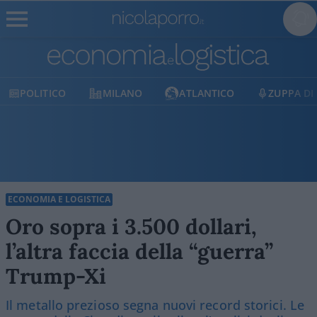
MILANO
ATLANTICO
ZUPPA DI PORRO
E
ECONOMIA E LOGISTICA
Oro sopra i 3.500 dollari,
l’altra faccia della “guerra”
Trump-Xi
Il metallo prezioso segna nuovi record storici. Le