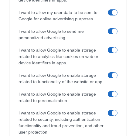
rifugio”. Ad affermarlo in un report è Kerstin
device identifiers in apps.
Hottner, Head of Commodities di Vontobel
I want to allow my user data to be sent to
sottolineando che
l’oro potrebbe superare
Google for online advertising purposes.
presto quota 3.700 dollari
.
I want to allow Google to send me
personalized advertising.
Leggi anche:
I want to allow Google to enable storage
related to analytics like cookies on web or
Risparmi, ecco come proteggerli dai dazi
device identifiers in apps.
L’oro sfonda quota 3mila dollari ma ora occhio
I want to allow Google to enable storage
a cosa nasconde l’argento
related to functionality of the website or app.
Perché la Groenlandia è così importante, ma
l’Europa non l’ha capito
I want to allow Google to enable storage
related to personalization.
Società minerarie: margini in
I want to allow Google to enable storage
crescita e valutazioni in risalita
related to security, including authentication
functionality and fraud prevention, and other
user protection.