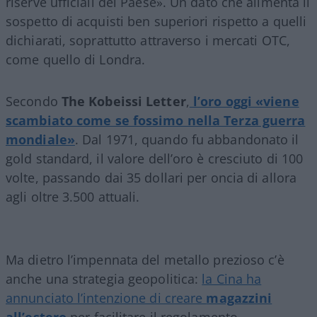
riserve ufficiali del Paese». Un dato che alimenta il
sospetto di acquisti ben superiori rispetto a quelli
dichiarati, soprattutto attraverso i mercati OTC,
come quello di Londra.
Secondo
The Kobeissi Letter
,
l’oro oggi «viene
scambiato come se fossimo nella Terza guerra
mondiale»
. Dal 1971, quando fu abbandonato il
gold standard, il valore dell’oro è cresciuto di 100
volte, passando dai 35 dollari per oncia di allora
agli oltre 3.500 attuali.
Ma dietro l’impennata del metallo prezioso c’è
anche una strategia geopolitica:
la Cina ha
annunciato l’intenzione di creare
magazzini
all’estero
per facilitare il regolamento