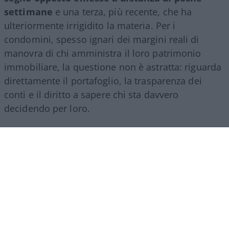
settimane
e una terza, più recente, che ha
ulteriormente irrigidito la materia. Per i
condomini, spesso ignari dei margini reali di
manovra di chi amministra il loro patrimonio
immobiliare, la questione non è astratta: riguarda
direttamente il portafoglio, la trasparenza dei
conti e il diritto a sapere chi sta davvero
decidendo per loro.
Che cosa prevede la legge
L’istituto della
prorogatio imperii
nasce da
un’esigenza semplice, evitare che un condominio
resti improvvisamente privo di un referente legale
nel passaggio tra un amministratore di
condominio e il suo successore. La riforma del