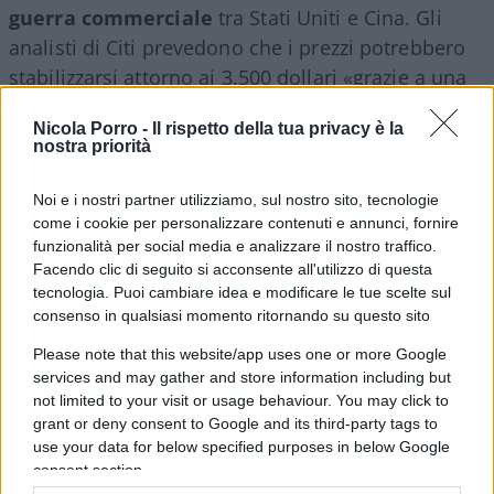
guerra commerciale
tra Stati Uniti e Cina. Gli
analisti di Citi prevedono che i prezzi potrebbero
stabilizzarsi attorno ai 3.500 dollari «grazie a una
domanda di investimento in forte espansione».
Nicola Porro -
Il rispetto della tua privacy è la
nostra priorità
Trend strutturale, non
passeggero
Noi e i nostri partner utilizziamo, sul nostro sito, tecnologie
come i cookie per personalizzare contenuti e annunci, fornire
funzionalità per social media e analizzare il nostro traffico.
Facendo clic di seguito si acconsente all'utilizzo di questa
“L’oro ha registrato una
tendenza al rialzo
ben
tecnologia. Puoi cambiare idea e modificare le tue scelte sul
consenso in qualsiasi momento ritornando su questo sito
prima dell’insediamento del presidente Trump”,
afferma Charlotte Peuron, fund manager di Crédit
Please note that this website/app uses one or more Google
Mutuel Asset Management. “Le banche centrali
services and may gather and store information including but
not limited to your visit or usage behaviour. You may click to
sono acquirenti netti da 15 anni consecutivi e
grant or deny consent to Google and its third-party tags to
negli ultimi tre anni hanno superato le 1.000
use your data for below specified purposes in below Google
tonnellate annue”.
consent section.