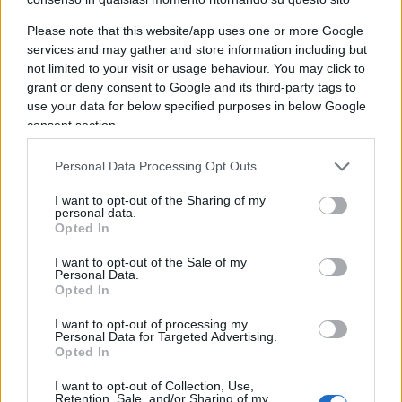
lungo termine in ordine
Please note that this website/app uses one or more Google
La pensione viene prima di tutto.
Quando si
services and may gather and store information including but
fissano obiettivi finanziari, i pianificatori
not limited to your visit or usage behaviour. You may click to
consigliano di risparmiare per la pensione
grant or deny consent to Google and its third-party tags to
use your data for below specified purposes in below Google
rispetto al risparmio per l’istruzione dei propri
consent section.
figli. Ricorda: gli studenti hanno accesso a
un’ampia varietà di prestiti, ma non ci sono
Personal Data Processing Opt Outs
prestiti per i genitori in pensione.
I want to opt-out of the Sharing of my
Il risparmio sull’istruzione viene al secondo
personal data.
Opted In
posto.
Risparmia per le tasse universitarie dei
tuoi figli. Prendi in considerazione l’opportunità di
I want to opt-out of the Sale of my
Personal Data.
usufruire di piani di accumulo, che consentono di
Opted In
accrescere i propri capitali nel tempo.
I want to opt-out of processing my
Diversificare nel tempo sui mercati azionari
Personal Data for Targeted Advertising.
Opted In
permette di costruire somme importanti anche
partendo da piccoli versamenti.
I want to opt-out of Collection, Use,
Retention, Sale, and/or Sharing of my