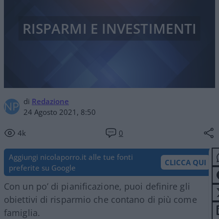
RISPARMI E INVESTIMENTI
di
Redazione
24 Agosto 2021, 8:50
4k
0
Aggiungi nicolaporro.it alle tue fonti
CLICCA QUI
preferite su Google
Con un po’ di pianificazione, puoi definire gli
obiettivi di risparmio che contano di più come
famiglia.