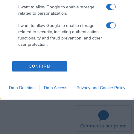
dedicato ad ogni obiettivo di grande valore.
I want to allow Google to enable storage
related to personalization.
I want to allow Google to enable storage
Fare questo ti aiuta a concentrarti sul
related to security, including authentication
raggiungimento di ogni obiettivo. Effettua
functionality and fraud prevention, and other
user protection.
contributi settimanali o mensili dopo esserti
preso cura dei tuoi risparmi a lungo termine.
CONFIRM
Data Deletion
Data Access
Privacy and Cookie Policy
#ASSICURAZIONI
#FAMIGLIA
#PREVIDENZA
#RISPARMIO
#UNIVERSITÀ
Commenta per primo