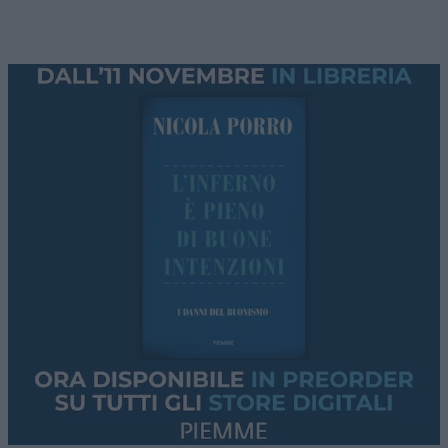
perché arriva in una fase in cui la spinta derivante
dai tassi d’interesse si sta progressivamente
attenuando e il modello di business degli istituti si
sta trasformando.
I numeri elaborati dalla Fondazione Fiba di First
Cisl mostrano infatti come la crescita non sia più
sostenuta principalmente dal margine d’interesse,
rimasto sostanzialmente stabile, ma
dall’espansione delle attività a maggiore valore
aggiunto. Le
commissioni nette
sono aumentate
del 6,3%, mentre il risultato dell’attività
assicurativa è cresciuto del 24,2%, confermando il
ruolo sempre più centrale del
wealth
management
, della consulenza finanziaria e del
risparmio gestito.