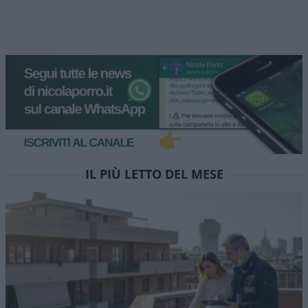
Banche: utili oltre 15 miliardi
nel semestre
I cinque maggiori istituti italiani fanno il pieno di
profitti nei primi sei mesi 2026. Il risiko accelera e
il wealth management traina la crescita
di
Enrico Foscarini
1.3k
0
8 Agosto 2026, 14:00