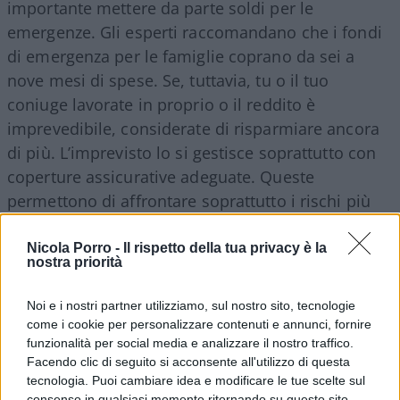
importante mettere da parte soldi per le
emergenze. Gli esperti raccomandano che i fondi
di emergenza per le famiglie coprano da sei a
nove mesi di spese. Se, tuttavia, tu o il tuo
coniuge lavorate in proprio o il reddito è
imprevedibile, considerate di risparmiare ancora
di più. L’imprevisto lo si gestisce soprattutto con
coperture assicurative adeguate. Queste
permettono di affrontare soprattutto i rischi più
importanti, quelli che stravolgono l’esistenza di
una persona o di una famiglia e che non
Nicola Porro -
Il rispetto della tua privacy è la
nostra priorità
sarebbero assolutamente sostenibili attraverso un
fondo di emergenza.
Noi e i nostri partner utilizziamo, sul nostro sito, tecnologie
come i cookie per personalizzare contenuti e annunci, fornire
funzionalità per social media e analizzare il nostro traffico.
Facendo clic di seguito si acconsente all'utilizzo di questa
Priorità 2: ottenere obiettivi a
tecnologia. Puoi cambiare idea e modificare le tue scelte sul
consenso in qualsiasi momento ritornando su questo sito