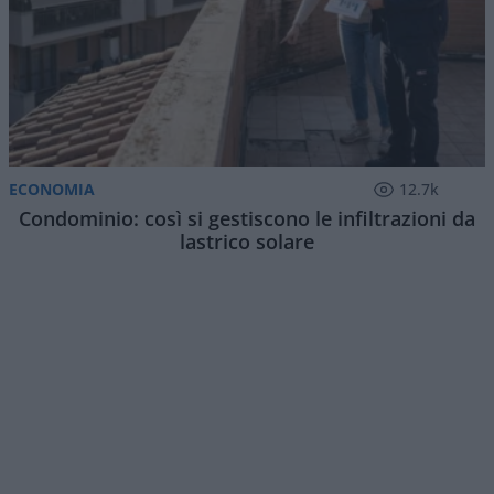
Le grandi banche italiane continuano a macinare
risultati record mentre il settore vive la più
importante fase di consolidamento degli ultimi
anni. Nel primo semestre del 2026
Intesa
Sanpaolo, Unicredit, Banco Bpm, Mps e Bper
hanno realizzato complessivamente oltre
15,1
miliardi di euro di utili netti
, in crescita del
3,7% rispetto allo stesso periodo dello scorso
anno. Un risultato particolarmente significativo