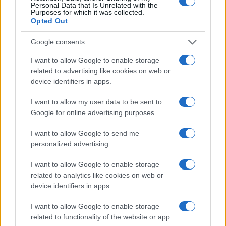
Ora puoi prendere in considerazione altri
Personal Data that Is Unrelated with the
Purposes for which it was collected.
obiettivi a lungo termine,
se la tua famiglia li
Opted Out
ha. Una preoccupazione finanziaria familiare
comune è la cura dei genitori anziani. Se questa
Google consents
responsabilità ricade su di te, pensa a come puoi
I want to allow Google to enable storage
ridurre i costi, come condividere la casa con i tuoi
related to advertising like cookies on web or
device identifiers in apps.
genitori, oltre a risparmiare.
I want to allow my user data to be sent to
Google for online advertising purposes.
Priorità 3: gli obiettivi
I want to allow Google to send me
quinquennali della tua famiglia
personalized advertising.
Cosa vorreste ottenere tu e la tua famiglia a breve
I want to allow Google to enable storage
related to analytics like cookies on web or
termine? La tua lista potrebbe includere le
device identifiers in apps.
vacanze dei tuoi sogni, cambiare l’auto o
ristrutturare casa. Trova allora la giusta strategia
I want to allow Google to enable storage
related to functionality of the website or app.
di risparmio. Potresti aprire un conto di risparmio