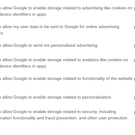
o allow Google to enable storage related to advertising like cookies on
ere occidentale, che però ha già trovato i
evice identifiers in apps.
uropea. Non è un caso che, pochi giorni fa,
o allow my user data to be sent to Google for online advertising
lettera alla presidente della Commissione,
s.
altamento della posizione filo-israeliana
Il tutto affiancato dalle tensioni con l’Alto
to allow Google to send me personalized advertising.
inizio dell’invasione ha criticato Israele
o allow Google to enable storage related to analytics like cookies on
i Hamas del 7 ottobre.
evice identifiers in apps.
o allow Google to enable storage related to functionality of the website
o allow Google to enable storage related to personalization.
ccato. Anzi, la polarizzazione sembra
reatasi dopo l’inizio della guerra in Ucraina.
o allow Google to enable storage related to security, including
zione nettamente contraria all’invasione
cation functionality and fraud prevention, and other user protection.
el Mar Nero e bloccando i rifornimenti