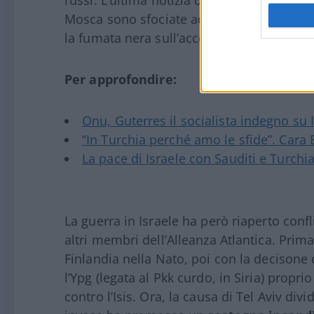
russi. L’ultima notizia di cronaca è arriva
Mosca sono sfociate addirittura in
alcuni
la fumata nera sull’accordo del grano.
Per approfondire:
Onu, Guterres il socialista indegno su 
“In Turchia perché amo le sfide”. Cara 
La pace di Israele con Sauditi e Turchi
La guerra in Israele ha però riaperto confli
altri membri dell’Alleanza Atlantica. Prima
Finlandia nella Nato, poi con la decisone 
l’Ypg (legata al Pkk curdo, in Siria) propr
contro l’Isis. Ora, la causa di Tel Aviv di