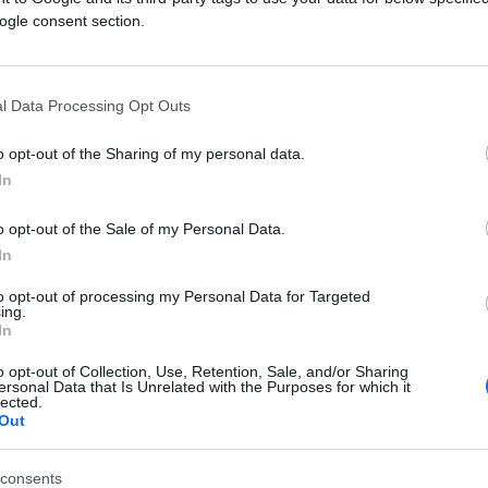
ogle consent section.
ettamente nella bocca dell’avversario
ntro ai vertici di Bruxelles, dove
lla guerra in Ucraina – aveva nei fatti
l Data Processing Opt Outs
di gas e petrolio russo
. Una politica che ha
 di Orban, che al momento dell’inizio del
o opt-out of the Sharing of my personal data.
o dalle forniture di Mosca.
In
o opt-out of the Sale of my Personal Data.
as
In
to opt-out of processing my Personal Data for Targeted
ing.
zione il cigno nero del Vecchio Continente;
In
e dichiarazioni di Erdogan contro Israele in
o opt-out of Collection, Use, Retention, Sale, and/or Sharing
are i membri di
Hamas
, definiti “liberatori” e
ersonal Data that Is Unrelated with the Purposes for which it
lected.
proseguito nell’attacco a Tel Aviv,
Out
umanità a Gaza. Il presidente turco ha poi
ificata in Israele
.
consents