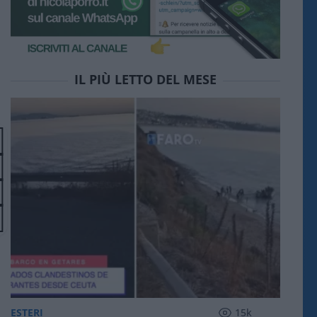
IL PIÙ LETTO DEL MESE
ESTERI
15k