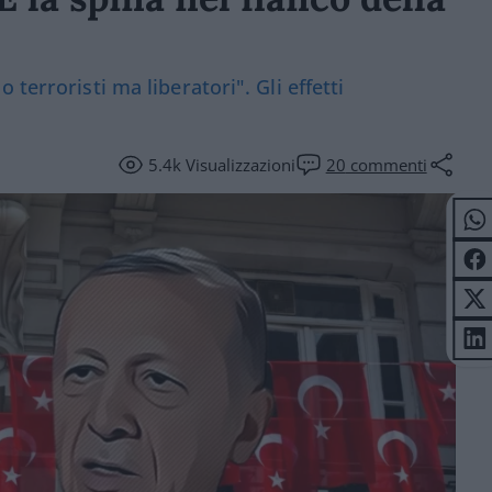
terroristi ma liberatori". Gli effetti
5.4k
Visualizzazioni
20
commenti