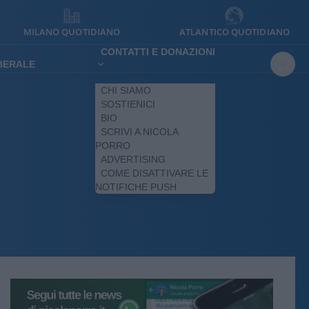
MILANO QUOTIDIANO
ATLANTICO QUOTIDIANO
CONTATTI E DONAZIONI
IBERALE
CHI SIAMO
SOSTIENICI
BIO
SCRIVI A NICOLA
PORRO
ADVERTISING
COME DISATTIVARE LE
NOTIFICHE PUSH