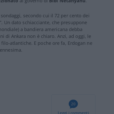
izionato
al governo di
Bibi Netanyahu
.
mi sondaggi, secondo cui il 72 per cento dei
ia”. Un dato schiacciante, che presuppone
mondiale) a bandiera americana debba
 di Ankara non è chiaro. Anzi, ad oggi, le
 filo-atlantiche. E poche ore fa, Erdogan ne
’ennesima.
20
Leggi i commenti