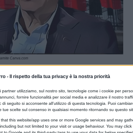
tramite Canva.com
rro -
Il rispetto della tua privacy è la nostra priorità
CLICCA QUI
ri partner utilizziamo, sul nostro sito, tecnologie come i cookie per pers
annunci, fornire funzionalità per social media e analizzare il nostro traff
 di seguito si acconsente all'utilizzo di questa tecnologia. Puoi cambiar
0:00
/
--:--
e tue scelte sul consenso in qualsiasi momento ritornando su questo si
ro tra Xi Jinping e Vladimir Putin
, durante
 that this website/app uses one or more Google services and may gath
e i leader delle due superpotenze hanno
including but not limited to your visit or usage behaviour. You may click 
ria,
Viktor Orban
. Uno scenario che ha
 to Google and its third-party tags to use your data for below specifi