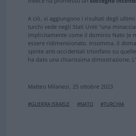
invece ha promesso un
sostegno incond
A ciò, si aggiungono i risultati degli ulti
turchi vede negli Stati Uniti “una minacc
implicitamente come il dominio Nato (e 
essere ridimensionato. Insomma, il domani
spinte anti-occidentali trionfano su quelle
ha dato una chiarissima dimostrazione. L
Matteo Milanesi, 25 ottobre 2023
#GUERRA ISRAELE
#NATO
#TURCHIA