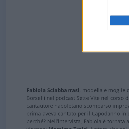
Fabiola Sciabbarrasi
, modella e moglie 
Borselli nel podcast Sette Vite nel corso d
cantautore napoletano scomparso improvv
prima aveva cantato per il Capodanno in d
perché? Nell’intervista, Fabiola è tornata