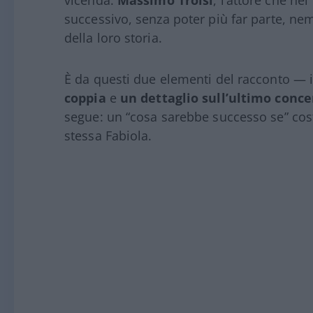
vicenda:
Massimo Troisi
, l’attore che ne
successivo, senza poter più far parte, ne
della loro storia.
È da questi due elementi del racconto — i
coppia
e
un dettaglio sull’ultimo conce
segue: un “cosa sarebbe successo se” costr
stessa Fabiola.