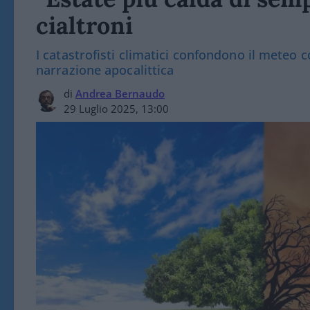
cialtroni
I catastrofisti climatici confondono il meteo 
narrazione apocalittica
di
Andrea Bernaudo
29 Luglio 2025, 13:00