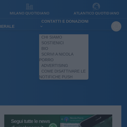
MILANO QUOTIDIANO
ATLANTICO QUOTIDIANO
CONTATTI E DONAZIONI
IBERALE
CHI SIAMO
SOSTIENICI
BIO
SCRIVI A NICOLA
PORRO
ADVERTISING
COME DISATTIVARE LE
NOTIFICHE PUSH