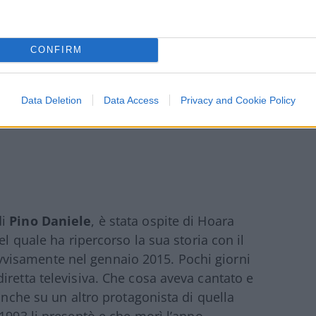
CONFIRM
Data Deletion
Data Access
Privacy and Cookie Policy
di
Pino Daniele
, è stata ospite di Hoara
el quale ha ripercorso la sua storia con il
isamente nel gennaio 2015. Pochi giorni
iretta televisiva. Che cosa aveva cantato e
 anche su un altro protagonista di quella