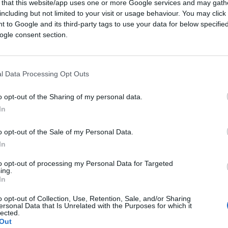
 that this website/app uses one or more Google services and may gath
including but not limited to your visit or usage behaviour. You may click 
11
 to Google and its third-party tags to use your data for below specifi
ogle consent section.
Leggi i commenti
l Data Processing Opt Outs
o opt-out of the Sharing of my personal data.
In
l nostro amore”. Il
u Pino Daniele
o opt-out of the Sale of my Personal Data.
In
lo decisivo dell’attore e il messaggio d’amore
to opt-out of processing my Personal Data for Targeted
ing.
In
1.4k
Visualizzazioni
0
commenti
o opt-out of Collection, Use, Retention, Sale, and/or Sharing
ersonal Data that Is Unrelated with the Purposes for which it
lected.
Out