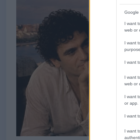
Google 
I want t
web or d
I want t
purpose
I want 
I want t
web or d
I want t
or app.
I want t
I want t
authenti