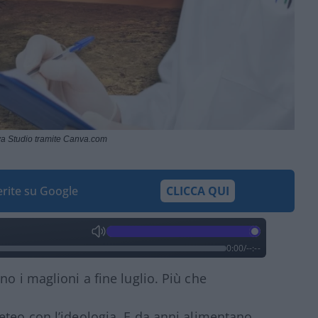
va Studio tramite Canva.com
ferite su Google
CLICCA QUI
0:00
/
--:--
no i maglioni a fine luglio. Più che
teo con l’ideologia. E da anni alimentano