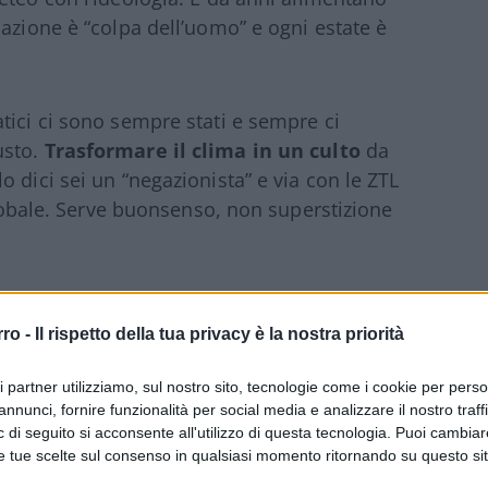
azione è “colpa dell’uomo” e ogni estate è
ici ci sono sempre stati e sempre ci
usto.
Trasformare il clima in un culto
da
 dici sei un “negazionista” e via con le ZTL
 globale. Serve buonsenso, non superstizione
rro -
Il rispetto della tua privacy è la nostra priorità
ciente
cliccare qui
per iscriversi al canale ed
ri partner utilizziamo, sul nostro sito, tecnologie come i cookie per pers
annunci, fornire funzionalità per social media e analizzare il nostro traff
 di seguito si acconsente all'utilizzo di questa tecnologia. Puoi cambiar
e tue scelte sul consenso in qualsiasi momento ritornando su questo si
IMA
#GREEN