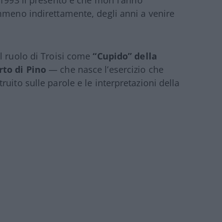
l 1993 li presentò e che morì l’anno
mmeno indirettamente, degli anni a venire
l ruolo di Troisi come
“Cupido” della
rto di Pino
— che nasce l’esercizio che
uito sulle parole e le interpretazioni della