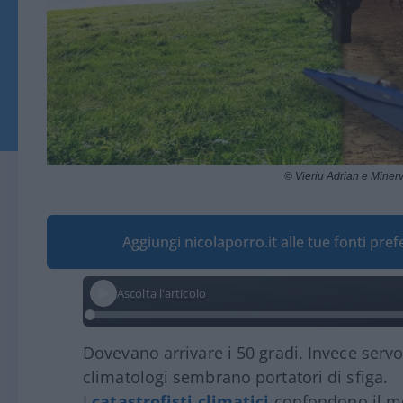
© Vieriu Adrian e Miner
Aggiungi nicolaporro.it alle tue fonti pre
Ascolta l'articolo
Dovevano arrivare i 50 gradi. Invece servo
climatologi sembrano portatori di sfiga.
I
catastrofisti climatici
confondono il me