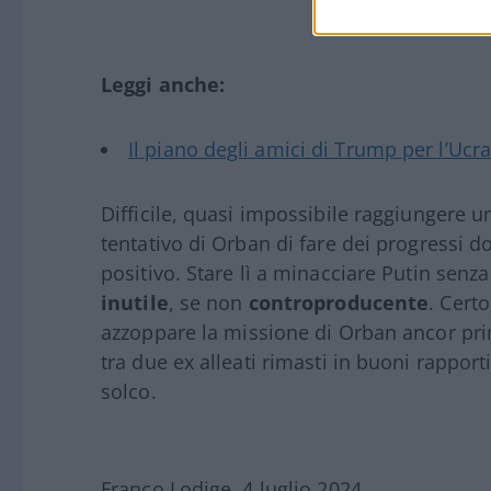
Leggi anche:
Il piano degli amici di Trump per l’Ucr
Difficile, quasi impossibile raggiungere 
tentativo di Orban di fare dei progressi 
positivo. Stare lì a minacciare Putin senza
inutile
, se non
controproducente
. Cert
azzoppare la missione di Orban ancor prim
tra due ex alleati rimasti in buoni rappor
solco.
Franco Lodige, 4 luglio 2024