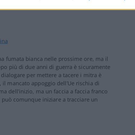
aina
una fumata bianca nelle prossime ore, ma il
dopo più di due anni di guerra è sicuramente
 dialogare per mettere a tacere i mitra è
o, il mancato appoggio dell’Ue rischia di
a dell’inizio, ma un faccia a faccia franco
ti può comunque iniziare a tracciare un