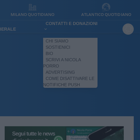
MILANO QUOTIDIANO
ATLANTICO QUOTIDIANO
CONTATTI E DONAZIONI
IBERALE
CHI SIAMO
SOSTIENICI
BIO
SCRIVI A NICOLA
PORRO
ADVERTISING
COME DISATTIVARE LE
NOTIFICHE PUSH