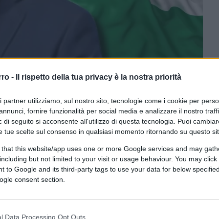
rro -
Il rispetto della tua privacy è la nostra priorità
ri partner utilizziamo, sul nostro sito, tecnologie come i cookie per pers
oi tramite Canva.com
annunci, fornire funzionalità per social media e analizzare il nostro traff
 di seguito si acconsente all'utilizzo di questa tecnologia. Puoi cambiar
e tue scelte sul consenso in qualsiasi momento ritornando su questo si
ferite su Google
CLICCA QUI
 that this website/app uses one or more Google services and may gath
including but not limited to your visit or usage behaviour. You may click 
 to Google and its third-party tags to use your data for below specifi
0:00
/
--:--
ogle consent section.
i
Viktor Orban
non si è contraddistinta per
 a sorpresa, ha fatto visita al presidente
l Data Processing Opt Outs