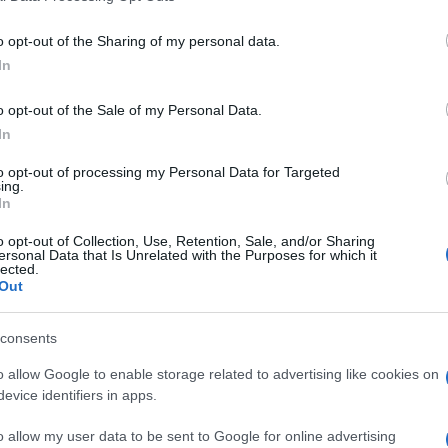
e una mediazione che metta fine al
er di Fidesz oggi volerà a Mosca per
o opt-out of the Sharing of my personal data.
utin
, diventando il primo leader europeo a
In
llo scoppio della guerra. Ma la mossa di
o opt-out of the Sale of my Personal Data.
s, con tanto di j’accuse del presidente
In
ichel
: “La presidenza di turno dell’Ue non
 per conto dell’Ue. Il Consiglio europeo è
to opt-out of processing my Personal Data for Targeted
ing.
 è la vittima. Nessuna discussione
In
a”.
o opt-out of Collection, Use, Retention, Sale, and/or Sharing
ersonal Data that Is Unrelated with the Purposes for which it
lected.
Out
 Esteri Peter Szijjarto ma la vera notizia è
un
cessate il fuoco
tra Mosca e Kiev. Il
consents
leader Ue e Nato per la sua
riluttanza a
o allow Google to enable storage related to advertising like cookies on
uti occidentali per l’Ucraina
, ponendosi
evice identifiers in apps.
salita: Zelensky ha rifiutato la proposta di
o allow my user data to be sent to Google for online advertising
 che la Russia avrebbe posto fine alla