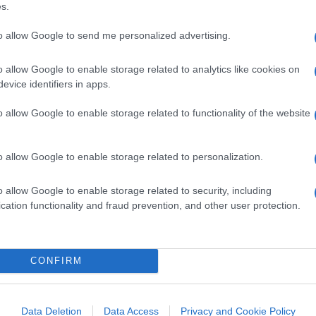
s.
terminate condizioni. Tra questi figurano la
ssione di quattro regioni parzialmente
to allow Google to send me personalized advertising.
o interezza, oltre alla Crimea. Insomma, c’è
o allow Google to enable storage related to analytics like cookies on
evice identifiers in apps.
o allow Google to enable storage related to functionality of the website
 mettere la parola fine alle ostilità e quindi
orosa, visti i rapporti prossimi allo zero
denza ungherese è contribuire a
risolvere le
o allow Google to enable storage related to personalization.
 Ecco perché il mio primo viaggio è stato a
o allow Google to enable storage related to security, including
a generale degli alleati. Poi l’incontro con
cation functionality and fraud prevention, and other user protection.
siderare rapidamente la possibilità di un
el tempo e consentirebbe di accelerare i
suo, il presidente ucraino ha “invitato
CONFIRM
rsi” agli sforzi compiuti “in vista
r la pace” da parte dell’Ucraina, dopo quello
Data Deletion
Data Access
Privacy and Cookie Policy