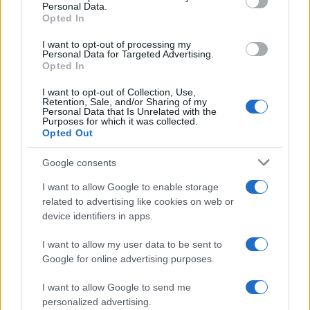
Personal Data.
Leggi anche:
Opted In
I want to opt-out of processing my
Personal Data for Targeted Advertising.
Disastro auto elettriche, Northvolt in
Opted In
bancarotta. E l’Ue è esposta con i nostri soldi
I want to opt-out of Collection, Use,
Flop elettrico, è crisi senza fine: Nissan
Retention, Sale, and/or Sharing of my
Personal Data that Is Unrelated with the
costretta a maxi-tagli
Purposes for which it was collected.
Auto elettriche, l’Ue insiste: crea il problema,
Opted Out
poi impone dazi alla Cina
Google consents
I want to allow Google to enable storage
Un approccio pragmatico, quello del Ppe, che
related to advertising like cookies on web or
mira a una vera transizione ecologica (e non
device identifiers in apps.
ideologica). Non si parla solo di auto elettriche,
I want to allow my user data to be sent to
ma di milioni di posti di lavoro e di miliardi di
Google for online advertising purposes.
euro in ballo. Anzichè progresso, la forzatura
talebana impressa sta portando solo a
I want to allow Google to send me
personalized advertising.
licenziamenti e crisi industriali. La mossa dei