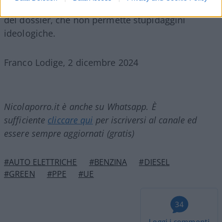
2026 e nel 2027. A testimonianza della delicatezza
del dossier, che non permette stupidaggini
ideologiche.
Franco Lodige, 2 dicembre 2024
Nicolaporro.it è anche su Whatsapp. È
sufficiente
cliccare qui
per iscriversi al canale ed
essere sempre aggiornati (gratis)
#AUTO ELETTRICHE
#BENZINA
#DIESEL
#GREEN
#PPE
#UE
34
Leggi i commenti