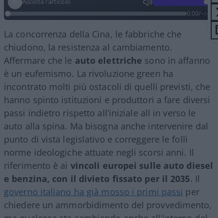
Ascolta l'articolo
0:00
/
--:--
La concorrenza della Cina, le fabbriche che
chiudono, la resistenza al cambiamento.
Affermare che le
auto elettriche
sono in affanno
è un eufemismo. La rivoluzione green ha
incontrato molti più ostacoli di quelli previsti, che
hanno spinto istituzioni e produttori a fare diversi
passi indietro rispetto all’iniziale all in verso le
auto alla spina. Ma bisogna anche intervenire dal
punto di vista legislativo e correggere le folli
norme ideologiche attuate negli scorsi anni. Il
riferimento è ai
vincoli europei sulle auto diesel
e benzina, con il divieto fissato per il 2035
. Il
governo italiano ha già mosso i primi passi
per
chiedere un ammorbidimento del provvedimento,
ma qualcosa sta cambiando anche all’interno del