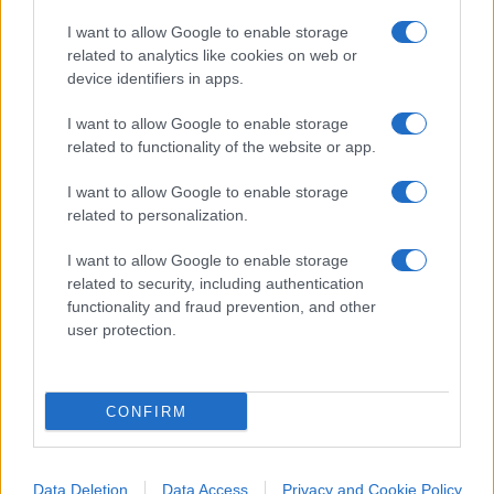
popolari – il principale partito europeo di cui è
I want to allow Google to enable storage
espressione la Von Der Leyen – potrebbe tracciare
related to analytics like cookies on web or
un solco. Come testimoniato dall’elezione dei
device identifiers in apps.
vicepresidenti della nuova Commissione europea,
I want to allow Google to enable storage
la maggioranza è particolarmente mobile
e
related to functionality of the website or app.
non è da escludere che i gruppi di destra
I want to allow Google to enable storage
decidano di sposare la battaglia del Ppe, con
related to personalization.
buona pace dei Verdi e degli altri partiti
integralisti.
I want to allow Google to enable storage
related to security, including authentication
functionality and fraud prevention, and other
user protection.
Ricordiamo che l’
Acea
– l’associazione dei
produttori europei – sostengono con forza
CONFIRM
l’ipotesi di anticipare al 2025 il riesame della
normativa sulla CO2 per i veicoli leggeri e per i
veicoli pesanti, in programma rispettivamente nel
Data Deletion
Data Access
Privacy and Cookie Policy