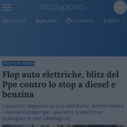
MILANO
ATLANTICO
ZUPPA DI PORRO
E
POLITICHE GREEN
Flop auto elettriche, blitz del
Ppe contro lo stop a diesel e
benzina
I popolari seguono la scia dell'Italia: ammorbidire
i vincoli europei per una vera transizione
ecologica (e non ideologica)