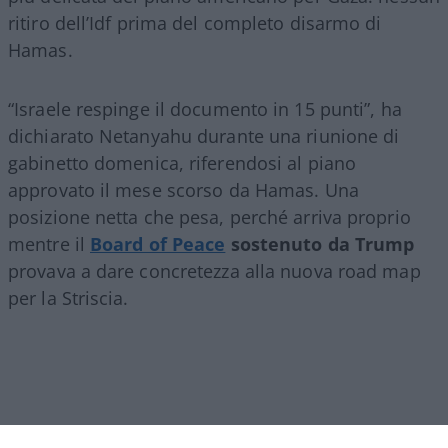
ritiro dell’Idf prima del completo disarmo di
Hamas.
“Israele respinge il documento in 15 punti”, ha
dichiarato Netanyahu durante una riunione di
gabinetto domenica, riferendosi al piano
approvato il mese scorso da Hamas. Una
posizione netta che pesa, perché arriva proprio
mentre il
Board of Peace
sostenuto da Trump
provava a dare concretezza alla nuova road map
per la Striscia.