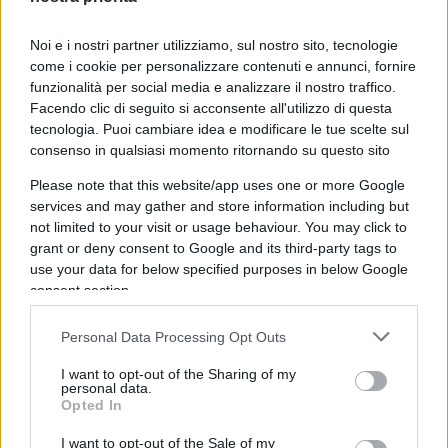
legale e sicurezza di pianificazione il prima
possibile”. All’interno del documento citato viene
Noi e i nostri partner utilizziamo, sul nostro sito, tecnologie
messo sul tavolo l’avvio di un “Dialogo strategico
come i cookie per personalizzare contenuti e annunci, fornire
sul futuro dell’automotive” e la presentazione
funzionalità per social media e analizzare il nostro traffico.
Facendo clic di seguito si acconsente all'utilizzo di questa
entro i primi cento giorni del nuovo governo
tecnologia. Puoi cambiare idea e modificare le tue scelte sul
europeo di un “Clean industrial deal che riveda il
consenso in qualsiasi momento ritornando su questo sito
divieto dei motori a combustione interna,
Please note that this website/app uses one or more Google
contribuisca a evitare sanzioni, sviluppi condizioni
services and may gather and store information including but
favorevoli, e intensifichi gli sforzi per la
not limited to your visit or usage behaviour. You may click to
realizzazione di infrastrutture al fine di rendere
grant or deny consent to Google and its third-party tags to
use your data for below specified purposes in below Google
competitiva l’industria automobilistica europea,
consent section.
raggiungendo nel contempo la decarbonizzazione
del settore dei trasporti, contribuendo così
Personal Data Processing Opt Outs
all’obiettivo dell’Ue di neutralità climatica entro il
I want to opt-out of the Sharing of my
2050”.
personal data.
Opted In
I want to opt-out of the Sale of my