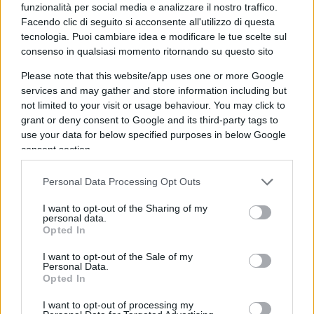
funzionalità per social media e analizzare il nostro traffico.
ragazza conservava sul suo pc, tutti protetti da
Facendo clic di seguito si acconsente all'utilizzo di questa
password, tranne uno.
tecnologia. Puoi cambiare idea e modificare le tue scelte sul
consenso in qualsiasi momento ritornando su questo sito
Please note that this website/app uses one or more Google
services and may gather and store information including but
Le puntate precedenti:
not limited to your visit or usage behaviour. You may click to
grant or deny consent to Google and its third-party tags to
1) Garlasco, dentro la scena del crimine: parla il
use your data for below specified purposes in below Google
consent section.
medico legale
2) Garlasco, l’impronta 33 e i pedali della bici:
Personal Data Processing Opt Outs
parla il genetista Linarello
I want to opt-out of the Sharing of my
3) Garlasco, una nuova verità dai computer di
personal data.
Chiara Poggi e Alberto Stasi?
Opted In
4) Garlasco, depositata l’attesissima relazione:
I want to opt-out of the Sale of my
tutte le accuse a Sempio
Personal Data.
Opted In
I want to opt-out of processing my