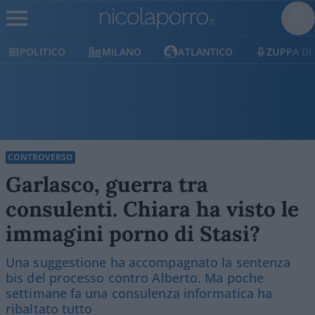
POLITICO
MILANO
ATLANTICO
ZUPPA DI
CONTROVERSO
Garlasco, guerra tra
consulenti. Chiara ha visto le
immagini porno di Stasi?
Una suggestione ha accompagnato la sentenza
bis del processo contro Alberto. Ma poche
settimane fa una consulenza informatica ha
ribaltato tutto