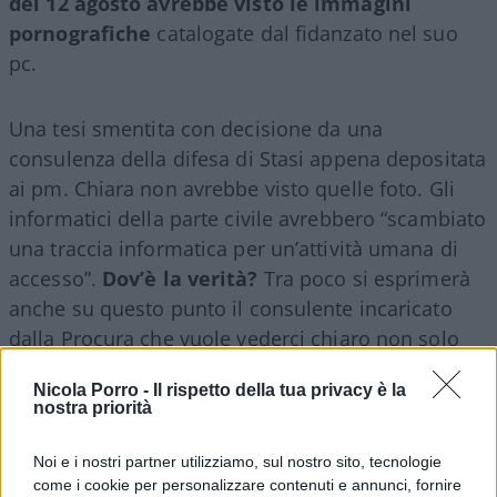
del 12 agosto avrebbe visto le immagini
pornografiche
catalogate dal fidanzato nel suo
pc.
Una tesi smentita con decisione da una
consulenza della difesa di Stasi appena depositata
ai pm. Chiara non avrebbe visto quelle foto. Gli
informatici della parte civile avrebbero “scambiato
una traccia informatica per un’attività umana di
accesso”.
Dov’è la verità?
Tra poco si esprimerà
anche su questo punto il consulente incaricato
dalla Procura che vuole vederci chiaro non solo
sulla cartella militare e sulle immagini
Nicola Porro -
Il rispetto della tua privacy è la
pornografiche. Ha chiesto di verificare anche il
nostra priorità
computer di Chiara. Per capire tra le altre cose se
qualcuno possa aver visto, al di fuori di lei e
Noi e i nostri partner utilizziamo, sul nostro sito, tecnologie
Alberto, i tre video intimi della coppia che la
come i cookie per personalizzare contenuti e annunci, fornire