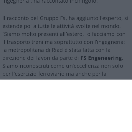
ingegneria”, ha raccontato Inchingolo.
Il racconto del Gruppo Fs, ha aggiunto l’esperto, si
estende poi a tutte le attività svolte nel mondo.
“Siamo molto presenti all’estero, lo facciamo con
il trasporto treni ma soprattutto con l’ingegneria:
la metropolitana di Riad è stata fatta con la
direzione dei lavori da parte di
FS Engeneering
.
Siamo riconosciuti come un’eccellenza non solo
per l’esercizio ferroviario ma anche per la
realizzazione e progettazione dei lavori in questo
ambito”.
Marco Leardi, 7 agosto 2026