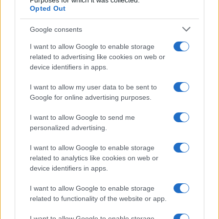
Purposes for which it was collected.
Opted Out
nemmeno quella di un possibile passo indietro
degli States.
Google consents
I want to allow Google to enable storage
related to advertising like cookies on web or
Massimo Balsamo, 8 novembre 2023
device identifiers in apps.
I want to allow my user data to be sent to
#BENJAMIN NETANYAHU
#ISRAELE
#STATI UNITI
Google for online advertising purposes.
#V
I want to allow Google to send me
personalized advertising.
21
I want to allow Google to enable storage
Leggi i commenti
related to analytics like cookies on web or
device identifiers in apps.
SEDUTE SATIRICHE
I want to allow Google to enable storage
related to functionality of the website or app.
Vignetta del 04/08/2026
I want to allow Google to enable storage