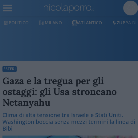
POLITICO
MILANO
ATLANTICO
ZUPPA DI
ESTERI
Gaza e la tregua per gli
ostaggi: gli Usa stroncano
Netanyahu
Clima di alta tensione tra Israele e Stati Uniti.
Washington boccia senza mezzi termini la linea di
Bibi