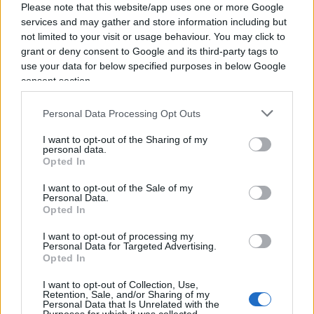
Stati Uniti è la
tregua umanitaria
. Nonostante il
Please note that this website/app uses one or more Google
services and may gather and store information including but
pressing di Washington, Netanyahu non ha
not limited to your visit or usage behaviour. You may click to
spostato di un millimetro la sua posizione: niente
grant or deny consent to Google and its third-party tags to
pause, niente cessate il fuoco senza prima il
use your data for below specified purposes in below Google
rilascio degli ostaggi rapiti lo scorso 7 ottobre. Un
consent section.
rifiuto stigmatizzato dal portavoce del
Personal Data Processing Opt Outs
Dipartimento di Stato: “Gli Stati Uniti si
oppongono alla rioccupazione di Gaza da parte di
I want to opt-out of the Sharing of my
personal data.
Israele. E non sostengono nessun trasferimento
Opted In
forzato di palestinesi fuori da Gaza”. La posizione
I want to opt-out of the Sale of my
del premier israeliano è stata interpretata come
Personal Data.
Opted In
uno schiaffo alla Casa Bianca, tanto da rischiare di
incrinare definitivamente i rapporti con Biden, alle
I want to opt-out of processing my
Personal Data for Targeted Advertising.
prese con parecchie critiche dal fronte interno per
Opted In
l’incapacità di incidere sulla crisi. Non è possibile
I want to opt-out of Collection, Use,
escludere una frattura nel corso dei prossimi
Retention, Sale, and/or Sharing of my
Personal Data that Is Unrelated with the
giorni: gli esperti non escludono alcuna soluzione,