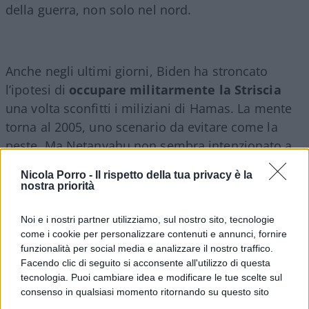
della guerra, non solo nel nord.
Anche negli ultimi giorni, Biden ha stroncato
l’ipotesi di
occupare militarmente la Striscia
una volta sconfitti i miliziani di Hamas. La mente
torna al 2005, uno scenario da evitare come la
peste. Ma Netanyahu non sembra intenzionato a
seguire le indicazioni di Washington: “La
Nicola Porro -
Il rispetto della tua privacy è la
responsabilità della sicurezza nella Striscia resterà
nostra priorità
nelle nostre mani per un periodo indefinito,
perché abbiamo visto cosa succede quando non
Noi e i nostri partner utilizziamo, sul nostro sito, tecnologie
come i cookie per personalizzare contenuti e annunci, fornire
ce l’abbiamo”. Ma questo non è l’unico dossier ad
funzionalità per social media e analizzare il nostro traffico.
arroventare la situazione.
Facendo clic di seguito si acconsente all'utilizzo di questa
tecnologia. Puoi cambiare idea e modificare le tue scelte sul
consenso in qualsiasi momento ritornando su questo sito
Un altro tema che divide profondamente Israele e