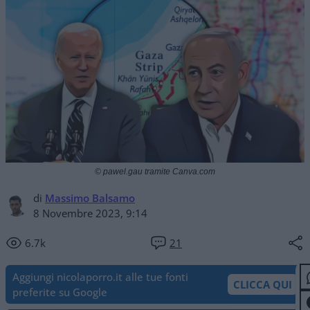
© pawel.gau tramite Canva.com
di
Massimo Balsamo
8 Novembre 2023, 9:14
6.7k
21
Aggiungi nicolaporro.it alle tue fonti
CLICCA QUI
preferite su Google