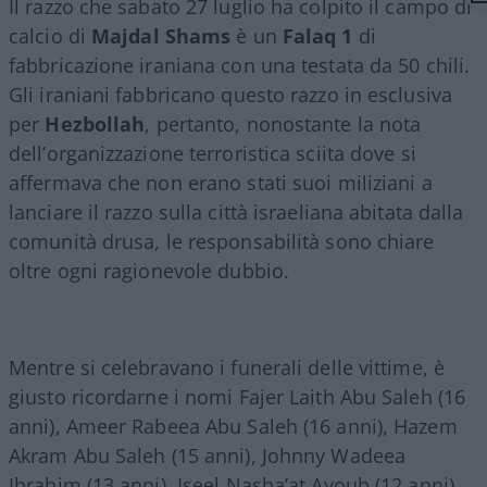
Il razzo che sabato 27 luglio ha colpito il campo di
calcio di
Majdal
Shams
è un
Falaq 1
di
fabbricazione iraniana con una testata da 50 chili.
Gli iraniani fabbricano questo razzo in esclusiva
per
Hezbollah
, pertanto, nonostante la nota
dell’organizzazione terroristica sciita dove si
affermava che non erano stati suoi miliziani a
lanciare il razzo sulla città israeliana abitata dalla
comunità drusa, le responsabilità sono chiare
oltre ogni ragionevole dubbio.
Mentre si celebravano i funerali delle vittime, è
giusto ricordarne i nomi Fajer Laith Abu Saleh (16
anni), Ameer Rabeea Abu Saleh (16 anni), Hazem
Akram Abu Saleh (15 anni), Johnny Wadeea
Ibrahim (13 anni), Iseel Nasha’at Ayoub (12 anni),