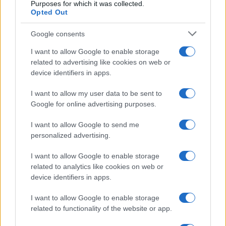
Purposes for which it was collected.
In ogni caso l’Onu non ha ancora condannato
Opted Out
l’organizzazione terroristica di Hezbollah per
Google consents
l’assassinio dei bambini drusi israeliani, il
I want to allow Google to enable storage
Consiglio di Sicurezza dell’Onu non è stato
related to advertising like cookies on web or
convocato, la Corte di Giustizia dell’Aia non ha
device identifiers in apps.
emesso una sentenza per fermare le ostilità dal
Libano contro Israele e la
Corte Penale
I want to allow my user data to be sent to
Google for online advertising purposes.
Internazionale
dell’Aia non ha emesso mandati
d’arresto per il leader dell’organizzazione
I want to allow Google to send me
terroristica di Hezbollah Hassan Nasrallah e per il
personalized advertising.
Comandante responsabile dell’assassinio dei
I want to allow Google to enable storage
bambini Ali Muhammad Yahya.
related to analytics like cookies on web or
device identifiers in apps.
Il ministro degli Esteri libanese,
Abdullah Bou
I want to allow Google to enable storage
Habib
, in un’intervista rilasciata a Sky News ha
related to functionality of the website or app.
commentato l’escalation nel nord in questo modo: