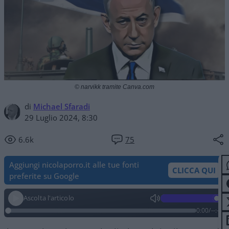
© narvikk tramite Canva.com
di
Michael Sfaradi
29 Luglio 2024, 8:30
6.6k
75
Aggiungi nicolaporro.it alle tue fonti
CLICCA QUI
preferite su Google
Ascolta l'articolo
0:00
/
--:--