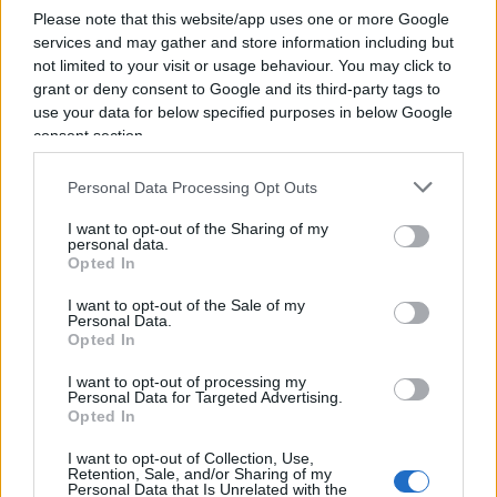
uno in mala fede non capirebbe quanto sia stata
Please note that this website/app uses one or more Google
cercata la tragedia.
services and may gather and store information including but
not limited to your visit or usage behaviour. You may click to
grant or deny consent to Google and its third-party tags to
Indagine iniziale dell’IDF sull’impatto del razzo ha
use your data for below specified purposes in below Google
dato un risultato che lascia poco spazio di
consent section.
interpretazione: non è stato possibile dare un
tempo di preavviso più lungo vista la vicinanza
Personal Data Processing Opt Outs
della città con il confine, e nessun intercettore è
I want to opt-out of the Sharing of my
stato lanciato a causa della complessa topografia
personal data.
Opted In
della zona.
Nessun intercettore Iron Dome poteva operare
I want to opt-out of the Sale of my
Personal Data.
perché il Falaq 1 è volato basso sopra il Monte
Opted In
Hermon e, proprio a causa del volo basso del
I want to opt-out of processing my
razzo e di altri problemi, è stata impossibile
Personal Data for Targeted Advertising.
Opted In
l’intercettazione.
I want to opt-out of Collection, Use,
Retention, Sale, and/or Sharing of my
Personal Data that Is Unrelated with the