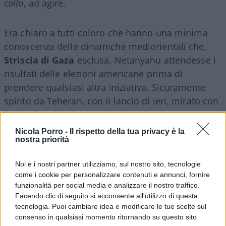
collo
, ad agire.
Era chiaro a tutti coloro che hanno una minima
conoscenza delle dinamiche mediorientali che,
Striscia di Gaza
esclusa, Netanyahu attendesse i
risultati delle elezioni americane prima di
prendere qualsiasi altra iniziativa. Sicuramente
spinto da Teheran, con il lancio di ieri, mirato con
il solo fine di colpire i drusi israeliani,
Hassan
Nasrallah
ha però sparigliato il tavolo e ha dato il
Nicola Porro -
Il rispetto della tua privacy è la
nostra priorità
via a nuovi scenari.
Noi e i nostri partner utilizziamo, sul nostro sito, tecnologie
come i cookie per personalizzare contenuti e annunci, fornire
In Israele vivono 150.000 drusi circa, 25.000 dei
funzionalità per social media e analizzare il nostro traffico.
Facendo clic di seguito si acconsente all'utilizzo di questa
quali sulle alture del Golan e di questi 10.000
tecnologia. Puoi cambiare idea e modificare le tue scelte sul
risiedono a Majdal Shams. Soltanto un cretino o
consenso in qualsiasi momento ritornando su questo sito