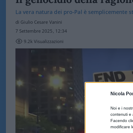
La vera natura dei pro-Pal è semplicemente s
di Giulio Cesare Vanini
7 Settembre 2025, 12:34
9.2k
Visualizzazioni
Nicola Po
Noi e i nost
contenuti e 
Facendo clic
modificare l