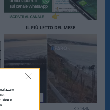
IL PIÙ LETTO DEL MESE
onalizzare
ico.
e idea e
to
ESTERI
14.4k