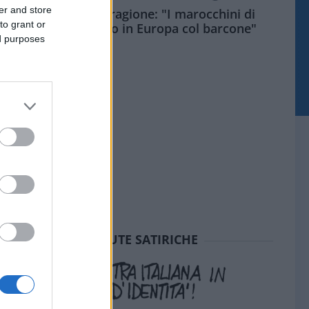
er and store
Meloni aveva ragione: "I marocchini di
to grant or
Ceuta sbarcano in Europa col barcone"
ed purposes
SEDUTE SATIRICHE