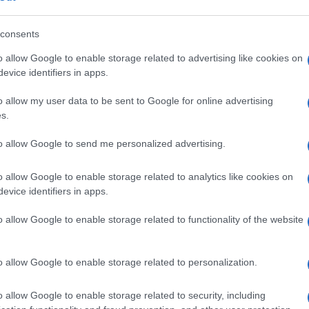
o
si smonta nel tempo di due sole
itarmente forte come Israele potrebbe
consents
pitolo sui popoli che furono; la seconda,
o allow Google to enable storage related to advertising like cookies on
i d’Israele se quella schiacciante
evice identifiers in apps.
stinesi? Conosciamo la risposta.
o allow my user data to be sent to Google for online advertising
s.
ersi, perché non fare veramente quello di
to allow Google to send me personalized advertising.
mettere a disagio l’altra metà, dico io.
o allow Google to enable storage related to analytics like cookies on
intellettuale
, i sacerdoti del propalismo
evice identifiers in apps.
a rimozione della causa di questa guerra, il
rebbero criticare gli effetti escludendone le
o allow Google to enable storage related to functionality of the website
 fondamentali per ciò che definiamo
n relazione le cause con gli effetti, ma no,
o allow Google to enable storage related to personalization.
 senso e s’incazzano se glielo fai notare.
o allow Google to enable storage related to security, including