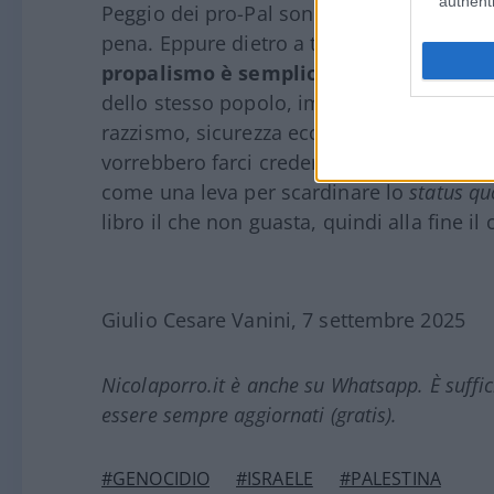
authenti
Peggio dei pro-Pal sono quegli ebrei mortif
pena. Eppure dietro a tutto questo si per
propalismo è semplicemente strumen
dello stesso popolo, immigrazione, statal
razzismo, sicurezza ecc., roba della qual
vorrebbero farci credere, ma tutto fa bro
come una leva per scardinare lo
status qu
libro il che non guasta, quindi alla fine i
Giulio Cesare Vanini, 7 settembre 2025
Nicolaporro.it è anche su Whatsapp. È suffi
essere sempre aggiornati (gratis).
#GENOCIDIO
#ISRAELE
#PALESTINA