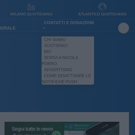
MILANO QUOTIDIANO
ATLANTICO QUOTIDIANO
CONTATTI E DONAZIONI
IBERALE
CHI SIAMO
SOSTIENICI
BIO
SCRIVI A NICOLA
PORRO
ADVERTISING
COME DISATTIVARE LE
NOTIFICHE PUSH