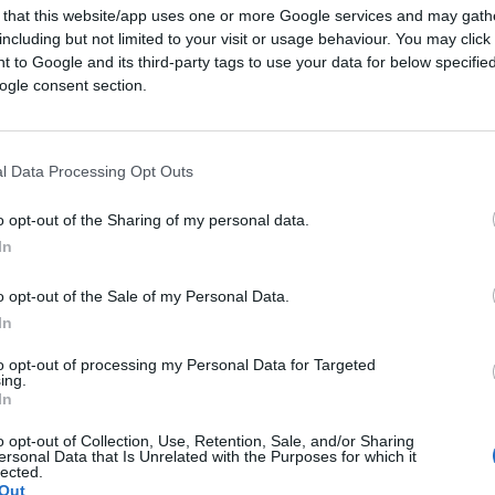
 that this website/app uses one or more Google services and may gath
including but not limited to your visit or usage behaviour. You may click 
 to Google and its third-party tags to use your data for below specifi
ogle consent section.
l Data Processing Opt Outs
o opt-out of the Sharing of my personal data.
In
ferite su Google
CLICCA QUI
o opt-out of the Sale of my Personal Data.
In
0:00
/
--:--
to opt-out of processing my Personal Data for Targeted
ing.
 chic sono invasi dal
propalismo nostrano
In
che un israeliano è tollerabile solo se steso
o opt-out of Collection, Use, Retention, Sale, and/or Sharing
 non importa quanto si affannino ad
ersonal Data that Is Unrelated with the Purposes for which it
lected.
anno poi così sulle balle. Ma venendo a un
Out